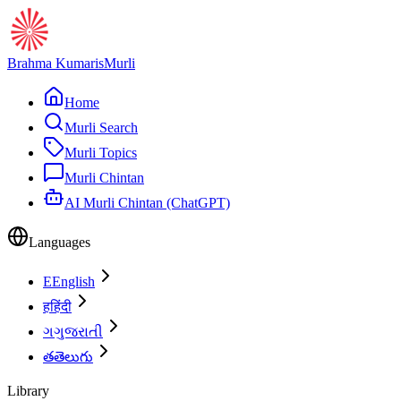
Brahma Kumaris
Murli
Home
Murli Search
Murli Topics
Murli Chintan
AI Murli Chintan (ChatGPT)
Languages
E
English
ह
हिंदी
ગ
ગુજરાતી
త
తెలుగు
Library