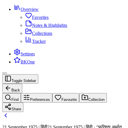
Overview
Favorites
Notes & Highlights
Collections
Tracker
Settings
BKOne
Toggle Sidebar
Back
Find
Preferences
Favourite
Collection
Share
21 September 1975 | हिंदी
21 September 1975 | हिंदी · “फरिश्ता अर्थात