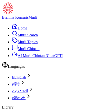
Brahma Kumaris
Murli
Home
Murli Search
Murli Topics
Murli Chintan
AI Murli Chintan (ChatGPT)
Languages
E
English
ह
हिंदी
ગ
ગુજરાતી
త
తెలుగు
Library