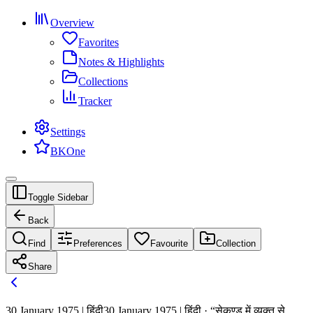
Overview
Favorites
Notes & Highlights
Collections
Tracker
Settings
BKOne
Toggle Sidebar
Back
Find
Preferences
Favourite
Collection
Share
30 January 1975 | हिंदी
30 January 1975 | हिंदी · “सेकण्ड में व्यक्त से