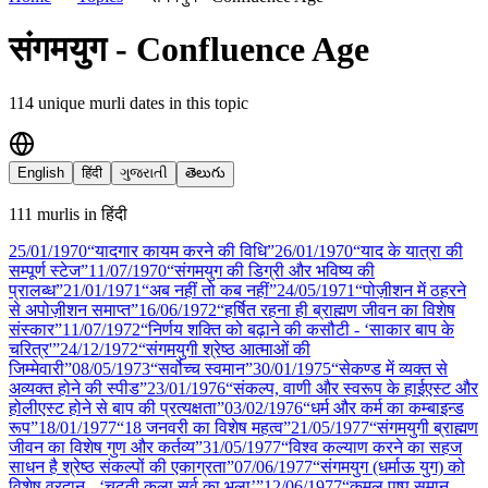
संगमयुग - Confluence Age
114
unique murli date
s
in this topic
English
हिंदी
ગુજરાતી
తెలుగు
111
murli
s
in
हिंदी
25/01
/
1970
“यादगार कायम करने की विधि”
26/01
/
1970
“याद के यात्रा की
सम्पूर्ण स्टेज”
11/07
/
1970
“संगमयुग की डिग्री और भविष्य की
प्रालब्ध”
21/01
/
1971
“अब नहीं तो कब नहीं”
24/05
/
1971
“पोज़ीशन में ठहरने
से अपोज़ीशन समाप्त”
16/06
/
1972
“हर्षित रहना ही ब्राह्मण जीवन का विशेष
संस्कार”
11/07
/
1972
“निर्णय शक्ति को बढ़ाने की कसौटी - ‘साकार बाप के
चरित्र'”
24/12
/
1972
“संगमयुगी श्रेष्ठ आत्माओं की
जिम्मेवारी”
08/05
/
1973
“सर्वोच्च स्वमान”
30/01
/
1975
“सेकण्ड में व्यक्त से
अव्यक्त होने की स्पीड”
23/01
/
1976
“संकल्प, वाणी और स्वरूप के हाईएस्ट और
होलीएस्ट होने से बाप की प्रत्यक्षता”
03/02
/
1976
“धर्म और कर्म का कम्बाइन्ड
रूप”
18/01
/
1977
“18 जनवरी का विशेष महत्व”
21/05
/
1977
“संगमयुगी ब्राह्मण
जीवन का विशेष गुण और कर्तव्य”
31/05
/
1977
“विश्व कल्याण करने का सहज
साधन है श्रेष्ठ संकल्पों की एकाग्रता”
07/06
/
1977
“संगमयुग (धर्माऊ युग) को
विशेष वरदान - ‘चढ़ती कला सर्व का भला’”
12/06
/
1977
“कमल पुष्प समान