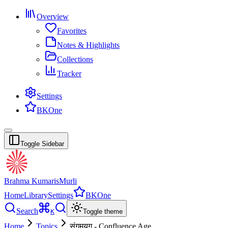
Overview
Favorites
Notes & Highlights
Collections
Tracker
Settings
BKOne
Toggle Sidebar
Brahma Kumaris
Murli
Home
Library
Settings
BKOne
Search
K
Toggle theme
Home
Topics
संगमयुग - Confluence Age