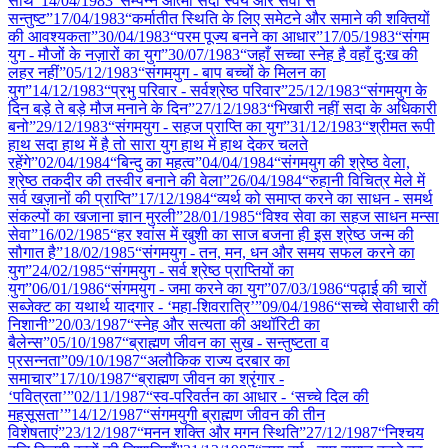
साथ”
14/04
/
1983
“सम्पन्न आत्मा सदा स्वयं और सेवा से
सन्तुष्ट”
17/04
/
1983
“कर्मातीत स्थिति के लिए समेटने और समाने की शक्तियों
की आवश्यकता”
30/04
/
1983
“परम पूज्य बनने का आधार”
17/05
/
1983
“संगम
युग - मौजों के नज़ारों का युग”
30/07
/
1983
“जहाँ सच्चा स्नेह है वहाँ दु:ख की
लहर नहीं”
05/12
/
1983
“संगमयुग - बाप बच्चों के मिलन का
युग”
14/12
/
1983
“प्रभु परिवार - सर्वश्रेष्ठ परिवार”
25/12
/
1983
“संगमयुग के
दिन बड़े ते बड़े मौज मनाने के दिन”
27/12
/
1983
“भिखारी नहीं सदा के अधिकारी
बनो”
29/12
/
1983
“संगमयुग - सहज प्राप्ति का युग”
31/12
/
1983
“श्रीमत रूपी
हाथ सदा हाथ में है तो सारा युग हाथ में हाथ देकर चलते
रहेंगे”
02/04
/
1984
“बिन्दु का महत्व”
04/04
/
1984
“संगमयुग की श्रेष्ठ वेला,
श्रेष्ठ तकदीर की तस्वीर बनाने की वेला”
26/04
/
1984
“रुहानी विचित्र मेले में
सर्व खज़ानों की प्राप्ति”
17/12
/
1984
“व्यर्थ को समाप्त करने का साधन - समर्थ
संकल्पों का खजाना ज्ञान मुरली”
28/01
/
1985
“विश्व सेवा का सहज साधन मन्सा
सेवा”
16/02
/
1985
“हर श्वांस में खुशी का साज बजना ही इस श्रेष्ठ जन्म की
सौगात है”
18/02
/
1985
“संगमयुग - तन, मन, धन और समय सफल करने का
युग”
24/02
/
1985
“संगमयुग - सर्व श्रेष्ठ प्राप्तियों का
युग”
06/01
/
1986
“संगमयुग - जमा करने का युग”
07/03
/
1986
“पढ़ाई की चारों
सब्जेक्ट का यथार्थ यादगार - ‘महा-शिवरात्रि’”
09/04
/
1986
“सच्चे सेवाधारी की
निशानी”
20/03
/
1987
“स्नेह और सत्यता की अथॉरिटी का
बैलेन्स”
05/10
/
1987
“ब्राह्मण जीवन का सुख - सन्तुष्टता व
प्रसन्नता”
09/10
/
1987
“अलौकिक राज्य दरबार का
समाचार”
17/10
/
1987
“ब्राह्मण जीवन का श्रृंगार -
‘पवित्रता’”
02/11
/
1987
“स्व-परिवर्तन का आधार - ‘सच्चे दिल की
महसूसता’”
14/12
/
1987
“संगमयुगी ब्राह्मण जीवन की तीन
विशेषताएं”
23/12
/
1987
“मनन शक्ति और मगन स्थिति”
27/12
/
1987
“निश्चय