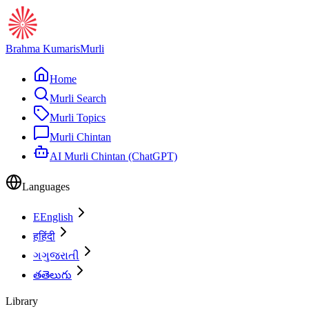
Brahma Kumaris
Murli
Home
Murli Search
Murli Topics
Murli Chintan
AI Murli Chintan (ChatGPT)
Languages
E
English
ह
हिंदी
ગ
ગુજરાતી
త
తెలుగు
Library