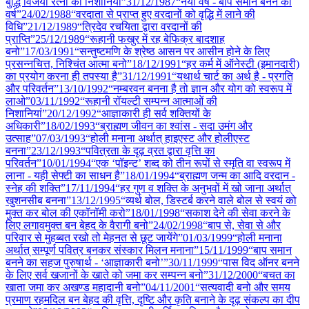
बुद्धि विजयी रत्नों की निशानियाँ”
31/12
/
1987
“नया वर्ष - बाप समान बनने का
वर्ष”
24/02
/
1988
“वरदाता से प्राप्त हुए वरदानों को वृद्धि में लाने की
विधि”
21/12
/
1989
“त्रिदेव रचयिता द्वारा वरदानों की
प्राप्ति”
25/12
/
1989
“रूहानी फखुर में रह बेफिक्र बादशाह
बनो”
17/03
/
1991
“सन्तुष्टमणि के श्रेष्ठ आसन पर आसीन होने के लिए
प्रसन्नचित्त, निश्चिंत आत्मा बनो”
18/12
/
1991
“हर कर्म में ऑनेस्टी (इमानदारी)
का प्रयोग करना ही तपस्या है”
31/12
/
1991
“यथार्थ चार्ट का अर्थ है - प्रगति
और परिवर्तन”
13/10
/
1992
“नम्बरवन बनना है तो ज्ञान और योग को स्वरूप में
लाओ”
03/11
/
1992
“रूहानी रॉयल्टी सम्पन्न आत्माओं की
निशानियां”
20/12
/
1992
“आज्ञाकारी ही सर्व शक्तियों के
अधिकारी”
18/02
/
1993
“ब्राह्मण जीवन का श्वांस - सदा उमंग और
उत्साह”
07/03
/
1993
“होली मनाना अर्थात् हाइएस्ट और होलीएस्ट
बनना”
23/12
/
1993
“पवित्रता के दृढ़ व्रत द्वारा वृत्ति का
परिवर्तन”
10/01
/
1994
“एक ‘पॉइन्ट’ शब्द को तीन रूपों से स्मृति वा स्वरूप में
लाना - यही सेफ्टी का साधन है”
18/01
/
1994
“ब्राह्मण जन्म का आदि वरदान -
स्नेह की शक्ति”
17/11
/
1994
“हर गुण व शक्ति के अनुभवों में खो जाना अर्थात्
खुशनसीब बनना”
13/12
/
1995
“व्यर्थ बोल, डिस्टर्ब करने वाले बोल से स्वयं को
मुक्त कर बोल की एकॉनॉमी करो”
18/01
/
1998
“सकाश देने की सेवा करने के
लिए लगावमुक्त बन बेहद के वैरागी बनो”
24/02
/
1998
“बाप से, सेवा से और
परिवार से मुहब्बत रखो तो मेहनत से छूट जायेंगे”
01/03
/
1999
“होली मनाना
अर्थात् सम्पूर्ण पवित्र बनकर संस्कार मिलन मनाना”
15/11
/
1999
“बाप समान
बनने का सहज पुरुषार्थ - ‘आज्ञाकारी बनो’”
30/11
/
1999
“पास विद ऑनर बनने
के लिए सर्व खजानों के खाते को जमा कर सम्पन्न बनो”
31/12
/
2000
“बचत का
खाता जमा कर अखण्ड महादानी बनो”
04/11
/
2001
“सत्यवादी बनो और समय
प्रमाण रहमदिल बन बेहद की वृत्ति, दृष्टि और कृति बनाने के दृढ़ संकल्प का दीप