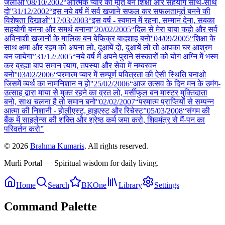
जलाओ''
08/10
/
2002
“आत्मिक प्यार की मूर्ति बन शिक्षा और सहयोग साथ-साथ
दो''
31/12
/
2002
“इस नये वर्ष में सर्व खजाने सफल कर सफलतामूर्त बनने की
विशेषता दिखाओ”
17/03
/
2003
“इस वर्ष - स्वमान में रहना, सम्मान देना, सबका
सहयोगी बनना और समर्थ बनाना''
20/02
/
2005
“दिल से मेरा बाबा कहो और सर्व
अविनाशी खजानों के मालिक बन बेफिक्र बादशाह बनो''
04/09
/
2005
“शिक्षा के
साथ क्षमा और रहम को अपना लो, दुआयें दो, दुआयें लो तो आपका घर आश्रम
बन जायेगा”
31/12
/
2005
“नये वर्ष में अपने पुराने संस्कारों को योग अग्नि में भस्म
कर ब्रह्मा बाप समान त्याग, तपस्या और सेवा में नम्बरवन
बनो''
03/02
/
2006
“परमात्म प्यार में सम्पूर्ण पवित्रता की ऐसी स्थिति बनाओ
जिसमें व्यर्थ का नामनिशान न हो''
25/02
/
2006
“आज उत्सव के दिन मन के उमंग-
उत्साह द्वारा माया से मुक्त रहने का व्रत लो, मर्सीफुल बन मास्टर मुक्तिदाता
बनो, साथ चलना है तो समान बनो''
02/02
/
2007
“परमात्म प्राप्तियों से सम्पन्न
आत्मा की निशानी - होलीएस्ट, हाइएस्ट और रिचेस्ट”
05/03
/
2008
“संगम की
बैंक में साइलेन्स की शक्ति और श्रेष्ठ कर्म जमा करो, शिवमंत्र से मैं-पन का
परिवर्तन करो”
©
2026
Brahma Kumaris
. All rights reserved.
Murli Portal — Spiritual wisdom for daily living.
Home
Search
BKOne
Library
Settings
Command Palette