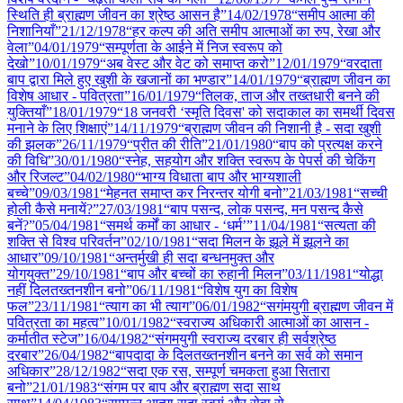
स्थिति ही ब्राह्मण जीवन का श्रेष्ठ आसन है”
14/02
/
1978
“समीप आत्मा की
निशानियाँ”
21/12
/
1978
“हर कल्प की अति समीप आत्माओं का रुप, रेखा और
वेला”
04/01
/
1979
“सम्पूर्णता के आईने में निज स्वरूप को
देखो”
10/01
/
1979
“अब वेस्ट और वेट को समाप्त करो”
12/01
/
1979
“वरदाता
बाप द्वारा मिले हुए खुशी के खजानों का भण्डार”
14/01
/
1979
“ब्राह्मण जीवन का
विशेष आधार - पवित्रता”
16/01
/
1979
“तिलक, ताज और तख्तधारी बनने की
युक्तियाँ”
18/01
/
1979
“18 जनवरी ‘स्मृति दिवस' को सदाकाल का समर्थी दिवस
मनाने के लिए शिक्षाएं”
14/11
/
1979
“ब्राह्मण जीवन की निशानी है - सदा खुशी
की झलक”
26/11
/
1979
“प्रीत की रीति”
21/01
/
1980
“बाप को प्रत्यक्ष करने
की विधि”
30/01
/
1980
“स्नेह, सहयोग और शक्ति स्वरूप के पेपर्स की चेकिंग
और रिजल्ट”
04/02
/
1980
“भाग्य विधाता बाप और भाग्यशाली
बच्चे”
09/03
/
1981
“मेहनत समाप्त कर निरन्तर योगी बनो”
21/03
/
1981
“सच्ची
होली कैसे मनायें?”
27/03
/
1981
“बाप पसन्द, लोक पसन्द, मन पसन्द कैसे
बनें?”
05/04
/
1981
“समर्थ कर्मों का आधार - ‘धर्म’”
11/04
/
1981
“सत्यता की
शक्ति से विश्व परिवर्तन”
02/10
/
1981
“सदा मिलन के झूले में झूलने का
आधार”
09/10
/
1981
“अन्तर्मुखी ही सदा बन्धनमुक्त और
योगयुक्त”
29/10
/
1981
“बाप और बच्चों का रुहानी मिलन”
03/11
/
1981
“योद्धा
नहीं दिलतख्तनशीन बनो”
06/11
/
1981
“विशेष युग का विशेष
फल”
23/11
/
1981
“त्याग का भी त्याग”
06/01
/
1982
“सगंमयुगी ब्राह्मण जीवन में
पवित्रता का महत्व”
10/01
/
1982
“स्वराज्य अधिकारी आत्माओं का आसन -
कर्मातीत स्टेज”
16/04
/
1982
“संगमयुगी स्वराज्य दरबार ही सर्वश्रेष्ठ
दरबार”
26/04
/
1982
“बापदादा के दिलतख्तनशीन बनने का सर्व को समान
अधिकार”
28/12
/
1982
“सदा एक रस, सम्पूर्ण चमकता हुआ सितारा
बनो”
21/01
/
1983
“संगम पर बाप और ब्राह्मण सदा साथ