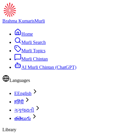
Brahma Kumaris
Murli
Home
Murli Search
Murli Topics
Murli Chintan
AI Murli Chintan (ChatGPT)
Languages
E
English
ह
हिंदी
ગ
ગુજરાતી
త
తెలుగు
Library