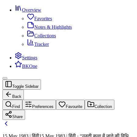
Overview
Favorites
Notes & Highlights
Collections
Tracker
Settings
BKOne
Toggle Sidebar
Back
Find
Preferences
Favourite
Collection
Share
15 May 1983 | हिंदी
15 May 1983 | हिंदी · “उड़ती कला में जाने की विधि