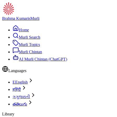
Brahma Kumaris
Murli
Home
Murli Search
Murli Topics
Murli Chintan
AI Murli Chintan (ChatGPT)
Languages
E
English
ह
हिंदी
ગ
ગુજરાતી
త
తెలుగు
Library