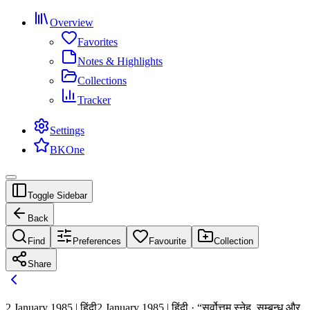
Overview
Favorites
Notes & Highlights
Collections
Tracker
Settings
BKOne
Toggle Sidebar
Back
Find
Preferences
Favourite
Collection
Share
2 January 1985 | हिंदी
2 January 1985 | हिंदी · “सर्वोत्तम स्नेह, सम्बन्ध और