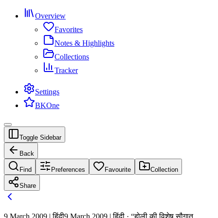
Overview
Favorites
Notes & Highlights
Collections
Tracker
Settings
BKOne
Toggle Sidebar
Back
Find
Preferences
Favourite
Collection
Share
9 March 2009 | हिंदी
9 March 2009 | हिंदी · “होली की विशेष सौगात