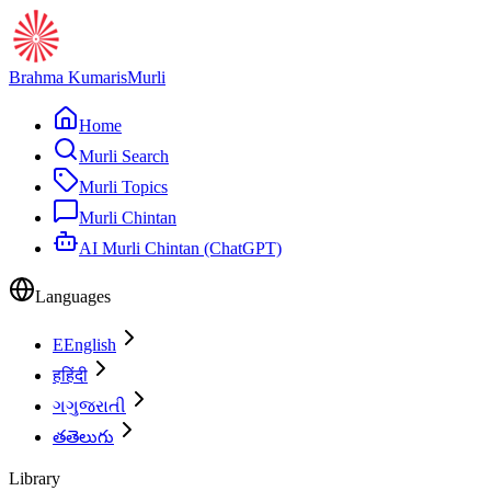
Brahma Kumaris
Murli
Home
Murli Search
Murli Topics
Murli Chintan
AI Murli Chintan (ChatGPT)
Languages
E
English
ह
हिंदी
ગ
ગુજરાતી
త
తెలుగు
Library