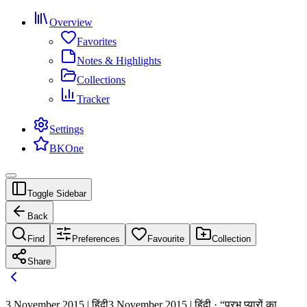
Overview
Favorites
Notes & Highlights
Collections
Tracker
Settings
BKOne
Toggle Sidebar
Back
Find
Preferences
Favourite
Collection
Share
3 November 2015 | हिंदी
3 November 2015 | हिंदी · “प्रभु प्यारों का