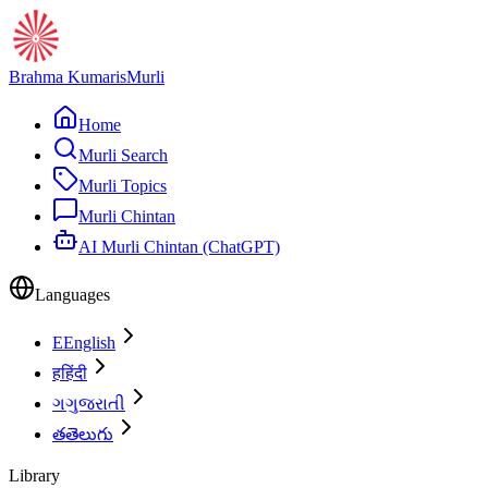
Brahma Kumaris
Murli
Home
Murli Search
Murli Topics
Murli Chintan
AI Murli Chintan (ChatGPT)
Languages
E
English
ह
हिंदी
ગ
ગુજરાતી
త
తెలుగు
Library