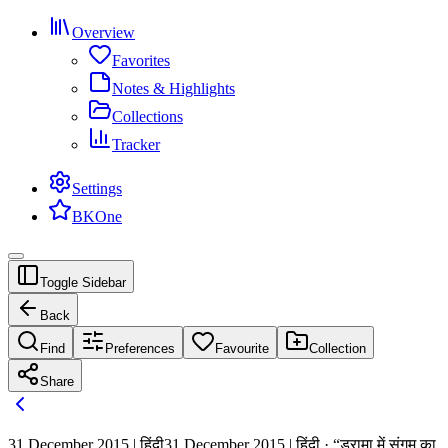
Overview
Favorites
Notes & Highlights
Collections
Tracker
Settings
BKOne
Toggle Sidebar
Back
Find
Preferences
Favourite
Collection
Share
31 December 2015 | हिंदी
31 December 2015 | हिंदी · “ड्रामा में संगम का