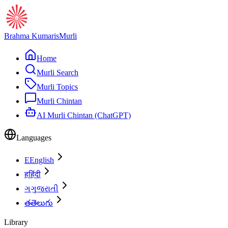
Brahma Kumaris
Murli
Home
Murli Search
Murli Topics
Murli Chintan
AI Murli Chintan (ChatGPT)
Languages
E
English
ह
हिंदी
ગ
ગુજરાતી
త
తెలుగు
Library