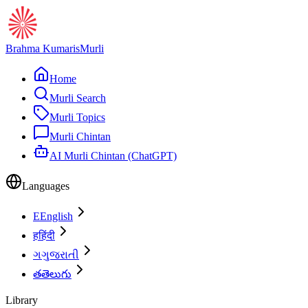
Brahma Kumaris
Murli
Home
Murli Search
Murli Topics
Murli Chintan
AI Murli Chintan (ChatGPT)
Languages
E
English
ह
हिंदी
ગ
ગુજરાતી
త
తెలుగు
Library