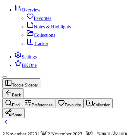
Overview
Favorites
Notes & Highlights
Collections
Tracker
Settings
BKOne
Toggle Sidebar
Back
Find
Preferences
Favourite
Collection
Share
2 November 2023 | हिंदी
2 November 2023 | हिंदी · “भगवान और भाग्य