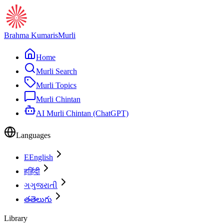
Brahma Kumaris
Murli
Home
Murli Search
Murli Topics
Murli Chintan
AI Murli Chintan (ChatGPT)
Languages
E
English
ह
हिंदी
ગ
ગુજરાતી
త
తెలుగు
Library