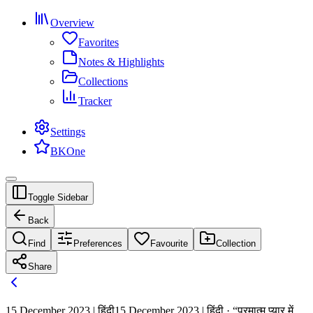
Overview
Favorites
Notes & Highlights
Collections
Tracker
Settings
BKOne
Toggle Sidebar
Back
Find
Preferences
Favourite
Collection
Share
15 December 2023 | हिंदी
15 December 2023 | हिंदी · “परमात्म प्यार में