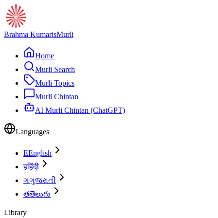
Brahma Kumaris
Murli
Home
Murli Search
Murli Topics
Murli Chintan
AI Murli Chintan (ChatGPT)
Languages
E
English
ह
हिंदी
ગ
ગુજરાતી
త
తెలుగు
Library