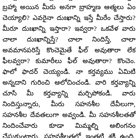
బ్రహ్మా అయిన మీరు అనగా బ్రాహ్మణ ఆత్మలు ఏం
చెయ్యాలి? ఎవరైనా దుఃఖాన్ని ఇస్తే మీరేం చేస్తారు?
మీరూ దుఃఖాన్ని ఇస్తారా? ఇవ్వరా? ఒకవేళ వారు
చాలా దుఃఖాన్నిస్తే? చాలా నిందిస్తే, చాలా
అవమానపరిస్తే కొంచెమైతే ఫీల్ అవుతారా లేక
ఫీలవ్వరా? కుమారీలు ఫీల్ అవుతారా? కొంచెం.
ఫాలో ఫాదర్ చెయ్యండి. నా కర్తవ్యము ఏమిటి
అన్నదాని గురించి ఆలోచించండి. వారి కర్తవ్యాన్ని
చూసి మీ కర్తవ్యాన్ని మర్చిపోకండి. వారు
నిందిస్తున్నారు, మీరు సహనశీల దేవీలుగా,
సహనశీల దేవతలుగా అవ్వండి. మీ సహనశీలతతో
నిందించేవారు కూడా మిమ్మల్ని ఆలింగనం
చేసుకుంటారు. సహనశీలతలో ఇంతటి శక్తి ఉంది,