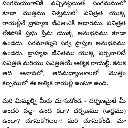
సంగమయుగానికి వచ్చినట్లయితే సంగమములో
కూడా మొత్తము విశ్వములో పవిత్రత యొక్క
రాయల్టీనే బ్రాహ్మణ జీవితానికి ఆధారము. పవిత్రత
లేకపోతే ప్రభు ప్రేమ యొక్క అనుభవము కూడా
ఉండదు. పరమాత్ముని సర్వ ప్రాప్తుల అనుభవము
ఉండదు. బ్రాహ్మణ జీవితము యొక్క పర్సనాలిటీ
పవిత్రత మరియు పవిత్రతయే ఆత్మిక రాయల్టీ. కనుక
ఆది అనాదిలో, ఆదిమధ్యాంతాలలో, మొత్తం
కల్పములో ఈ ఆత్మిక రాయల్టీ ఉంటూ ఉంది.
మరి మిమ్మల్ని మీరు చూసుకోండి - దర్పణమైతే మీ
అందరి వద్దా ఉంది కదా? దర్పణము (అద్దము)
ఉందా? చూసుకోగలరా? మరి చూసుకోండి. మా