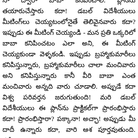
నా ద్వారా బాబా కనిపించాలి. ప్లాన్‌ను
తయారుచేస్తారు కదా! డబల్ విదేశీయులు
మీటింగ్‌లు చెయ్యటంలోనైతే తెలివైనవారు కదా?
ఇప్పుడు ఈ మీటింగ్ చెయ్యండి - మన ప్రతి ఒక్కరిలో
బాబా కనిపించటం ఎలా అని, ఈ మీటింగ్
చెయ్యకుండా వెళ్ళకండి. ఇప్పుడు బ్రహ్మాకుమారీలు
కనిపిస్తున్నారు, బ్రహ్మాకుమారీలు చాలా మంచివారు
అని కనిపిస్తున్నారు కానీ వీరి బాబా ఎంత
మంచివారు అన్నది వారు చూడాలి. అప్పుడే కదా
విశ్వ పరివర్తన జరుగుతుంది! మరి డబల్
విదేశీయులు ఈ ప్లాన్‌ను ప్రాక్టికల్‌గా ప్రారంభిస్తారు
కదా! ప్రారంభిస్తారా? పక్కానా! అచ్ఛా! అప్పుడు మీ
దాదీ ఉన్నారు కదా, వారి ఆశ పూర్తవుతుంది.