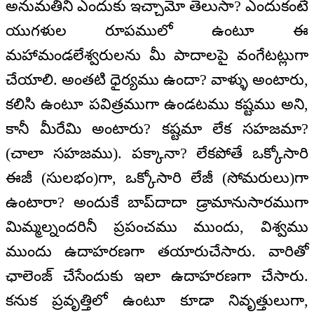
అనుమతిని ఎందుకు ఇచ్చామో తెలుసా? ఎందుకంటే
యుగళుల రూపములో ఉంటూ ఈ
మహామండలేశ్వరులను మీ పాదాలపై వంగేటట్లుగా
చేయాలి. అంతటి ధైర్యము ఉందా? వాళ్ళు అంటారు,
కలిసి ఉంటూ పవిత్రముగా ఉండటము కష్టము అని,
కానీ మీరేమి అంటారు? కష్టమా లేక సహజమా?
(చాలా సహజము). పక్కానా? లేకపోతే ఒక్కోసారి
ఈజీ (సులభం)గా, ఒక్కోసారి లేజీ (సోమరులు)గా
ఉంటారా? అందుకే బాప్‌దాదా డ్రామానుసారముగా
మిమ్మల్నందరినీ ప్రపంచము ముందు, విశ్వము
ముందు ఉదాహరణగా తయారుచేసారు. వారితో
ఛాలెంజ్ చేసేందుకు ఇలా ఉదాహరణగా చేసారు.
కనుక ప్రవృత్తిలో ఉంటూ కూడా నివృత్తులుగా,