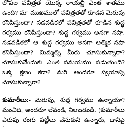
లోపల పవిత్రత యొక్క రాయల్టీ ఎంత శాతము
ఉంది? మా ముఖములో పవిత్రతతో కూడిన మెరుపు
కనిపిస్తుందా? నడవడికలో పవిత్రతతో కూడిన శుద్ధ
గర్వము కనిపిస్తుందా? శుద్ధ గర్వము అనగా నషా.
నడవడికలో ఆ శుద్ధ గర్వము అనగా ఆత్మిక నషా
కనిపిస్తుందా? మిమ్మల్ని మీరు చూసుకున్నారా?
చూసుకునేందుకు ఎంత సమయము పడుతుంది?
ఒక్క క్షణం కదా? మరి అందరూ స్వయాన్ని
చూసుకున్నారా?
కుమారీలు:-
మెరుపు, శుద్ధ గర్వము ఉన్నాయా?
మంచిది, అందరూ లేవండి, నిలబడండి. (కుమారీలు
ఎరుపు రంగు పట్టీలు వేసుకుని ఉన్నారు, దానిపై