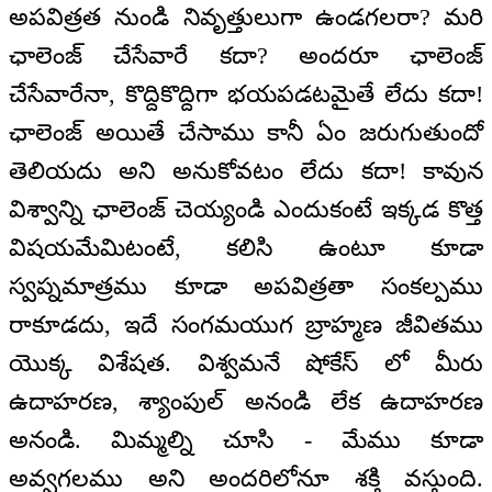
అపవిత్రత నుండి నివృత్తులుగా ఉండగలరా? మరి
ఛాలెంజ్ చేసేవారే కదా? అందరూ ఛాలెంజ్
చేసేవారేనా, కొద్దికొద్దిగా భయపడటమైతే లేదు కదా!
ఛాలెంజ్ అయితే చేసాము కానీ ఏం జరుగుతుందో
తెలియదు అని అనుకోవటం లేదు కదా! కావున
విశ్వాన్ని ఛాలెంజ్ చెయ్యండి ఎందుకంటే ఇక్కడ కొత్త
విషయమేమిటంటే, కలిసి ఉంటూ కూడా
స్వప్నమాత్రము కూడా అపవిత్రతా సంకల్పము
రాకూడదు, ఇదే సంగమయుగ బ్రాహ్మణ జీవితము
యొక్క విశేషత. విశ్వమనే షోకేస్ లో మీరు
ఉదాహరణ, శ్యాంపుల్ అనండి లేక ఉదాహరణ
అనండి. మిమ్మల్ని చూసి - మేము కూడా
అవ్వగలము అని అందరిలోనూ శక్తి వస్తుంది.