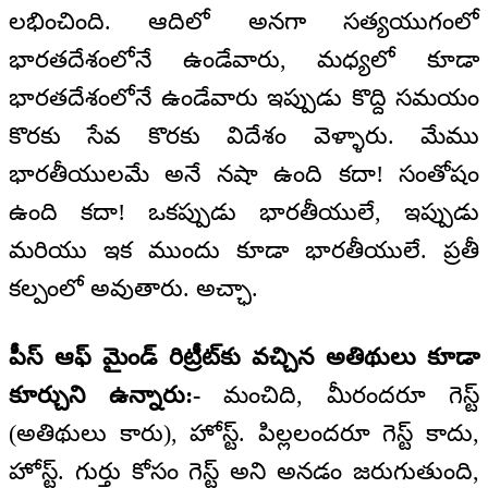
లభించింది. ఆదిలో అనగా సత్యయుగంలో
భారతదేశంలోనే ఉండేవారు, మధ్యలో కూడా
భారతదేశంలోనే ఉండేవారు ఇప్పుడు కొద్ది సమయం
కొరకు సేవ కొరకు విదేశం వెళ్ళారు. మేము
భారతీయులమే అనే నషా ఉంది కదా! సంతోషం
ఉంది కదా! ఒకప్పుడు భారతీయులే, ఇప్పుడు
మరియు ఇక ముందు కూడా భారతీయులే. ప్రతీ
కల్పంలో అవుతారు. అచ్ఛా.
పీస్ ఆఫ్ మైండ్ రిట్రీట్‌కు వచ్చిన అతిథులు కూడా
కూర్చుని ఉన్నారు:-
మంచిది, మీరందరూ గెస్ట్
(అతిథులు కారు), హోస్ట్. పిల్లలందరూ గెస్ట్ కాదు,
హోస్ట్. గుర్తు కోసం గెస్ట్ అని అనడం జరుగుతుంది,