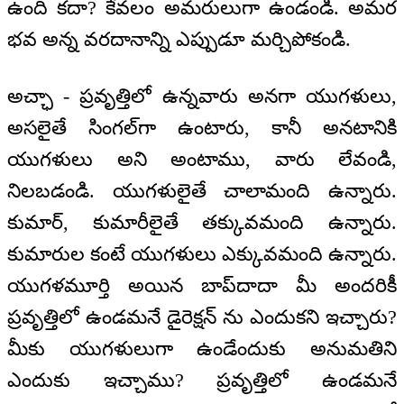
ఉంది కదా? కేవలం అమరులుగా ఉండండి. అమర
భవ అన్న వరదానాన్ని ఎప్పుడూ మర్చిపోకండి.
అచ్ఛా - ప్రవృత్తిలో ఉన్నవారు అనగా యుగళులు,
అసలైతే సింగల్‌గా ఉంటారు, కానీ అనటానికి
యుగళులు అని అంటాము, వారు లేవండి,
నిలబడండి. యుగళులైతే చాలామంది ఉన్నారు.
కుమార్, కుమారీలైతే తక్కువమంది ఉన్నారు.
కుమారుల కంటే యుగళులు ఎక్కువమంది ఉన్నారు.
యుగళమూర్తి అయిన బాప్‌దాదా మీ అందరికీ
ప్రవృత్తిలో ఉండమనే డైరెక్షన్ ను ఎందుకని ఇచ్చారు?
మీకు యుగళులుగా ఉండేందుకు అనుమతిని
ఎందుకు ఇచ్చాము? ప్రవృత్తిలో ఉండమనే