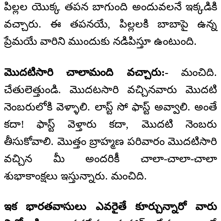
పిల్లల యొక్క తపన బాగుంది అందువలనే ఇక్కడికి
వచ్చారు. ఈ తపనయే, పిల్లలకి బాబాపై ఉన్న
ప్రేమయే వారిని ముందుకు నడిపిస్తూ ఉంటుంది.
మొదటిసారి చాలామంది వచ్చారు:-
మంచిది.
చేతులెత్తుండి. మొదటసారి వచ్చినవారు మొదటి
నెంబరులోకి వెళ్ళాలి. లాస్ట్ సో ఫాస్ట్ అవ్వాలి. అంతే
కదా! ఫాస్ట్ వెళ్తారు కదా, మొదటి నెంబరు
తీసుకోవాలి. మొత్తం బ్రాహ్మణ పరివారం మొదటిసారి
వచ్చిన మీ అందరికీ చాలా-చాలా-చాలా
శుభాకాంక్షలు ఇస్తున్నారు. మంచిది.
ఇక భారతవాసులు ఎవరైతే కూర్చున్నారో వారు