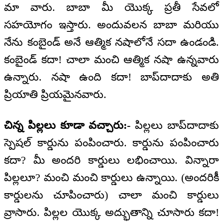
మా వారు. బాబా మీ యొక్క ప్రతీ సేవలో
సహయోగం ఇస్తారు. అందువలన బాబా మరియు
నేను కంబైండ్ అనే ఆత్మిక నషాలోనే సదా ఉండండి.
కంబైండ్ కదా! చాలా మంచి ఆత్మిక నషా ఉన్నవారు
ఉన్నారు. నషా ఉంది కదా! బాప్‌దాదాకు అతి
ప్రియాతి ప్రియమైనవారు.
చిన్న పిల్లలు కూడా వచ్చారు:-
పిల్లలు బాప్‌దాదాకు
స్పెషల్ కార్డును పంపించారు. కార్డును పంపించారు
కదా? మీ అందరి కార్డులు లభించాయి. విన్నారా
పిల్లలూ? మంచి మంచి కార్డులు ఉన్నాయి. (అందరికీ
కార్డులను చూపించారు) చాలా మంచి కార్డులు
వ్రాసారు. పిల్లల యొక్క అద్భుతాన్ని చూసారు కదా!