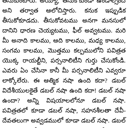
తీసుకుంటారు. అయ్యో, తీసుకోకుండా ఉండాల్సింది
అని తర్వాత ఆలోచిస్తారు. కనుక ఇప్పుడిక
తీసుకోకూడదు. తీసుకోవటము అనగా మనసులో
దానిని ధారణ చెయ్యటము, ఫీల్ అవ్వటము. మరి
మీ అనాది కాలము, ఆది కాలము, మధ్య కాలము,
సంగమ కాలము, మొత్తము కల్పములోని పవిత్రత
యొక్క రాయల్టీని, పర్సనాలిటీని గుర్తు చేసుకోండి.
ఎవరు ఏం చేసినా కానీ మీ పర్సనాలిటీని ఎవ్వరూ
లాక్కోలేరు. ఈ ఆత్మిక నషా ఉంది కదా? డబల్
విదేశీయులకైతే డబల్ నషా ఉంది కదా! డబల్ నషా
ఉందా? అన్ని విషయాలలోనూ డబల్ నషా.
పవిత్రతలో కూడా డబల్ నషా, సహనశీలతా దేవీ-
దేవతలుగా అవ్వడములో కూడా డబల్ నషా. డబల్