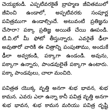
చెయ్యకండి. ఎప్పటివరకైతే బ్రాహ్మణ జీవితములో
జీవించి ఉండాలో, అప్పటివరకు సంపూర్ణ
పవిత్రముగా ఉండాల్సిందే. అటువంటి ప్రతిజ్ఞను
చేసారా? పక్కా ప్రతిజ్ఞ అయితే చేయి ఊపండి.
టి.వి.లో మీ ఫోటో తీస్తున్నారు. ఎవరైతే ఢీలా
అవుతారో వారికి ఈ చిత్రాన్ని పంపుతాము, అందుకే
ఢీలా అవ్వకండి, పక్కాగా ఉండండి. అవును,
పక్కాగా ఉన్నారు, పాండవులైతే పక్కాగా ఉంటారు.
పక్కా పాండవులు, చాలా మంచిది.
పవిత్రత యొక్క వృత్తి అనగా శుభ భావన, శుభ
కామన. ఎవరు ఎలా ఉన్నా కానీ పవిత్ర వృత్తి అనగా
శుభ భావన, శుభ కామన మరియు పవిత్ర దృష్టి