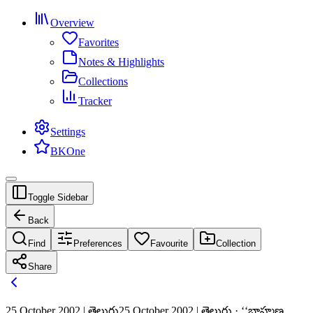
Overview
Favorites
Notes & Highlights
Collections
Tracker
Settings
BKOne
Toggle Sidebar
Back
Find
Preferences
Favourite
Collection
Share
25 October 2002 | తెలుగు
25 October 2002 | తెలుగు · ‘‘బ్రాహ్మణ