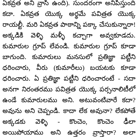
ఏకవ్రత అని వ్రాసి ఉంది). సుందరంగా అనిపిస్తుంది
కదా. ఏకవ్రత యొక్క అర్థమే పవిత్రత యొక్క
రాయల్టీ. మరి ఏకవ్రత పాఠాన్ని పక్కా చేసుకున్నారా!
అక్కడికి వెళ్ళి మళ్ళీ కచ్చాగా అవ్వకూడదు.
కుమారుల గ్రూప్ లేవండి. కుమారుల గ్రూప్ కూడా
బాగుంది. కుమారులు మనసులో ప్రతిజ్ఞా పట్టీని
ధరించారు, వీరు (కుమారీలు) బయటకు కూడా
ధరించారు. ఏ ప్రతిజ్ఞా పట్టీని ధరించారంటే - సదా
అనగా నిరంతరము పవిత్రత యొక్క పర్సనాలిటీలో
ఉండే కుమారులము అని. అటువంటివారే కదా?
అవును అని చెప్పండి. కాదా లేక అవునా? లేకపోతే
అక్కడకు వెళ్ళి - కొంచెం, కొంచెం ఢీలా
అయిపోయాము అని ఉత్తరం వ్రాస్తారా? అలా