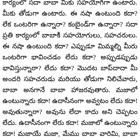
కార్యంలో సదా బాబా మీకు సహయోగిగా ఉంటారు.
మీకు తోడుగా ఉంటారు. ఈ నషా ఉంటుంది కదా?
లేక ఒంటరిగా ఉన్నారా? కంబైండ్‌గా ఉన్నారా? సదా
ప్రతి కార్యంలో బాబాకి సహయోగులు, సహచరులు.
ఈ నషా ఉంటుంది కదా? ఎప్పుడూ మిమ్మల్ని మీరు
ఒంటరిగా భావించడం లేదు కదా? అప్పుడప్పుడు
భావిస్తున్నారా? లేదు కదా? మొదట బాప్‌దాదా మీ
అందరి సహచరుడు మరియు తోడుగా నిలిచేవారు,
బాబా అనగానే బాబా హాజరవుతారు. మజాలో
ఉంటున్నారు కదా! ఉదాసీనంగా అవ్వటం లేదు కదా!
అవుతున్నారా? అవును లేదా కాదు అని చెప్పటం
లేదు. ఉదాసీనంగా లేరు కదా! మజాలో ఉంటున్నారు
కదా! మజాయే మజా, మేము బాబా వారిమి, బాబా