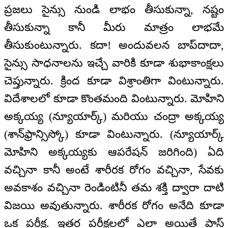
ప్రజలు సైన్సు నుండి లాభం తీసుకున్నా, నష్టం
తీసుకున్నా కానీ మీరు మాత్రం లాభమే
తీసుకుంటున్నారు. కదా! అందువలన బాప్‌దాదా,
సైన్సు సాధనాలను ఇచ్చే వారికి కూడా శుభాకాంక్షలు
చెప్తున్నారు. క్రింద కూడా విశ్రాంతిగా వింటున్నారు.
విదేశాలలో కూడా కొంతమంది వింటున్నారు. మోహిని
అక్కయ్య (న్యూయార్క్) మరియు చంద్రా అక్కయ్య
(శాన్‌ఫ్రాన్సిస్కో) కూడా వింటున్నారు. (న్యూయార్క్
మోహిని అక్కయ్యకు ఆపరేషన్ జరిగింది) ఏది
వచ్చినా కానీ అంటే శారీరక రోగం వచ్చినా, సేవకు
అవకాశం వచ్చినా రెండింటినీ తమ శక్తి ద్వారా దాటి
విజయి అవుతున్నారు. శారీరక రోగం అనేది కూడా
ఒక పరీక్ష. ఇతర పరీక్షలలో ఎలా అయితే పాస్