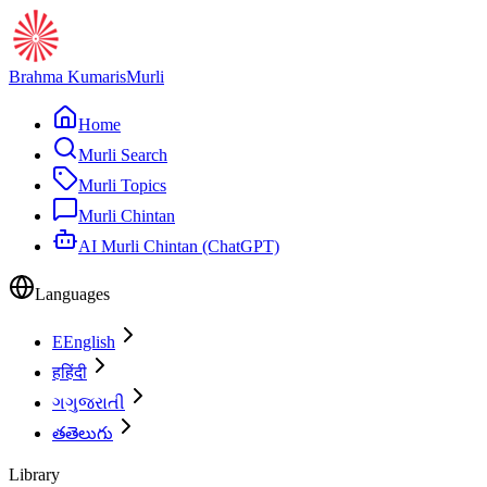
Brahma Kumaris
Murli
Home
Murli Search
Murli Topics
Murli Chintan
AI Murli Chintan (ChatGPT)
Languages
E
English
ह
हिंदी
ગ
ગુજરાતી
త
తెలుగు
Library