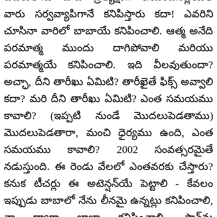
వారు సర్వవ్యాపిగానే కనిపిస్తారు కదా! ఎవరిని
చూసినా వారిలో బాబాయే కనిపించాలి. ఆత్మ అనేది
పరమాత్మ ముందు దాగిపోవాలి మరియు
పరమాత్మయే కనిపించాలి. ఇది వీలవుతుందా?
అచ్ఛా, దీని తారీఖు ఏమిటి? తారీఖైతే ఫిక్స్ అవ్వాలి
కదా? మరి దీని తారీఖు ఏమిటి? ఎంత సమయము
కావాలి? (ఇప్పటి నుండే మొదలుపెడతాము)
మొదలుపెడతారా, మంచి ధైర్యము ఉంది, ఎంత
సమయము కావాలి? 2002 సంవత్సరమైతే
నడుస్తుంది. ఈ రెండు వేలలో ఎంతవరకు చేస్తారు?
కనుక టీచర్లు ఈ అటెన్షన్‌యే పెట్టాలి - కేవలం
ఇప్పుడు బాబాలో నేను లీనమై ఉన్నట్లు కనిపించాలి,