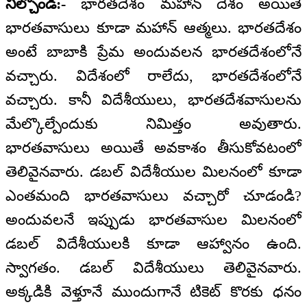
నిల్చోండి:-
భారతదేశం మహాన్ దేశం అయితే
భారతవాసులు కూడా మహాన్ ఆత్మలు. భారతదేశం
అంటే బాబాకి ప్రేమ అందువలన భారతదేశంలోనే
వచ్చారు. విదేశంలో రాలేదు, భారతదేశంలోనే
వచ్చారు. కానీ విదేశీయులు, భారతదేశవాసులను
మేల్కొల్పేందుకు నిమిత్తం అవుతారు.
భారతవాసులు అయితే అవకాశం తీసుకోవటంలో
తెలివైనవారు. డబల్ విదేశీయుల మిలనంలో కూడా
ఎంతమంది భారతవాసులు వచ్చారో చూడండి?
అందువలనే ఇప్పుడు భారతవాసుల మిలనంలో
డబల్ విదేశీయులకి కూడా ఆహ్వానం ఉంది.
స్వాగతం. డబల్ విదేశీయులు తెలివైనవారు.
అక్కడికి వెళ్తూనే ముందుగానే టికెట్ కొరకు ధనం