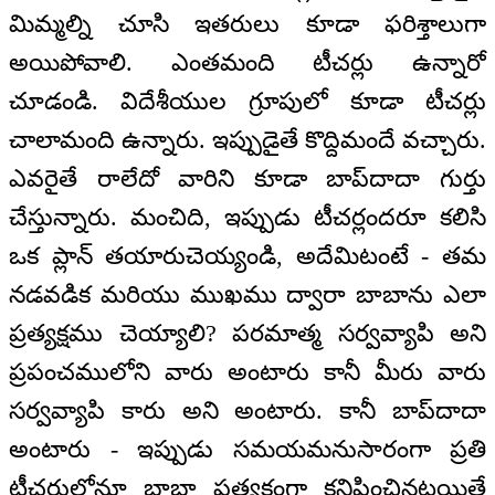
మిమ్మల్ని చూసి ఇతరులు కూడా ఫరిశ్తాలుగా
అయిపోవాలి. ఎంతమంది టీచర్లు ఉన్నారో
చూడండి. విదేశీయుల గ్రూపులో కూడా టీచర్లు
చాలామంది ఉన్నారు. ఇప్పుడైతే కొద్దిమందే వచ్చారు.
ఎవరైతే రాలేదో వారిని కూడా బాప్‌దాదా గుర్తు
చేస్తున్నారు. మంచిది, ఇప్పుడు టీచర్లందరూ కలిసి
ఒక ప్లాన్ తయారుచెయ్యండి, అదేమిటంటే - తమ
నడవడిక మరియు ముఖము ద్వారా బాబాను ఎలా
ప్రత్యక్షము చెయ్యాలి? పరమాత్మ సర్వవ్యాపి అని
ప్రపంచములోని వారు అంటారు కానీ మీరు వారు
సర్వవ్యాపి కారు అని అంటారు. కానీ బాప్‌దాదా
అంటారు - ఇప్పుడు సమయమనుసారంగా ప్రతి
టీచరులోనూ బాబా ప్రత్యక్షంగా కనిపించినట్లయితే