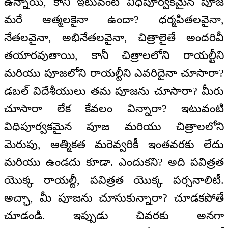
ఉన్నాయి, కానీ ఇటువంటి విధిపూర్వకమైన పూజ
మరే ఆత్మలకైనా ఉందా? ధర్మపితలవైనా,
నేతలవైనా, అభినేతలవైనా, చిత్రాలైతే అందరివీ
తయారవుతాయి, కానీ చిత్రాలలోని రాయల్టీని
మరియు పూజలోని రాయల్టీని ఎవరిదైనా చూసారా?
డబల్ విదేశీయులు తమ పూజను చూసారా? మీరు
చూసారా లేక కేవలం విన్నారా? ఇటువంటి
విధిపూర్వకమైన పూజ మరియు చిత్రాలలోని
మెరుపు, ఆత్మికత మరెవ్వరికీ ఇంతవరకు లేదు
మరియు ఉండదు కూడా. ఎందుకని? అది పవిత్రత
యొక్క రాయల్టీ, పవిత్రత యొక్క పర్సనాలిటీ.
అచ్ఛా, మీ పూజను చూసుకున్నారా? చూడకపోతే
చూడండి. ఇప్పుడు చివరకు అనగా