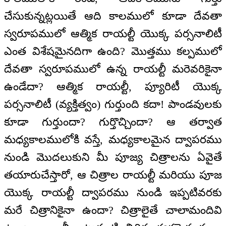
చేసుకున్నట్లయితే ఆది కాలములో కూడా దేవతా
స్వరూపములో ఆత్మిక రాయల్టీ యొక్క పర్సనాలిటీ
ఎంత విశేషమైనదిగా ఉంది? మొత్తము కల్పములో
దేవతా స్వరూపములో ఉన్న రాయల్టీ మరెవరికైనా
ఉండేదా? ఆత్మిక రాయల్టీ, ప్యూరిటీ యొక్క
పర్సనాలిటీ (వ్యక్తిత్వం) గుర్తుంది కదా! పాండవులకు
కూడా గుర్తుందా? గుర్తొచ్చిందా? ఆ తర్వాత
మధ్యకాలములోకి వస్తే, మధ్యకాలమైన ద్వాపరము
నుండి మొదలుకుని మీ పూజ్య చిత్రాలను ఏవైతే
తయారుచేస్తారో, ఆ చిత్రాల రాయల్టీ మరియు పూజ
యొక్క రాయల్టీ ద్వాపరము నుండి ఇప్పటివరకు
మరే చిత్రానికైనా ఉందా? చిత్రాలైతే చాలామందివి