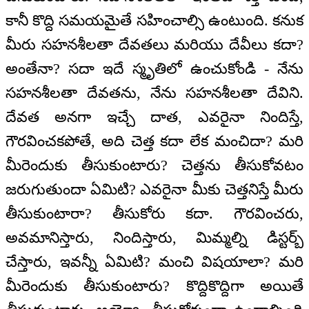
కానీ కొద్ది సమయమైతే సహించాల్సి ఉంటుంది. కనుక
మీరు సహనశీలతా దేవతలు మరియు దేవీలు కదా?
అంతేనా? సదా ఇదే స్మృతిలో ఉంచుకోండి - నేను
సహనశీలతా దేవతను, నేను సహనశీలతా దేవిని.
దేవత అనగా ఇచ్చే దాత, ఎవరైనా నిందిస్తే,
గౌరవించకపోతే, అది చెత్త కదా లేక మంచిదా? మరి
మీరెందుకు తీసుకుంటారు? చెత్తను తీసుకోవటం
జరుగుతుందా ఏమిటి? ఎవరైనా మీకు చెత్తనిస్తే మీరు
తీసుకుంటారా? తీసుకోరు కదా. గౌరవించరు,
అవమానిస్తారు, నిందిస్తారు, మిమ్మల్ని డిస్టర్బ్
చేస్తారు, ఇవన్నీ ఏమిటి? మంచి విషయాలా? మరి
మీరెందుకు తీసుకుంటారు? కొద్దికొద్దిగా అయితే