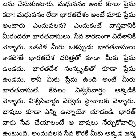
జమ చేసుకుంటారు. మధువనం అంటే కూడా ప్రేమ
కదా! మధువనం లేదా భారతదేశం అంటే మాకు ప్రేమ
అంటారు ఎందువలన? ఎందుకంటే వాస్తవానికి
మీరందరూ భారతవాసులు. సేవ కారణంగా విదేశానికి
వెళ్ళారు. ఒకవేళ మీరు ఒకప్పుడు భారతవాసులు
కాకపోతే భారతదేశ చరిత్రతో కూడా మీకు ప్రేమ
ఉండదు. భారతదేశ సంస్కృతితో కూడా ప్రేమ
ఉండదు. కానీ మీకు ప్రేమ ఉంది అంటే మీరు
భారతవాసులే. కేవలం విశ్వసేవార్థం అక్కడికి
వెళ్ళారు. విశ్వసేవార్థం వేర్వేరు స్థానాలకు వెళ్ళారు.
భాషలు కూడా ఎన్ని ఉన్నాయో చూడండి. భారత్
వారు సేవ చేయాలంటే ఆ భాషలు నేర్చుకోవాల్సి
ఉంటుంది. అందువలన సేవ కొరకే మీకు అక్కడ జన్మ