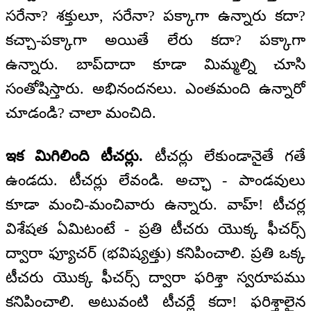
సరేనా? శక్తులూ, సరేనా? పక్కాగా ఉన్నారు కదా?
కచ్చా-పక్కాగా అయితే లేరు కదా? పక్కాగా
ఉన్నారు. బాప్‌దాదా కూడా మిమ్మల్ని చూసి
సంతోషిస్తారు. అభినందనలు. ఎంతమంది ఉన్నారో
చూడండి? చాలా మంచిది.
ఇక మిగిలింది టీచర్లు.
టీచర్లు లేకుండానైతే గతే
ఉండదు. టీచర్లు లేవండి. అచ్ఛా - పాండవులు
కూడా మంచి-మంచివారు ఉన్నారు. వాహ్! టీచర్ల
విశేషత ఏమిటంటే - ప్రతి టీచరు యొక్క ఫీచర్స్
ద్వారా ఫ్యూచర్ (భవిష్యత్తు) కనిపించాలి. ప్రతి ఒక్క
టీచరు యొక్క ఫీచర్స్ ద్వారా ఫరిశ్తా స్వరూపము
కనిపించాలి. అటువంటి టీచర్లే కదా! ఫరిశ్తాలైన