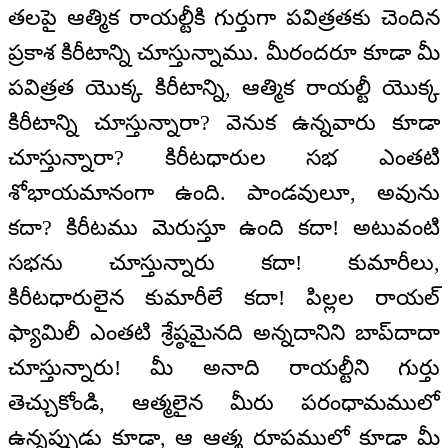
తలపై ఆత్మిక రాయల్టీకి గుర్తుగా పవిత్రతకు చెందిన
ప్రకాశ కిరీటాన్ని చూస్తున్నాము. మీరందరూ కూడా మీ
పవిత్రత యొక్క కిరీటాన్ని, ఆత్మిక రాయల్టీ యొక్క
కిరీటాన్ని చూస్తున్నారా? వెనుక ఉన్నవారు కూడా
చూస్తున్నారా? కిరీటధారుల సభ ఎంతటి
శోభాయమానంగా ఉంది. పాండవులూ, అవును
కదా? కిరీటము మెరుస్తూ ఉంది కదా! అటువంటి
సభను చూస్తున్నారు కదా! కుమారీలు,
కిరీటధారులైన కుమారీలే కదా! పిల్లల రాయల్
ఫ్యామిలీ ఎంతటి శ్రేష్ఠమైనది అన్నదానిని బాప్‌దాదా
చూస్తున్నారు! మీ అనాది రాయల్టీని గుర్తు
తెచ్చుకోండి, ఆత్మలైన మీరు పరంధామములో
ఉన్నప్పుడు కూడా, ఆ ఆత్మ రూపములో కూడా మీ