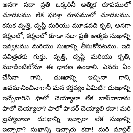
అనగా సదా ప్రతి ఒక్కరినీ ఆత్మిక రూపములో
చూడటము లేక ఫరిశ్తా రూపములో చూడటము.
కనుక వృత్తి, దృష్టి మరియు మూడవది కృతి, అనగా
కర్మలలో, కర్మలలో కూడా సదా ప్రతి ఆత్మకు సుఖాన్ని
ఇవ్వటము మరియు సుఖాన్ని తీసుకోవటము. ఇది
పవిత్రతకు గుర్తు. వృత్తి, దృష్టి మరియు కృతి,
మూడింటిలోనూ ఈ ధారణ ఉండాలి. ఎవరు ఏం
చేసినా గాని, దుఃఖాన్ని ఇచ్చినా గాని,
అవమానించినాగానీ మన కర్తవ్యం ఏమిటి? దుఃఖాన్ని
ఇచ్చేవారిని ఫాలో చెయ్యాలా లేక బాప్‌దాదాను
ఫాలో చెయ్యాలా? ఫాలో ఫాదర్ చెయ్యాలి కదా! మరి
బ్రహ్మాబాబా దుఃఖాన్ని ఇచ్చారా లేక సుఖాన్ని
ఇచ్చారా? సుఖాన్ని ఇచ్చారు కదా! మరి మాస్టర్