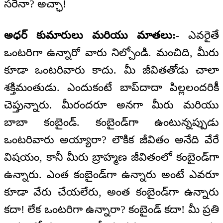
సరేనా? అచ్ఛా!
అధర్ కుమారులు మరియు మాతలు:-
ఎవరైతే
ఒంటరిగా ఉన్నారో వారు నిల్చోండి. మంచిది, మీరు
కూడా ఒంటరివారు కాదు. మీ జీవితతోడు చాలా
శక్తిమంతుడు. ఎందుకంటే బాప్‌దాదా పిల్లలందరికీ
చెప్తున్నారు. మీరందరూ అనగా మీరు మరియు
బాబా కంబైండ్. కంబైండ్‌గా ఉంటున్నప్పుడు
ఒంటరివారు అయ్యారా? లౌకిక జీవితం అనేది వేరే
విషయం, కానీ మీరు బ్రాహ్మణ జీవితంలో కంబైండ్‌గా
ఉన్నారు. ఎంత కంబైండ్‌గా ఉన్నారు అంటే ఎవరూ
కూడా వేరు చేయలేరు, అంత కంబైండ్‌గా ఉన్నారు
కదా! లేక ఒంటరిగా ఉన్నారా? కంబైండ్ కదా! మీ ప్రతి