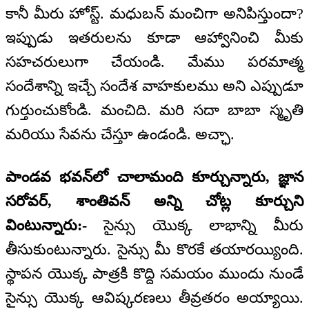
కానీ మీరు హోస్ట్. మధుబన్ మంచిగా అనిపిస్తుందా?
ఇప్పుడు ఇతరులను కూడా ఆహ్వానించి మీకు
సహచరులుగా చేయండి. మేము పరమాత్మ
సందేశాన్ని ఇచ్చే సందేశ వాహకులము అని ఎప్పుడూ
గుర్తుంచుకోండి. మంచిది. మరి సదా బాబా స్మృతి
మరియు సేవను చేస్తూ ఉండండి. అచ్ఛా.
పాండవ భవన్‌లో చాలామంది కూర్చున్నారు, జ్ఞాన
సరోవర్, శాంతివన్ అన్ని చోట్ల కూర్చుని
వింటున్నారు:-
సైన్సు యొక్క లాభాన్ని మీరు
తీసుకుంటున్నారు. సైన్సు మీ కొరకే తయారయ్యింది.
స్థాపన యొక్క పాత్రకి కొద్ది సమయం ముందు నుండే
సైన్సు యొక్క ఆవిష్కరణలు తీవ్రతరం అయ్యాయి.