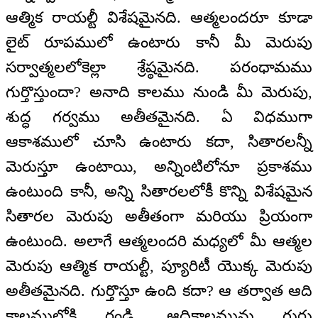
ఆత్మిక రాయల్టీ విశేషమైనది. ఆత్మలందరూ కూడా
లైట్ రూపములో ఉంటారు కానీ మీ మెరుపు
సర్వాత్మలలోకెల్లా శ్రేష్ఠమైనది. పరంధామము
గుర్తొస్తుందా? అనాది కాలము నుండి మీ మెరుపు,
శుద్ధ గర్వము అతీతమైనది. ఏ విధముగా
ఆకాశములో చూసి ఉంటారు కదా, సితారలన్నీ
మెరుస్తూ ఉంటాయి, అన్నింటిలోనూ ప్రకాశము
ఉంటుంది కానీ, అన్ని సితారలలోకీ కొన్ని విశేషమైన
సితారల మెరుపు అతీతంగా మరియు ప్రియంగా
ఉంటుంది. అలాగే ఆత్మలందరి మధ్యలో మీ ఆత్మల
మెరుపు ఆత్మిక రాయల్టీ, ప్యూరిటీ యొక్క మెరుపు
అతీతమైనది. గుర్తొస్తూ ఉంది కదా? ఆ తర్వాత ఆది
కాలములోకి రండి, ఆదికాలమును గుర్తు