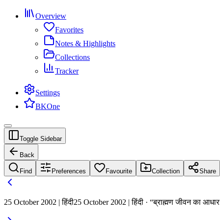
Overview
Favorites
Notes & Highlights
Collections
Tracker
Settings
BKOne
Toggle Sidebar
Back
Find
Preferences
Favourite
Collection
Share
25 October 2002 | हिंदी
25 October 2002 | हिंदी · “ब्राह्मण जीवन का आधार - 