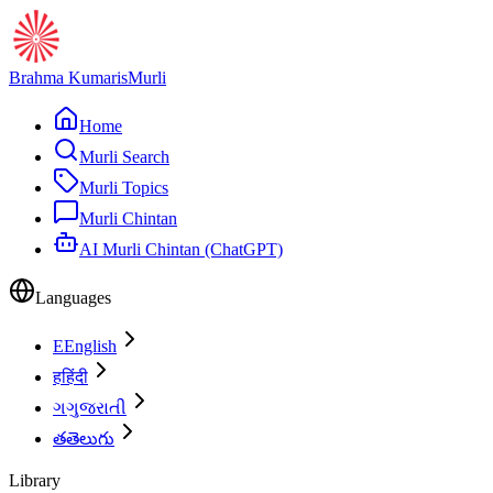
Brahma Kumaris
Murli
Home
Murli Search
Murli Topics
Murli Chintan
AI Murli Chintan (ChatGPT)
Languages
E
English
ह
हिंदी
ગ
ગુજરાતી
త
తెలుగు
Library