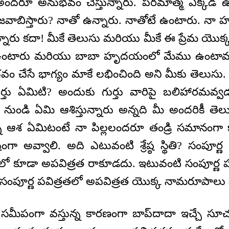
మీ అందరూ అనుభవం చేస్తున్నారు. పరమాత్మ ఎక్కడ ఉ
జవాబిస్తారు? నాతో ఉన్నారు. నాతోటే ఉంటారు. నా
్నారు కదా! మీకే తెలుసు మరియు మీకే ఈ ప్రేమ యొ
టారు మరియు బాబా హృదయంలో మేము ఉంటాము.
 చేసే భాగ్యం మాకే లభించింది అని మీకు తెలుసు.
ుర్తు ఏమిటి? అందుకు గుర్తు వారిపై బలిహారమ
 నుండి ఏమి ఆశిస్తున్నారు అన్నది మీ అందరికీ తెలు
న్న ఆశ ఏమిటంటే నా పిల్లలందరూ తండ్రి సమానంగా కా
రేష్ఠంగా అవ్వాలి. అది ఎటువంటి శ్రేష్ఠ స్థితి? సంపూర్ణ
ంలో కూడా అపవిత్రత రాకూడదు. ఇటువంటి సంపూర్ణ పవ
ఆ సంపూర్ణ పవిత్రతలో అపవిత్రత యొక్క నామరూపాల
ీపంగా వస్తున్న కారణంగా బాప్‌దాదా ఇచ్చే