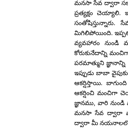
మనసా సేవ ద్వారా స
ప్రత్యక్షం చెయ్యాలి
సంతోషిస్తున్నారు.
మిగిలిపోయింది. ఇప్ప
వ్యవహారం నుండి మ
కోరుకునేదాన్ని మంచి
పరమాత్ముని జ్ఞానాన్ని
ఇప్పుడు బాబా వైపుకు
ఆకర్షిస్తాయి. బాగుం
ఆకర్షించి మంచిగా చెయ
జ్ఞానము, వారి నుండి
మనసా సేవ ద్వారా 
ద్వారా మీ నయనాలలో తం