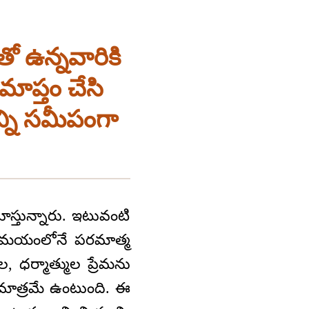
తో ఉన్నవారికి
మాప్తం చేసి
ని సమీపంగా
స్తున్నారు. ఇటువంటి
 ఈ సమయంలోనే పరమాత్మ
 ధర్మాత్ముల ప్రేమను
మాత్రమే ఉంటుంది. ఈ