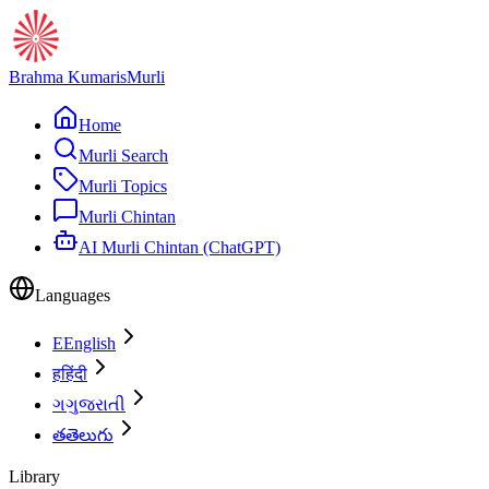
Brahma Kumaris
Murli
Home
Murli Search
Murli Topics
Murli Chintan
AI Murli Chintan (ChatGPT)
Languages
E
English
ह
हिंदी
ગ
ગુજરાતી
త
తెలుగు
Library