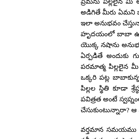
ప్రేమను పిల్లలైన 
అడిగితే మీరు ఏమని 
ఇలా అనుభవం చేస్తున
హృదయంలో బాబా ఉం
యొక్క నషాను అనుభవం
ఏర్పడితే అందుకు గ
పరమాత్మ పిల్లలైన మీ
ఒక్కరి పట్ల బాబాకు
పిల్లల స్థితి కూడా శ్
పవిత్రత అంటే స్వప్న
చేసుకుంటున్నారా? 
వర్తమాన సమయము సమ