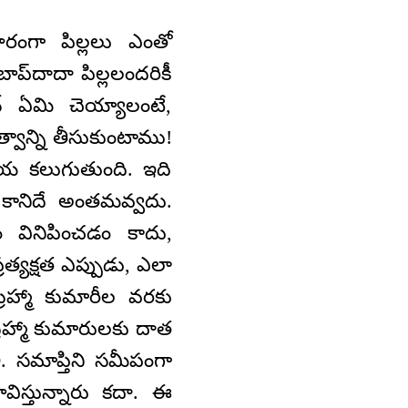
ారంగా పిల్లలు ఎంతో
ాప్‌దాదా పిల్లలందరికీ
‌ ఏమి చెయ్యాలంటే,
్వాన్ని తీసుకుంటాము!
య కలుగుతుంది. ఇది
 కానిదే అంతమవ్వదు.
వినిపించడం కాదు,
త్యక్షత ఎప్పుడు, ఎలా
హ్మా కుమారీల వరకు
 బ్రహ్మా కుమారులకు దాత
. సమాప్తిని సమీపంగా
విస్తున్నారు కదా. ఈ