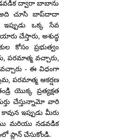
వడిక ద్వారా బాబాను
ో అది చూసి బాప్‌దాదా
ీ ఇప్పుడు ఒక్క సేవ
ారు చేస్తారు, అశుద్ధ
ుల కోసం ప్రభుత్వం
రు, పరమాత్మ వచ్చారు,
ికి వచ్చారు - ఈ విధంగా
ప్రేమ, పరమాత్మ ఆకర్షణ
్రి యొక్క ప్రత్యక్షత
్తు చేస్తున్నామో వారి
. కావున ఇప్పుడు మీరు
ుఖము మరియు నడవడిక
 ప్లాన్‌ చేసుకోండి.