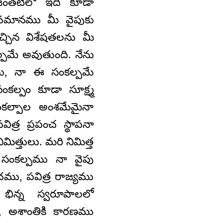
ోజంతటిలో ఇది కూడా
అవమానము మీ వైపుకు
చ్చిన విశేషతలను మీ
ల్పమే అవుతుంది. నేను
సు, నా ఈ సంకల్పమే
కల్పం కూడా సూక్ష్మ
కల్పాల అంశమేమైనా
ిత్ర ప్రపంచ స్థాపనా
మిత్తులు. మరి నిమిత్త
్థ సంకల్పము నా వైపు
పంచము, పవిత్ర రాజ్యము
భిన్న స్వరూపాలలో
ు, అశాంతికి కారణము