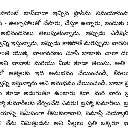
ారంటే బాప్‌దాదా ఇచ్చిన ప్లాన్‌ను సమయానుస
స - ఉత్సాహాలతో చేసారు, చేస్తూ ఉన్నారు, ఇందుకు బ
భినందనలు తెలుపుతున్నారు. ఇప్పుడు ఎడిషన్
ని ఇస్తున్నారు, ఇప్పుడు కాకపోతే మరెప్పుడు వారసత
శాంతి యొక్క వాతావరణం చూసి బాబాకు చాలా ద
ి అని బాబాకు మరియు మీకు కూడా తెలుసు. అతి
ఆత్మలకు ఇది అనుభవం చేయించండి, కేవలం 
ని ఇస్తున్నారు అని అనుభవం చేయించండి. బాబా ప్ర
ు కూడా అడుగుతూ ఉంటారు కదా. మరి వారు బ్ర
రహ్మా కుమారీలకు నేర్పించేది ఎవరు! బ్రహ్మా కుమారీలు,
న్ని సమీపంగా తీసుకురావాలి, సమాప్తి చెయ్యాలి
? నేను నిమిత్తుడను అని పిల్లలు ప్రతి ఒక్కరూ భా