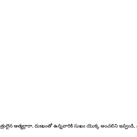
ాత్రులైన ఆత్మల్లారా, దుఃఖంతో ఉన్నవారికి సుఖం యొక్క అంచలిని ఇవ్వండ