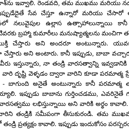
కాశ్‌ను ఇవ్వాలి. రెండవది, తమ ముఖము మరియు నడ
. ఇప్పుడేదైతే సేవ చేస్తూ ఉన్నారో మరియు చేసార
 సేవలో నలువైపుల ఉల్లాస ఉత్సాహాలున్నాయి కాన
టివరకు బ్రహ్మా కుమారీలు మనుష్యాత్మలను మంచిగా తయ
ుక్తి చేస్తారు అని అందరూ అంటున్నారు. యువక
గా చేస్తారు అని అంటారు. కానీ ఇప్పుడు, బాబా వచ్చా
 వీరు ఇస్తున్నారు, నా తండ్రి వారసత్వాన్ని ఇవ్వడాన
 వారి దృష్టి వెళ్ళడం ద్వారా వారిని కూడా పరమాత్మ 
ది - బాగుంది అనైతే అంటున్నారు కానీ పరమాత్మ తండ
్యాలి. ఇప్పుడు బాబాను గుర్తించడము, ఎవరినైతే గుర
 వారసత్వము లభిస్తున్నాయి అని వారికి అర్థం కావాలి
వారిని తండ్రికి సమీపంగా తీసుకురండి. తమ మ
డ్రి ప్రత్యక్షం కావాలి. ఇప్పుడు ఇందుకోసం పరస్పరంలో