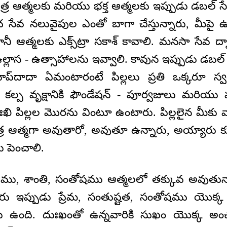
త్ర ఆత్మలకు మరియు భక్త ఆత్మలకు ఇప్పుడు డబల్ సే
ేవ నలువైపుల ఎంతో బాగా చేస్తున్నారు, మీపై ఉ
ానీ ఆత్మలకు ఎక్స్‌ట్రా సకాశ్‌ కావాలి. మనసా సేవ ద్వ
 ఉల్లాస - ఉత్సాహాలను ఇవ్వాలి. కావున ఇప్పుడు డబ
ప్‌దాదా ఏమంటారంటే పిల్లలు ప్రతి ఒక్కరూ స్వ
కల్ప వృక్షానికి ఫౌండేషన్‌ - పూర్వజులు మరియు
ఖి పిల్లల మొరను వింటూ ఉంటారు. పిల్లలైన మీకు వ
్ర ఆత్మగా అవుతారో, అవుతూ ఉన్నారు, అయ్యారు క
 పెంచాలి.
ఖము, శాంతి, సంతోషము ఆత్మలలో తక్కువ అవుతున
 మీరు ఇప్పుడు ప్రేమ, సంతుష్టత, సంతోషము యొక
 ఉంది. దుఃఖంతో ఉన్నవారికి సుఖం యొక్క అంచల