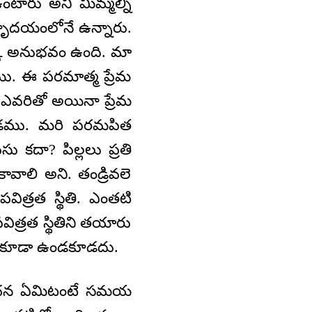
ంటారు అని మిమ్మల్ని
 హృదయంలోనే ఉన్నారు.
క్క అనుభవం ఉంది. మా
 ఈ పరమాత్మ ప్రేమ
 ఎవరితో అయినా ప్రేమ
వ్వడము. మరి పరమపిత
సు కదా? పిల్లలు ప్రతి
వాలి అని. తండ్రివలె
 పవిత్రత స్థితి. ఎంతటి
ిత్రత స్థితిని తయారు
ు కూడా ఉండకూడదు.
 సూచన ఏమిటంటే సమయ