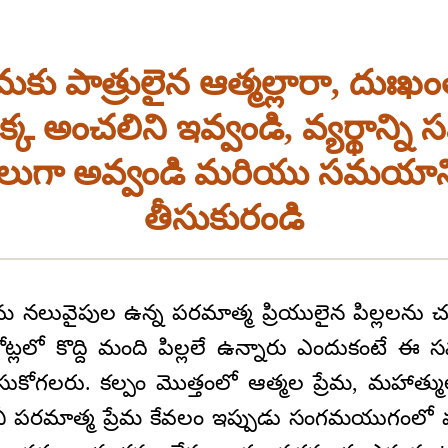
మకు పాత్రులైన ఆత్మల్లారా, దుఃఖం
 అంచలిని ఇవ్వండి, వ్యర్థాన్ని స
లుగా అవ్వండి మరియు సమయాన్
తీసుకురండి
 నలువైపుల ఉన్న పరమాత్మ ప్రియులైన పిల్లలను చూ
ోట్లలో కొద్ది మంది పిల్లలే ఉన్నారు ఎందుకంటే
ుకోగలరు. కల్పం మొత్తంలో ఆత్మల ప్రేమ, మహాత్ముల,
ీ పరమాత్మ ప్రేమ కేవలం ఇప్పుడు సంగమయుగంలో 