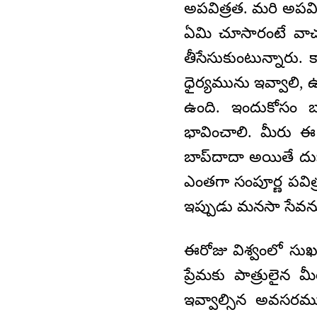
అపవిత్రత. మరి అపవి
ఏమి చూసారంటే వాచ స
తీసేసుకుంటున్నారు. క
ధైర్యమును ఇవ్వాలి,
ఉంది. ఇందుకోసం బా
భావించాలి. మీరు ఈ 
బాప్‌దాదా అయితే దుః
ఎంతగా సంపూర్ణ పవిత
ఇప్పుడు మనసా సేవను
ఈరోజు విశ్వంలో సు
ప్రేమకు పాత్రులైన
ఇవ్వాల్సిన అవసరము