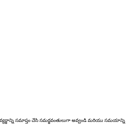
ి, వ్యర్థాన్ని సమాప్తం చేసి సమర్థవంతులుగా అవ్వండి మరియు సమయాన్ని