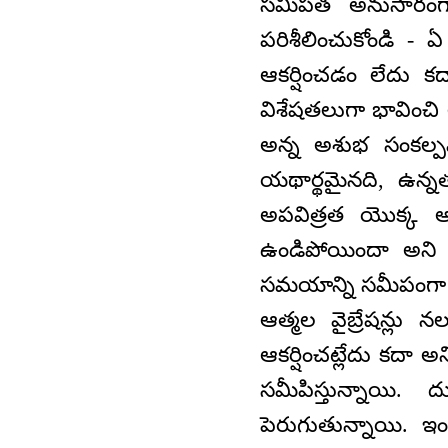
సమీపత అనుసారంగా 
పరిశీలించుకోండి -
ఆకర్షించడం లేదు క
విశేషతలుగా భావించి 
అన్న అశుభ సంకల్ప
యథార్థమైనది, ఉన్
అపవిత్రత యొక్క అ
ఉండిపోయిందా అని స్
సమయాన్ని సమీపంగా తీస
ఆత్మల వైబ్రేషన్లు 
ఆకర్షించట్లేదు కదా అ
సమీపిస్తున్నాయి
పెరుగుతున్నాయి. ఇ