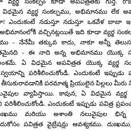
వ్యర్థ సంకల్పం కూడా అపవిత్రతకు గుర్తే. ర
 ఏ విధమైన వ్యర్థ సంకల్పము, అభిమానము లేక 
దా! ఎందుకంటే నడుస్తూ నడుస్తూ ఒకవేళ బాబా ఇ
అభిమానంలోకి వచ్చినట్లయితే ఇది కూడా వ్యర్థ సంక
ము - నేనేమీ తక్కువ కాదు, నాకూ అన్నీ తెలు
నతమైనది - ఈ నాది అన్న అభిమానము యొక్క సం
ంశమే. ఏ విధమైన అపవిత్రత యొక్క వ్యర్థ సం
వయాన్ని పరిశీలించుకోండి. ఎందుకంటే ఇప్పుడు పవ
ుకురావడానికి పరమాత్మ ప్రియులైన పిల్లలు మీరు ని
నలువైపుల వ్యాపిస్తాయి. కావున, ఏ విధమైన వ్యర
ని పరిశీలించుకోండి. ఎందుకంటే ఇప్పుడు పవిత్ర ప్ర
. దుఃఖము మరియు అశాంతి నలువైపుల భిన్న 
ందుకోసం పవిత్రత వైబ్రేషన్లు ఆవశ్యకము. దుఃఖమ