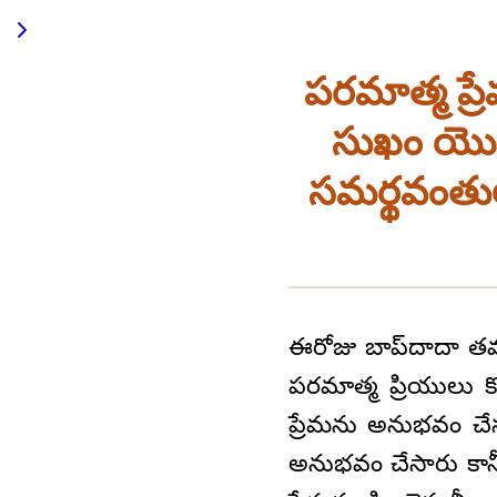
పరమాత్మ ప్రే
సుఖం యొక్క
సమర్థవంతు
ఈరోజు బాప్‌దాదా తమ
పరమాత్మ ప్రియులు క
ప్రేమను అనుభవం చేస
అనుభవం చేసారు కాన