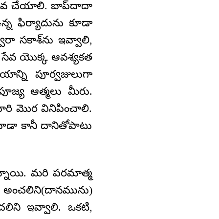
వ చేయాలి. బాప్‌దాదా
న్న ఫిర్యాదును కూడా
ారా సకాశ్‌ను ఇవ్వాలి,
ల్ సేవ యొక్క ఆవశ్యకత
యాన్ని పూర్వజులుగా
 పూజ్య ఆత్మలు మీరు.
ారి మొర వినిపించాలి.
ూడా కానీ దానితోపాటు
్నాయి. మరి పరమాత్మ
్క అంచలిని(దానమును)
ిని ఇవ్వాలి. ఒకటి,