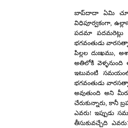
బాప్‌దాదా ఏమి చూస
విధిపూర్వకంగా, ఉల్లా
పదమా పదమరెట్లు అ
భగవంతుడు వారసత్వాన్
పిల్లల దుఃఖము, అ
అతిలోకి వెళ్ళనుంద
ఇటువంటి సమయంలో 
భగవంతుడు వారసత్వాన్
అవుతుంది అని మీర
చేరుకున్నారు, కానీ బ్
ఎవరు! ఇప్పుడు సమయా
తీసుకువచ్చేది ఎవరు