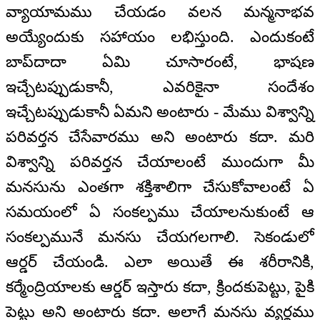
వ్యాయామము చేయడం వలన మన్మనాభవ
అయ్యేందుకు సహాయం లభిస్తుంది. ఎందుకంటే
బాప్‌దాదా ఏమి చూసారంటే, భాషణ
ఇచ్చేటప్పుడుకానీ, ఎవరికైనా సందేశం
ఇచ్చేటప్పుడుకానీ ఏమని అంటారు - మేము విశ్వాన్ని
పరివర్తన చేసేవారము అని అంటారు కదా. మరి
విశ్వాన్ని పరివర్తన చేయాలంటే ముందుగా మీ
మనసును ఎంతగా శక్తిశాలిగా చేసుకోవాలంటే ఏ
సమయంలో ఏ సంకల్పము చేయాలనుకుంటే ఆ
సంకల్పమునే మనసు చేయగలగాలి. సెకండులో
ఆర్డర్‌ చేయండి. ఎలా అయితే ఈ శరీరానికి,
కర్మేంద్రియాలకు ఆర్డర్‌ ఇస్తారు కదా, క్రిందకుపెట్టు, పైకి
పెట్టు అని అంటారు కదా. అలాగే మనసు వ్యర్థము