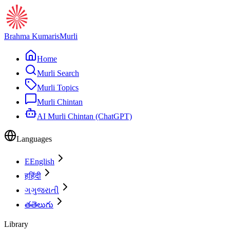
Brahma Kumaris
Murli
Home
Murli Search
Murli Topics
Murli Chintan
AI Murli Chintan (ChatGPT)
Languages
E
English
ह
हिंदी
ગ
ગુજરાતી
త
తెలుగు
Library