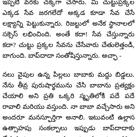
ఇప్పటి వరకు చక్కగా చేసారు. మీ చుట్టుప్రక్కల
ఎక్కడ సేవ జరగలేదో అక్కడ కూడా సేవ చేసే
లక్ష్యాన్ని పెట్టుకున్నారు. రిజల్టులో అనేక స్థానాలలో
సక్సెస్‌ లభించింది. అంతే కదా! సేవ చేస్తున్నారు
కదా? చుట్టు ప్రక్కల సేవను చేసేవారు చేతులెత్తండి,
బాగుంది. బాప్‌దాదా సంతోషిస్తున్నారు. అచ్ఛా -
నలు వైపుల ఉన్న పిల్లలు బాబాకు మద్దు బిడ్డలు.
నేను తీవ్ర పురుషార్థమును చేసి బాబాను ప్రత్యక్షం
చేయాలి అని ప్రతి ఒక్కరి స్మృతిలోకి పదే పదే
రావాలి మరియు వస్తుంది. నా బాబా వచ్చేసారు అని
అందరూ మనస్ఫూర్తిగా అనాలి. ఇటువంటి ఉల్లాస
ఉత్సాహపు సంకల్పాలు ఇప్పుడు బాప్‌దాదాకు