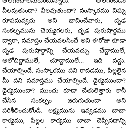
తొలగించాలనుకుంటున్నారు. తొలగించడం
వీలవుతుందా? వీలవుతుందా? సంస్కారము విఘ్న
రూపమవ్వదు అని భావించేవారు, దృఢ
సంకల్పమును చెయ్యగలరు, దృఢ పురుషార్థము
ద్వారా, సమాప్తం చేయవలసిందే అని ఈరోజు కూడా
దృఢ పురుషార్థాన్ని చేయవచ్చు. చేద్దాములే,
ఆలోచిద్దాములే, చూద్దాములే... ఇది వద్దు.
చేయాల్సిందే. సంస్కారము పని రావడము, పిల్లలైన
మీ పని సమాప్తము చేయాల్సిందే. ధైర్యముందా?
ధైర్యముందా? ముందు కూడా చేతులెత్తారు కానీ
చేసిన సంకల్పం జరుగుతుందా అని
పరిశీలించుకోండి. లక్ష్యమును ఇవ్వడము బాబా
కార్యము, పిల్లల కార్యము బాబా చెప్పినదాన్ని