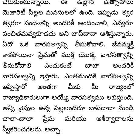
చేరుకుంటున్నాయి. ఈ ఉల్లాస ఉత్సాహాలు
మెజారిటీ పిల్లల మనసులలో ఉంది. ఇప్పుడు త్వర
త్వరగా సందేశాన్ని అందరికీ అందించాలి, ఎవ్వరూ
వంచితమవ్వకూడదు అని బాప్‌దాదా ఆశిస్తున్నారు.
ఏదో ఒక వారసత్వాన్ని తీసుకోవాలి. జీవన్ముక్తి
కాకపోయినా ప్రేమతో ముక్తి యొక్క వారసత్వాన్ని
తీసుకోవాలి ఎందుకంటే బాబా అందరికీ
వారసత్వాన్ని ఇస్తారు. ఎంతమందికి వారసత్వాన్ని
ఇప్పిస్తారో అంతగా మీకు మీ రాజ్యంలో
రాజ్యాధికారులుగా అయ్యే వారసత్వము లభిస్తుంది.
అన్ని వైపుల ఉన్న పిల్లలందరూ బాప్‌దాదా నుండి
చాలా-చాలా ప్రేమ మరియు ఆశీర్వాదాలను
స్వీకరించగలరు. అచ్ఛా.