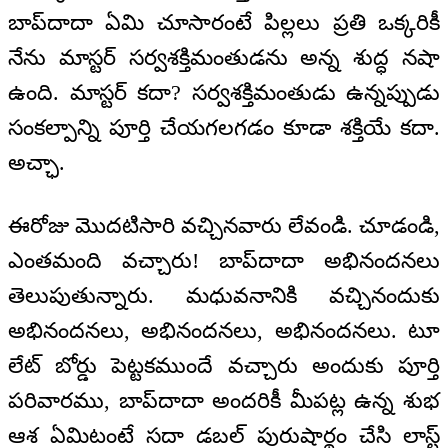
బాప్‌దాదా ఏమి చూసారంటే పిల్లలు ప్రతి ఒక్కరికీ
నేను మాస్టర్‌ సర్వశక్తిమంతుడను అన్న శుద్ధ నషా
ఉంది. మాస్టర్‌ కదా? సర్వశక్తిమంతుడు ఉన్నప్పుడు
సంకల్పాన్ని పూర్తి చేయగలగడం కూడా శక్తియే కదా.
అచ్ఛా.
ఈరోజు మొదటిసారి వచ్చినవారు లేవండి. చూడండి,
ఎంతమంది వచ్చారు! బాప్‌దాదా అభినందనలు
తెలుపుతున్నారు. మధువనానికి వచ్చినందుకు
అభినందనలు, అభినందనలు, అభినందనలు. టూ
లేట్‌ బోర్డు పెట్టకముందే వచ్చారు అందుకు పూర్తి
పరివారము, బాప్‌దాదా అందరికీ మీపట్ల ఉన్న శుభ
ఆశ ఏమిటంటే సదా డబల్ పురుషార్థం చేసి లాస్ట్‌