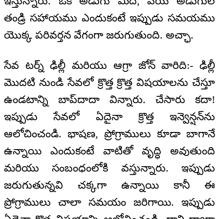
ఇస్తున్నారు. ఒక అడుగు మీది, వేయి అడుగుల
తండ్రి సహాయము ఎందుకంటే ఇప్పుడు సమయము
యొక్క పరివర్తన వేగంగా జరుగుతుంది. అచ్ఛా.
సేవ టర్న్ ఢిల్లీ మరియు ఆగ్రా జోన్‌ వారిది:- ఢిల్లీ
మొదటి నుండి సేవలో క్రొత్త క్రొత్త విషయాలను చేస్తూ
ఉండటాన్ని బాప్‌దాదా విన్నారు. చేసారు కదా!
ఇప్పుడు సేవలో ఏదైనా క్రొత్త ఇన్వెన్షన్‌ను
ఆలోచించండి. భాషణ, ప్రోగ్రాములు కూడా బాగానే
ఉన్నాయి ఎందుకంటే వాటితో వృద్ధి అవుతుంది
మరియు సంబంధంలోకి వస్తున్నారు. ఇప్పుడు
జరుగుతున్నవి చక్కగా ఉన్నాయి కానీ ఈ
ప్రోగ్రాములు చాలా సమయం జరిగాయి. ఇప్పుడు