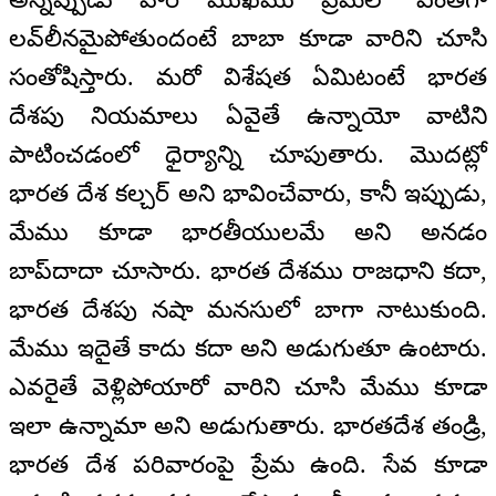
లవ్‌లీనమైపోతుందంటే బాబా కూడా వారిని చూసి
సంతోషిస్తారు. మరో విశేషత ఏమిటంటే భారత
దేశపు నియమాలు ఏవైతే ఉన్నాయో వాటిని
పాటించడంలో ధైర్యాన్ని చూపుతారు. మొదట్లో
భారత దేశ కల్చర్‌ అని భావించేవారు, కానీ ఇప్పుడు,
మేము కూడా భారతీయులమే అని అనడం
బాప్‌దాదా చూసారు. భారత దేశము రాజధాని కదా,
భారత దేశపు నషా మనసులో బాగా నాటుకుంది.
మేము ఇదైతే కాదు కదా అని అడుగుతూ ఉంటారు.
ఎవరైతే వెళ్లిపోయారో వారిని చూసి మేము కూడా
ఇలా ఉన్నామా అని అడుగుతారు. భారతదేశ తండ్రి,
భారత దేశ పరివారంపై ప్రేమ ఉంది. సేవ కూడా