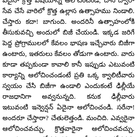
ఏదైనా క్రొత్త విషయాన్ని ఆలోచించండి, దాని ద్వారా
సేవ చేసే వారిలో క్రొత్త ఉల్లాస ఉత్సాహము నిండాలి.
చేస్తారు కదా! బాగుంది. అందరినీ ఉత్సాహంలోకి
తీసుకువచ్చి అందులో బిజీ చేయండి. ఇక్కడ జరిగే
పెద్ద ప్రోగ్రాములలో కేవలం భాషణ ఇచ్చేవారు బిజీగా
ఉంటారు, ఇతరులు కేవలం తోడుగా ఉంటారు. వారు
కూడా తప్పకుండా కావాలి కానీ ఇప్పుడు ఎటువంటి
కార్యాన్ని ఆలోచించండంటే ప్రతి ఒక్క క్వాలిటీవారు
స్వయం చేసి బిజీగా ఉండాలి ఎందుకంటే ఢిల్లీయే
రాజధానిగా అవ్వనున్నది. కనుక ఢిల్లీవారు
ఇటువంటి ఇన్వెన్షన్‌ ఏదైనా ఆలోచించండి. సరేనా!
అందరూ చేస్తారా? చేతులెత్తండి. మంచిది. ఎవ్వరైనా
ఆలోచించవచ్చు. క్రొత్తవారైనా ఆలోచించవచ్చు.