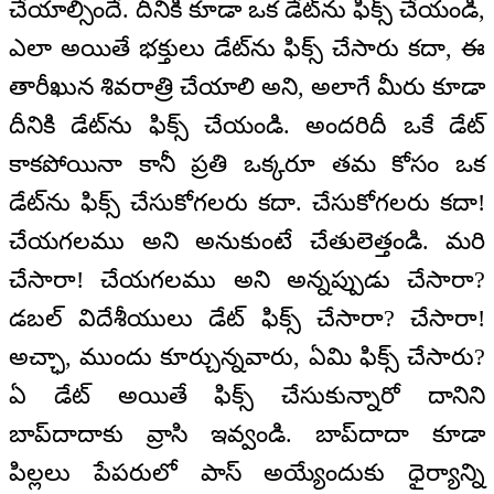
చేయాల్సిందే. దీనికి కూడా ఒక డేట్‌ను ఫిక్స్‌ చేయండి,
ఎలా అయితే భక్తులు డేట్‌ను ఫిక్స్‌ చేసారు కదా, ఈ
తారీఖున శివరాత్రి చేయాలి అని, అలాగే మీరు కూడా
దీనికి డేట్‌ను ఫిక్స్‌ చేయండి. అందరిదీ ఒకే డేట్‌
కాకపోయినా కానీ ప్రతి ఒక్కరూ తమ కోసం ఒక
డేట్‌ను ఫిక్స్‌ చేసుకోగలరు కదా. చేసుకోగలరు కదా!
చేయగలము అని అనుకుంటే చేతులెత్తండి. మరి
చేసారా! చేయగలము అని అన్నప్పుడు చేసారా?
డబల్ విదేశీయులు డేట్ ఫిక్స్‌ చేసారా? చేసారా!
అచ్ఛా, ముందు కూర్చున్నవారు, ఏమి ఫిక్స్‌ చేసారు?
ఏ డేట్‌ అయితే ఫిక్స్‌ చేసుకున్నారో దానిని
బాప్‌దాదాకు వ్రాసి ఇవ్వండి. బాప్‌దాదా కూడా
పిల్లలు పేపరులో పాస్‌ అయ్యేందుకు ధైర్యాన్ని