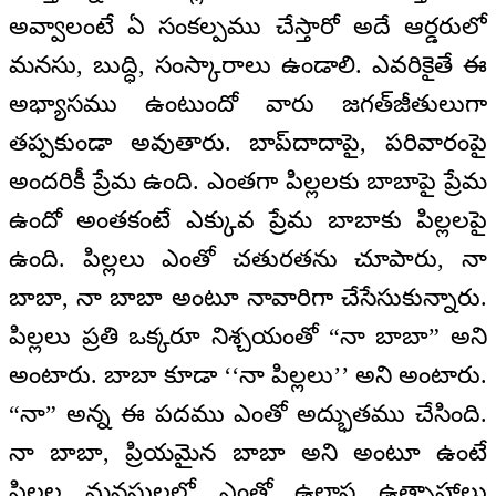
అవ్వాలంటే ఏ సంకల్పము చేస్తారో అదే ఆర్డరులో
మనసు, బుద్ధి, సంస్కారాలు ఉండాలి. ఎవరికైతే ఈ
అభ్యాసము ఉంటుందో వారు జగత్‌జీతులుగా
తప్పకుండా అవుతారు. బాప్‌దాదాపై, పరివారంపై
అందరికీ ప్రేమ ఉంది. ఎంతగా పిల్లలకు బాబాపై ప్రేమ
ఉందో అంతకంటే ఎక్కువ ప్రేమ బాబాకు పిల్లలపై
ఉంది. పిల్లలు ఎంతో చతురతను చూపారు, నా
బాబా, నా బాబా అంటూ నావారిగా చేసేసుకున్నారు.
పిల్లలు ప్రతి ఒక్కరూ నిశ్చయంతో “నా బాబా” అని
అంటారు. బాబా కూడా ‘‘నా పిల్లలు’’ అని అంటారు.
“నా” అన్న ఈ పదము ఎంతో అద్భుతము చేసింది.
నా బాబా, ప్రియమైన బాబా అని అంటూ ఉంటే
పిల్లల మనసులలో ఎంతో ఉల్లాస ఉత్సాహాలు