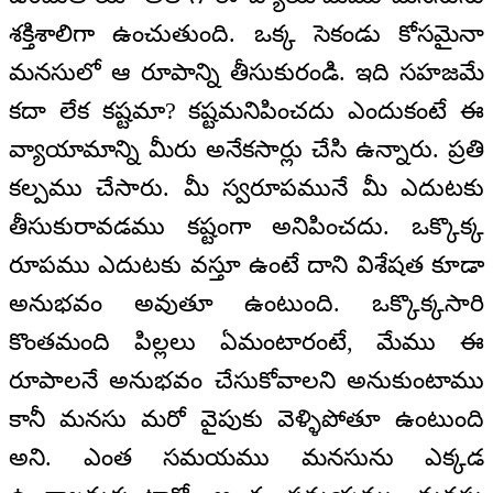
శక్తిశాలిగా ఉంచుతుంది. ఒక్క సెకండు కోసమైనా
మనసులో ఆ రూపాన్ని తీసుకురండి. ఇది సహజమే
కదా లేక కష్టమా? కష్టమనిపించదు ఎందుకంటే ఈ
వ్యాయామాన్ని మీరు అనేకసార్లు చేసి ఉన్నారు. ప్రతి
కల్పము చేసారు. మీ స్వరూపమునే మీ ఎదుటకు
తీసుకురావడము కష్టంగా అనిపించదు. ఒక్కొక్క
రూపము ఎదుటకు వస్తూ ఉంటే దాని విశేషత కూడా
అనుభవం అవుతూ ఉంటుంది. ఒక్కొక్కసారి
కొంతమంది పిల్లలు ఏమంటారంటే, మేము ఈ
రూపాలనే అనుభవం చేసుకోవాలని అనుకుంటాము
కానీ మనసు మరో వైపుకు వెళ్ళిపోతూ ఉంటుంది
అని. ఎంత సమయము మనసును ఎక్కడ