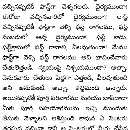
వచ్చినప్పటికీ ఫాస్ట్‌గా వెళ్ళగలరు. ధైర్యముందా!
ఈరోజు వచ్చినవారిలో ధైర్యముందా? లాస్ట్‌
వచ్చినప్పటికీ ఫాస్ట్‌గా వెళ్ళి ఫస్ట్‌ రాగలము, ఫస్ట్‌
నంబరులో అన్న ధైర్యముందా! ఫస్టే కాదు,
ఫస్ట్‌క్లాసులో ఫస్ట్‌ రావాలి, వీలవుతుందా! మేము
ఫాస్ట్‌గా వెళ్ళి ఫస్ట్‌ రాగలము అని భావించేవారు
చేతులెత్తండి. స్వయంపై నిశ్చయముందా? అచ్ఛా.
వెనుకవారు చేతులు పెద్దగా ఎత్తండి, వీలవుతుంది
అని అనుకుంటే. అచ్ఛా. కొద్దిమంది ఉన్నారు.
అయినప్పటికీ పూర్తి పరివారము మరియు బాప్‌దాదా
మీకు పూర్తి సహయోగమును ఇచ్చి ముందుకు
తీసుకు వెళ్ళాలని ఆశిస్తుంది కావున ఏ సెంటరు
తరఫున వచ్చినా కానీ ఆ సెంటరులో మీరు చేసిన