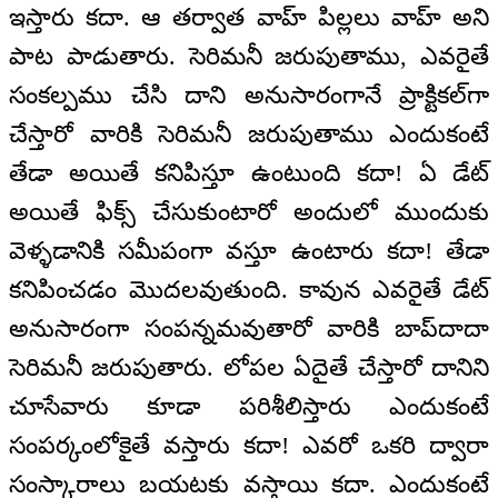
ఇస్తారు కదా. ఆ తర్వాత వాహ్‌ పిల్లలు వాహ్‌ అని
పాట పాడుతారు. సెరిమనీ జరుపుతాము, ఎవరైతే
సంకల్పము చేసి దాని అనుసారంగానే ప్రాక్టికల్‌గా
చేస్తారో వారికి సెరిమనీ జరుపుతాము ఎందుకంటే
తేడా అయితే కనిపిస్తూ ఉంటుంది కదా! ఏ డేట్‌
అయితే ఫిక్స్‌ చేసుకుంటారో అందులో ముందుకు
వెళ్ళడానికి సమీపంగా వస్తూ ఉంటారు కదా! తేడా
కనిపించడం మొదలవుతుంది. కావున ఎవరైతే డేట్‌
అనుసారంగా సంపన్నమవుతారో వారికి బాప్‌దాదా
సెరిమనీ జరుపుతారు. లోపల ఏదైతే చేస్తారో దానిని
చూసేవారు కూడా పరిశీలిస్తారు ఎందుకంటే
సంపర్కంలోకైతే వస్తారు కదా! ఎవరో ఒకరి ద్వారా
సంస్కారాలు బయటకు వస్తాయి కదా. ఎందుకంటే