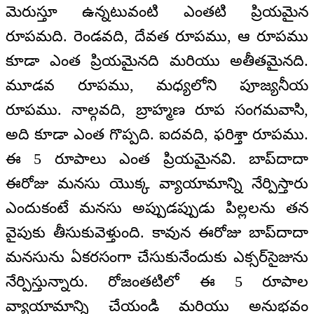
మెరుస్తూ ఉన్నటువంటి ఎంతటి ప్రియమైన
రూపమది. రెండవది, దేవత రూపము, ఆ రూపము
కూడా ఎంత ప్రియమైనది మరియు అతీతమైనది.
మూడవ రూపము, మధ్యలోని పూజ్యనీయ
రూపము. నాల్గవది, బ్రాహ్మణ రూప సంగమవాసి,
అది కూడా ఎంత గొప్పది. ఐదవది, ఫరిశ్తా రూపము.
ఈ 5 రూపాలు ఎంత ప్రియమైనవి. బాప్‌దాదా
ఈరోజు మనసు యొక్క వ్యాయామాన్ని నేర్పిస్తారు
ఎందుకంటే మనసు అప్పుడప్పుడు పిల్లలను తన
వైపుకు తీసుకువెళ్తుంది. కావున ఈరోజు బాప్‌దాదా
మనసును ఏకరసంగా చేసుకునేందుకు ఎక్సర్‌సైజును
నేర్పిస్తున్నారు. రోజంతటిలో ఈ 5 రూపాల
వ్యాయామాన్ని చేయండి మరియు అనుభవం