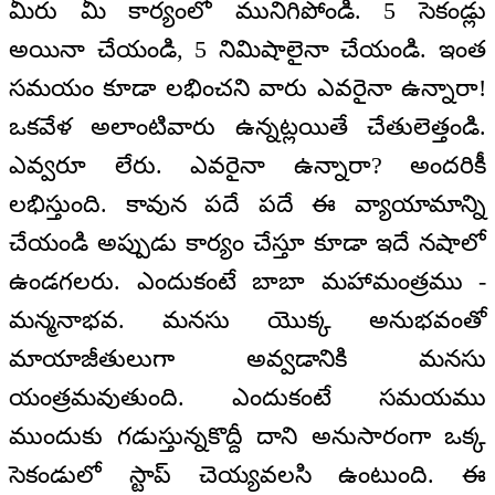
మీరు మీ కార్యంలో మునిగిపోండి. 5 సెకండ్లు
అయినా చేయండి, 5 నిమిషాలైనా చేయండి. ఇంత
సమయం కూడా లభించని వారు ఎవరైనా ఉన్నారా!
ఒకవేళ అలాంటివారు ఉన్నట్లయితే చేతులెత్తండి.
ఎవ్వరూ లేరు. ఎవరైనా ఉన్నారా? అందరికీ
లభిస్తుంది. కావున పదే పదే ఈ వ్యాయామాన్ని
చేయండి అప్పుడు కార్యం చేస్తూ కూడా ఇదే నషాలో
ఉండగలరు. ఎందుకంటే బాబా మహామంత్రము -
మన్మనాభవ. మనసు యొక్క అనుభవంతో
మాయాజీతులుగా అవ్వడానికి మనసు
యంత్రమవుతుంది. ఎందుకంటే సమయము
ముందుకు గడుస్తున్నకొద్దీ దాని అనుసారంగా ఒక్క
సెకండులో స్టాప్‌ చెయ్యవలసి ఉంటుంది. ఈ