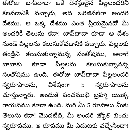
ఈరోజు బాప్‌దాదా ఒకే దేశస్థులైన పిల్లలందరినీ
కలవడానికి వచ్చారు, అది ఒరిజినల్‌గా అందరి
దేశము. ఆ ఒక్క దేశము ఎంత ప్రియమైనదో మీ
అందరికీ తెలుసు కదా! బాప్‌దాదా కూడా ఆ దేశం
నుండే పిల్లలను కలుసుకోవడానికి వచ్చారు. పిల్లలకు
తండ్రిని కలుసుకున్నామన్న సంతోషము, అలాగే
బాబాకు కూడా పిల్లలను కలుసుకున్నానన్న
సంతోషము ఉంది. ఈరోజు బాప్‌దాదా పిల్లలందరి
స్వరూపాలను, విశేషంగా 5 స్వరూపాలను
చూస్తున్నారు. అందుకే పంచముఖి బ్రహ్మా యొక్క
గాయనము కూడా ఉంది. మరి మీ 5 రూపాలు మీకు
తెలుసు కదా! మొదటిది, మీ అందరి జ్యోతి బిందు
స్వరూపము. ఆ రూపము మీ ఎదుటకు వచ్చేసిందా!