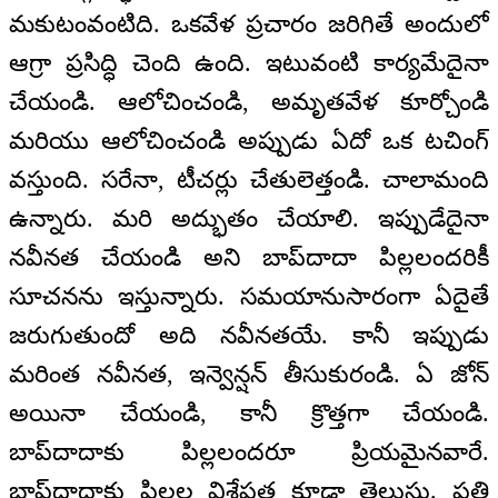
మకుటంవంటిది. ఒకవేళ ప్రచారం జరిగితే అందులో
ఆగ్రా ప్రసిద్ధి చెంది ఉంది. ఇటువంటి కార్యమేదైనా
చేయండి. ఆలోచించండి, అమృతవేళ కూర్చోండి
మరియు ఆలోచించండి అప్పుడు ఏదో ఒక టచింగ్‌
వస్తుంది. సరేనా, టీచర్లు చేతులెత్తండి. చాలామంది
ఉన్నారు. మరి అద్భుతం చేయాలి. ఇప్పుడేదైనా
నవీనత చేయండి అని బాప్‌దాదా పిల్లలందరికీ
సూచనను ఇస్తున్నారు. సమయానుసారంగా ఏదైతే
జరుగుతుందో అది నవీనతయే. కానీ ఇప్పుడు
మరింత నవీనత, ఇన్వెన్షన్‌ తీసుకురండి. ఏ జోన్‌
అయినా చేయండి, కానీ క్రొత్తగా చేయండి.
బాప్‌దాదాకు పిల్లలందరూ ప్రియమైనవారే.
బాప్‌దాదాకు పిల్లల విశేషత కూడా తెలుసు. ప్రతి