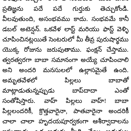
ప్రతిజ్ఞను పదే పదే గుర్తుకు తెచ్చుకోండి.
వీలవుతుంది, అసంభవము కాదు. సంభవమే కానీ
డబల్ అటెన్షన్‌. ఒకవేళ లాస్ట్‌ మరియు ఫాస్ట్‌ వెళ్ళి
చూపించినట్లయితే సెంటరులో మీ తీవ్ర పురుషార్థము
యొక్క రోజును జరుపుతాము. ఫంక్షన్‌ చేస్తాము.
త్వరత్వరగా బాబా సమానంగా అయ్యే చూపించాలి
అని అందరి మనసులలో ఉల్లాసమైతే ఉంది.
అమృతవేళలో పిల్లలు బాబాతో
మాట్లాడుతున్నప్పుడు బాప్‌దాదా ఎంతో
సంతోషిస్తారు. వాహ్‌ పిల్లలు వాహ్‌! బాబా
పిల్లలందరికీ, క్రొత్తవారైనా, పాతవారైనా అందరికీ
చాలా చాలా హృదయపూర్వకంగా ఆశీర్వాదాలను