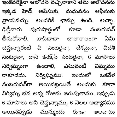
ఇంకెవరికైనా ఆలోచన వచ్చినాకానీ తమ ఆలోచనను
ఇక్కడ హెడ్‌ ఆఫీసుకు, మధువనం ఆఫీసుకు
వ్రాయవచ్చు. అందరికీ ఛాన్సు ఉంది. అచ్ఛా.
ఢిల్లీవారు పురుషార్థంలో కూడా నంబరువన్‌
తీసుకోవాలి. బాప్‌దాదా చాలాకాలంగా ఏమి
చెప్తున్నారంటే ఏ సెంటరైనా, దేశమైనా, విదేశీ
సెంటరైనా, దాని కనెక్,న్ సెంటరైనా, 6 మాసాలు
నిర్విఘ్నంగా ఉండాలి, ఎటువంటి విఘ్నము
రాకూడదు. నిర్విఘ్నము. ఇందులో ఒకవేళ
నంబరువన్‌గా అయినట్లయితే అందుకు కూడా
నిర్విఘ్న భవ అన్న రోజును జరుపుతాము. ఇప్పుడు
6 మాసాలు అని చెప్తున్నాము, 6 నెలల అభ్యాసము
అయినప్పుడు మున్ముందు కూడా అలవాటు