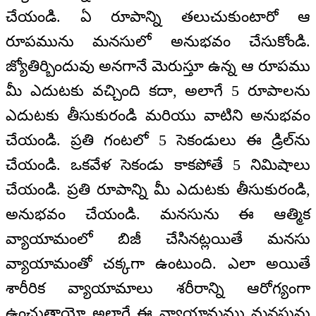
చేయండి. ఏ రూపాన్ని తలుచుకుంటారో ఆ
రూపమును మనసులో అనుభవం చేసుకోండి.
జ్యోతిర్బిందువు అనగానే మెరుస్తూ ఉన్న ఆ రూపము
మీ ఎదుటకు వచ్చింది కదా, అలాగే 5 రూపాలను
ఎదుటకు తీసుకురండి మరియు వాటిని అనుభవం
చేయండి. ప్రతి గంటలో 5 సెకండులు ఈ డ్రిల్‌ను
చేయండి. ఒకవేళ సెకండు కాకపోతే 5 నిమిషాలు
చేయండి. ప్రతి రూపాన్ని మీ ఎదుటకు తీసుకురండి,
అనుభవం చేయండి. మనసును ఈ ఆత్మిక
వ్యాయామంలో బిజీ చేసినట్లయితే మనసు
వ్యాయామంతో చక్కగా ఉంటుంది. ఎలా అయితే
శారీరిక వ్యాయామాలు శరీరాన్ని ఆరోగ్యంగా
ఉంచుతాయో అలాగే ఈ వ్యాయామము మనసును