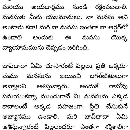
మరియు అయథార్థము నుండి రక్షింపబడాలి.
మనసుకు మీరు యజమానులు. నా మనసు అని
అంటారు కదా! మరి నా మనసు ఇంతగా నా ఆర్డర్‌లో
ఉండాలి అందుకు ఈ మనసు యొక్క
వ్యాయామమును చెప్పడం జరిగింది.
బాప్‌దాదా ఏమి చూసారంటే పిల్లలు ప్రతి ఒక్కరూ
మేము మనసును జయించి జగత్‌జీతులుగా
అవ్వాలని ఆశిస్తున్నారు. అందుకే రాబోవు
సమయంకన్నా ముందుగానే మీ మనసును ఎక్కడ
కావాలంటే అక్కడ సహజంగా స్థితి చేసుకునే
అభ్యాసము ఉండాలి. మరి బాప్‌దాదా ఏమి
ఆశిస్తున్నారంటే పిల్లలందరూ ఎంతగా శక్తిశాలిగా