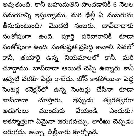
అవుతుంది. కానీ బహుమతిని పొందడానికి 6 నెలల
సమయాన్ని ఇస్తున్నాము. మరి ఢిల్లీ ఏ నంబరును
తీసుకుంటుంది? మొదటి నంబరు. బాప్‌దాదాకు
సంతోషంగా ఉంది. పూర్తి పరివారానికి కూడా
సంతోషంగా ఉంది. సంతుష్టత ప్రసిద్ధి కావాలి. సేవలో
కానీ, తయారై ఉన్న నియమాలలో కానీ. మరి
చూద్దాము. బాప్‌దాదా అయితే చెప్పి ఉన్నారు కానీ
ఇప్పటి వరకూ పేర్లు రాలేదు. జోన్‌ కాకపోయినా పెద్ద
సెంటర్ల కనెక్షన్‌లో ఉన్న సెంటర్లు చేసినా కూడా
బాప్‌దాదా చూస్తారు. ఇప్పుడు త్వరత్వరగా
అడుగులు ముందుకు వేయండి, ఎందుకు?
అకస్మాత్తుగా ఏమైనా జరుగవచ్చు. తారీఖు చెప్పడం
జరుగదు. అచ్ఛా, ఢిల్లీవారు కూర్చోండి.