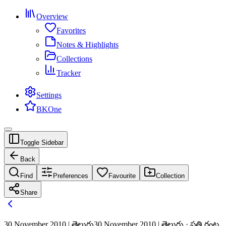
Overview
Favorites
Notes & Highlights
Collections
Tracker
Settings
BKOne
Toggle Sidebar
Back
Find
Preferences
Favourite
Collection
Share
30 November 2010 | తెలుగు
30 November 2010 | తెలుగు · ప్రతి గంట