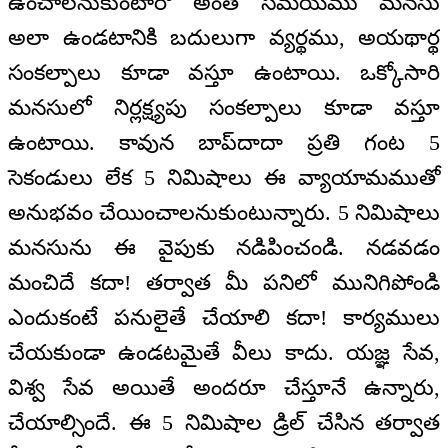
ఉంచాలనుకుంటారో అంత సమయము మనసు
అలా ఉండటానికి బదులుగా వ్యర్థము, అయథార్థ
సంకల్పాలు కూడా వస్తూ ఉంటాయి. ఒక్కోసారి
మనసులో నిర్లక్ష్యపు సంకల్పాలు కూడా వస్తూ
ఉంటాయి. కావున బాప్‌దాదా ప్రతి గంట 5
సెకండులు లేక 5 నిమిషాలు ఈ వ్యాయామముతో
అనుభవం చేయించాలనుకుంటున్నారు. 5 నిమిషాలు
మనసును ఈ వైపుకు నడిపించండి. నడవడం
మంచిదే కదా! తర్వాత మీ పనిలో మునిగిపోండి
ఎందుకంటే పనులైతే చేయాలి కదా! కార్యములు
చేయకుండా ఉండటమైతే వీలు కాదు. యజ్ఞ సేవ,
విశ్వ సేవ అయితే అందరూ చేస్తూనే ఉన్నారు,
చేయాల్సిందే. ఈ 5 నిమిషాల డ్రిల్‌ చేసిన తర్వాత