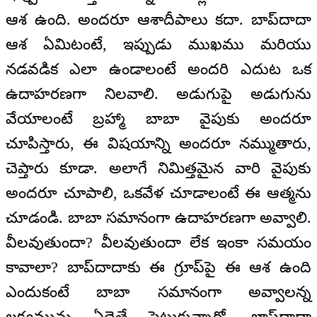
ఆశ ఉంది. అందరూ ఆశాదీపాలు కదా. బాప్‌దాదా
ఆశ ఏమిటంటే, ఇప్పుడు ముఖము మరియు
నడవడిక ఎలా ఉండాలంటే అందరి ఎదుట ఒక
ఉదాహరణగా నిలవాలి. అడుగుపై అడుగును
వేయాలంటే బ్రహ్మా బాబా వైపుకు అందరూ
చూపిస్తారు, ఈ విషయాన్ని అందరూ నమ్ముతారు,
చెప్తారు కూడా. అలాగే నిమిత్తమైన వారి వైపుకు
అందరూ చూపాలి, ఒకవేళ చూడాలంటే ఈ ఆత్మను
చూడండి. బాబా సమానంగా ఉదాహరణగా అవ్వాలి.
వీలవుతుందా? వీలవుతుందా లేక ఇంకా సమయం
కావాలా? బాప్‌దాదాకు ఈ గ్రూప్‌పై ఈ ఆశ ఉంది
ఎందుకంటే బాబా సమానంగా అవ్వాలన్న
లక్ష్యమును ఏదైతే పెట్టుకున్నారో, బాప్‌దాదా