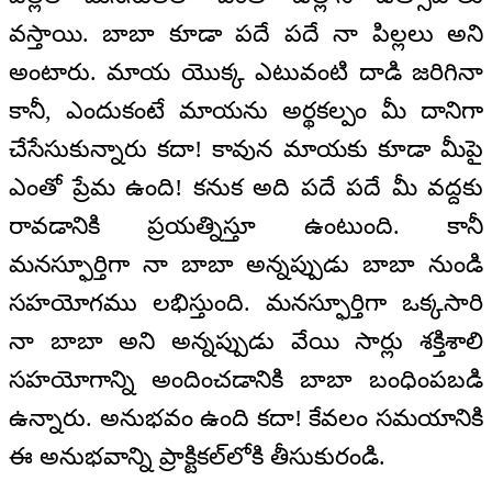
వస్తాయి. బాబా కూడా పదే పదే నా పిల్లలు అని
అంటారు. మాయ యొక్క ఎటువంటి దాడి జరిగినా
కానీ, ఎందుకంటే మాయను అర్థకల్పం మీ దానిగా
చేసేసుకున్నారు కదా! కావున మాయకు కూడా మీపై
ఎంతో ప్రేమ ఉంది! కనుక అది పదే పదే మీ వద్దకు
రావడానికి ప్రయత్నిస్తూ ఉంటుంది. కానీ
మనస్ఫూర్తిగా నా బాబా అన్నప్పుడు బాబా నుండి
సహయోగము లభిస్తుంది. మనస్ఫూర్తిగా ఒక్కసారి
నా బాబా అని అన్నప్పుడు వేయి సార్లు శక్తిశాలి
సహయోగాన్ని అందించడానికి బాబా బంధింపబడి
ఉన్నారు. అనుభవం ఉంది కదా! కేవలం సమయానికి
ఈ అనుభవాన్ని ప్రాక్టికల్‌లోకి తీసుకురండి.