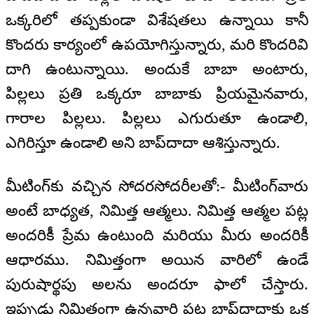
ఒక్కరిలో తప్పకుండా విశేషతలు ఉన్నాయి కానీ
కొందరు కార్యంలో ఉపయోగిస్తున్నారు, మరి కొందరివి
దాగి ఉంటున్నాయి. అందుకే బాబా అంటారు,
పిల్లలు ప్రతి ఒక్కరూ బాబాకు ప్రియమైనవారు,
గారాల పిల్లలు. పిల్లలు ఎగురుతూ ఉండాలి,
ఎగిరిస్తూ ఉండాలి అని బాప్‌దాదా ఆశిస్తున్నారు.
మీటింగ్‌కు వచ్చిన సోదరసోదరీలతో:- మీటింగ్‌వారు
అంటే బాధ్యత, నిమిత్త ఆత్మలు. నిమిత్త ఆత్మల పట్ల
అందరికీ ప్రేమ ఉంటుంది మరియు మీరు అందరికీ
ఆధారము. నిమిత్తంగా అయిన వారిలో ఉండే
పురుషార్థపు అలను అందరూ ఫాలో చేస్తారు.
ఇప్పుడు నిమిత్తంగా ఉన్నవారి పట్ల బాప్‌దాదాకు ఒక