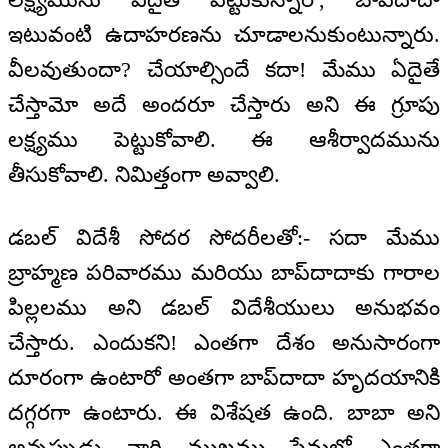
ఇటువంటి ఉదాహరణను చూడాలనుకుంటున్నారు.
వీలవుతుందా? చేయాల్సిందే కదా! మేము ఏదైతే
చేస్తామో అదే అందరూ చేస్తారు అని ఈ గ్రూపు
లక్ష్యము పెట్టుకోవాలి. ఈ ఆశీర్వాదమును
తీసుకోవాలి. నిమిత్తంగా అవ్వాలి.
డబల్ విదేశీ సోదర సోదరీలతో:- సదా మేము
బ్రాహ్మణ పరివారము మరియు బాప్‌దాదాకు గారాల
పిల్లలము అని డబల్ విదేశీయులు అనుభవం
చేస్తారు. ఎందుకని! ఎంతగా దేశం అనుసారంగా
దూరంగా ఉంటారో అంతగా బాప్‌దాదా హృదయానికి
దగ్గరగా ఉంటారు. ఈ విశేషత ఉంది. బాబా అని
అన్నప్పుడు వారి ముఖము ప్రేమలో ఎంతగా