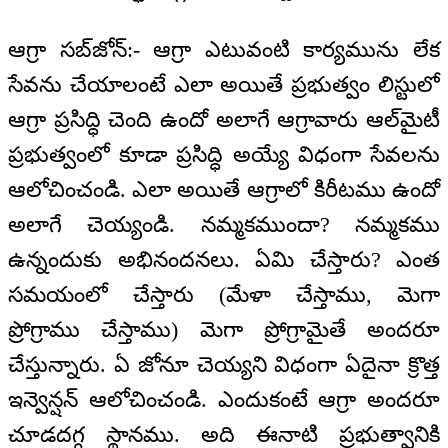
ఆగ్రా సబ్‌జోన్‌:- ఆగ్రా ఎటువంటి కార్యమును లేక
సేవను చేయాలంటే ఎలా అయితే ప్రభుత్వం లిస్టులో
ఆగ్రా ప్రసిద్ధి చెంది ఉందో అలాగే ఆగ్రావారు ఆల్‌మైటీ
ప్రభుత్వంలో కూడా ప్రసిద్ధి అయ్యే విధంగా సేవలను
ఆలోచించండి. ఎలా అయితే ఆగ్రాలో కిరీటము ఉందో
అలాగే చెయ్యండి. నమ్మకముందా? నమ్మకము
ఉన్నందుకు అభినందనలు. ఏమి చేస్తారు? ఎంత
సమయంలో చేస్తారు (మేళా చేస్తాము, మెగా
ప్రోగ్రాము చేస్తాము) మెగా ప్రోగ్రామైతే అందరూ
చేస్తున్నారు. ఏ జోనూ చెయ్యని విధంగా ఏదైనా క్రొత్త
ఇన్వెన్షన్‌ ఆలోచించండి. ఎందుకంటే ఆగ్రా అందరూ
చూడదగ్గ స్థానము. అది ఈనాటి ప్రభుత్వానికి