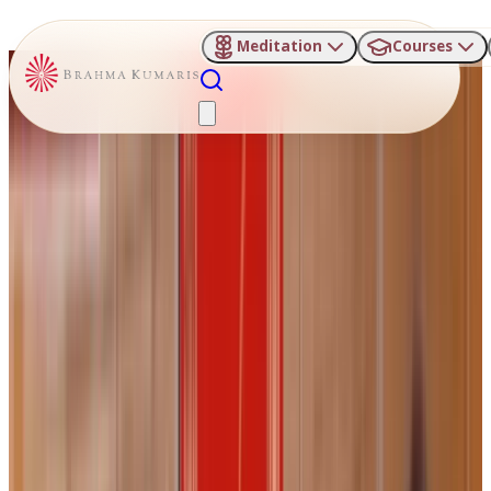
Meditation
Courses