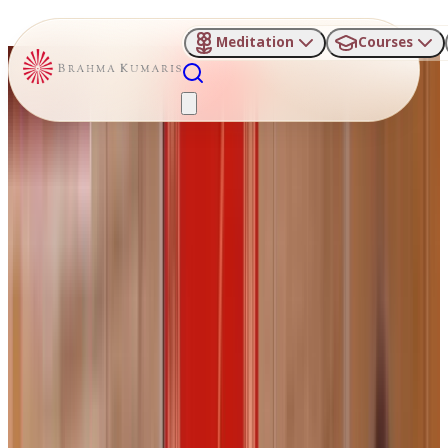
Meditation
Courses