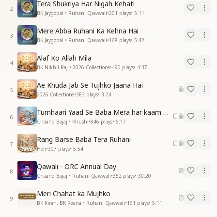
Tera Shukriya Har Nigah Kehati
sweetness of God’s companionship.
2
BK Jaygopal • Ruhani Qawwali
•
201
plays
•
5:11
Mere Abba Ruhani Ka Kehna Hai
3
BK Jaygopal • Ruhani Qawwali
•
168
plays
•
5:42
Alaf Ko Allah Mila
4
BK Nikhil Raj • 2026 Collections
•
490
plays
•
4:37
Ae Khuda Jab Se Tujhko Jaana Hai
5
2026 Collections
•
383
plays
•
3:24
Tumhaari Yaad Se Baba Mera har kaam Hota Hai
6
Chaand Bajaj • Khushi
•
846
plays
•
6:17
Rang Barse Baba Tera Ruhani
7
Holi
•
307
plays
•
5:54
Qawali - ORC Annual Day
8
Chaand Bajaj • Ruhani Qawwali
•
352
plays
•
30:20
Meri Chahat ka Mujhko
9
BK Kiran, BK Reena • Ruhani Qawwali
•
161
plays
•
5:11