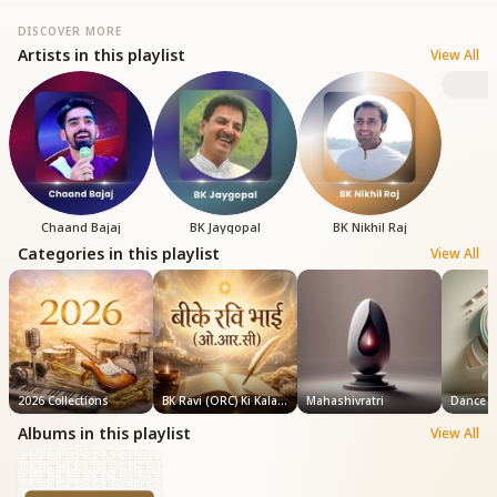
DISCOVER MORE
Artists in this playlist
View All
B
Chaand Bajaj
BK Jaygopal
BK Nikhil Raj
Categories in this playlist
View All
2026 Collections
BK Ravi (ORC) Ki Kalam Se..
Mahashivratri
Dance
Albums in this playlist
View All