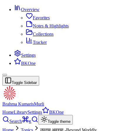
Overview
Favorites
Notes & Highlights
Collections
Tracker
Settings
BKOne
Toggle Sidebar
Brahma Kumaris
Murli
Home
Library
Settings
BKOne
Search
K
Toggle theme
Home
Topics
उपराम अवस्या -Beyond Worldly