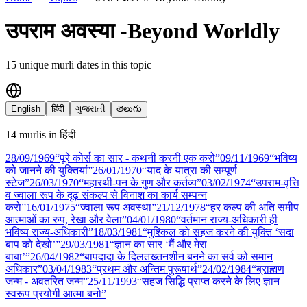
उपराम अवस्या -Beyond Worldly
15
unique murli date
s
in this topic
English
हिंदी
ગુજરાતી
తెలుగు
14
murli
s
in
हिंदी
28/09
/
1969
“पूरे कोर्स का सार - कथनी करनी एक करो”
09/11
/
1969
“भविष्य
को जानने की युक्तियां”
26/01
/
1970
“याद के यात्रा की सम्पूर्ण
स्टेज”
26/03
/
1970
“महारथी-पन के गुण और कर्तव्य”
03/02
/
1974
“उपराम-वृत्ति
व ज्वाला रूप के दृढ़ संकल्प से विनाश का कार्य सम्पन्न
करो”
16/01
/
1975
“ज्वाला रूप अवस्था”
21/12
/
1978
“हर कल्प की अति समीप
आत्माओं का रुप, रेखा और वेला”
04/01
/
1980
“वर्तमान राज्य-अधिकारी ही
भविष्य राज्य-अधिकारी”
18/03
/
1981
“मुश्किल को सहज करने की युक्ति ‘सदा
बाप को देखो’”
29/03
/
1981
“ज्ञान का सार ‘मैं और मेरा
बाबा’”
26/04
/
1982
“बापदादा के दिलतख्तनशीन बनने का सर्व को समान
अधिकार”
03/04
/
1983
“प्रथम और अन्तिम पुरूषार्थ”
24/02
/
1984
“ब्राह्मण
जन्म - अवतरित जन्म”
25/11
/
1993
“सहज सिद्धि प्राप्त करने के लिए ज्ञान
स्वरूप प्रयोगी आत्मा बनो”