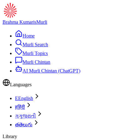
Brahma Kumaris
Murli
Home
Murli Search
Murli Topics
Murli Chintan
AI Murli Chintan (ChatGPT)
Languages
E
English
ह
हिंदी
ગ
ગુજરાતી
త
తెలుగు
Library