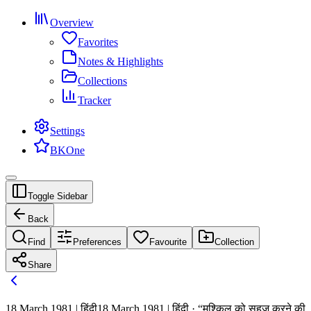
Overview
Favorites
Notes & Highlights
Collections
Tracker
Settings
BKOne
Toggle Sidebar
Back
Find
Preferences
Favourite
Collection
Share
18 March 1981 | हिंदी
18 March 1981 | हिंदी · “मुश्किल को सहज करने की