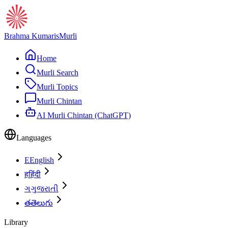
Brahma Kumaris
Murli
Home
Murli Search
Murli Topics
Murli Chintan
AI Murli Chintan (ChatGPT)
Languages
E
English
ह
हिंदी
ગ
ગુજરાતી
త
తెలుగు
Library