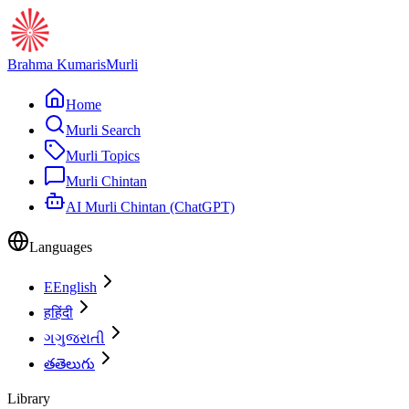
Brahma Kumaris
Murli
Home
Murli Search
Murli Topics
Murli Chintan
AI Murli Chintan (ChatGPT)
Languages
E
English
ह
हिंदी
ગ
ગુજરાતી
త
తెలుగు
Library