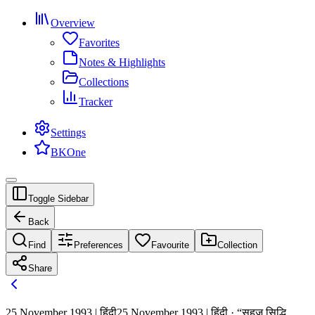
Overview
Favorites
Notes & Highlights
Collections
Tracker
Settings
BKOne
Toggle Sidebar
Back
Find
Preferences
Favourite
Collection
Share
25 November 1993 | हिंदी
25 November 1993 | हिंदी · “सहज सिद्धि