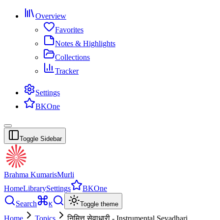
Overview
Favorites
Notes & Highlights
Collections
Tracker
Settings
BKOne
Toggle Sidebar
Brahma Kumaris
Murli
Home
Library
Settings
BKOne
Search
K
Toggle theme
Home
Topics
निमित्त सेवाधारी - Instrumental Sevadhari