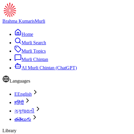
Brahma Kumaris
Murli
Home
Murli Search
Murli Topics
Murli Chintan
AI Murli Chintan (ChatGPT)
Languages
E
English
ह
हिंदी
ગ
ગુજરાતી
త
తెలుగు
Library