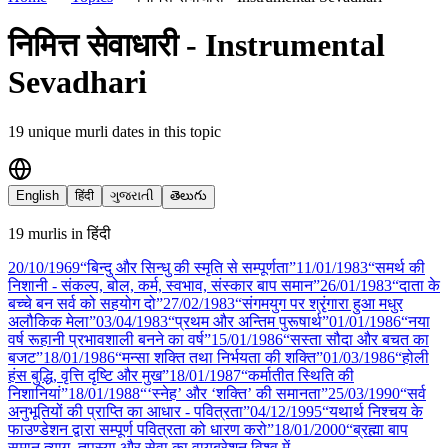
निमित्त सेवाधारी - Instrumental
Sevadhari
19
unique murli date
s
in this topic
English
हिंदी
ગુજરાતી
తెలుగు
19
murli
s
in
हिंदी
20/10
/
1969
“बिन्दु और सिन्धु की स्मृति से सम्पूर्णता”
11/01
/
1983
“समर्थ की
निशानी - संकल्प, बोल, कर्म, स्वभाव, संस्कार बाप समान”
26/01
/
1983
“दाता के
बच्चे बन सर्व को सहयोग दो”
27/02
/
1983
“संगमयुग पर श्रृंगारा हुआ मधुर
अलौकिक मेला”
03/04
/
1983
“प्रथम और अन्तिम पुरूषार्थ”
01/01
/
1986
“नया
वर्ष रूहानी प्रभावशाली बनने का वर्ष”
15/01
/
1986
“सस्ता सौदा और बचत का
बजट”
18/01
/
1986
“मन्सा शक्ति तथा निर्भयता की शक्ति”
01/03
/
1986
“होली
हंस बुद्धि, वृत्ति दृष्टि और मुख”
18/01
/
1987
“कर्मातीत स्थिति की
निशानियां”
18/01
/
1988
“‘स्नेह’ और ‘शक्ति’ की समानता”
25/03
/
1990
“सर्व
अनुभूतियों की प्राप्ति का आधार - पवित्रता”
04/12
/
1995
“यथार्थ निश्चय के
फाउण्डेशन द्वारा सम्पूर्ण पवित्रता को धारण करो”
18/01
/
2000
“ब्रह्मा बाप
समान त्याग, तपस्या और सेवा का वायब्रेशन विश्व में