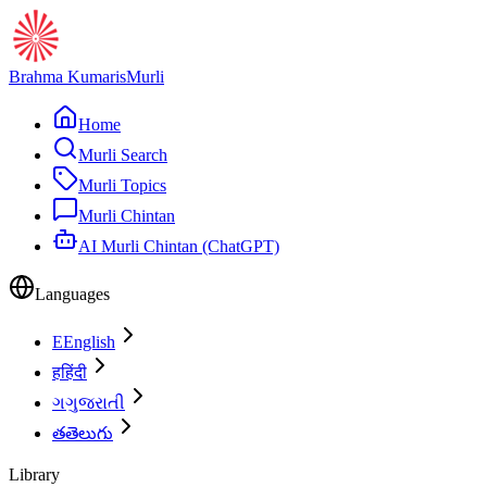
Brahma Kumaris
Murli
Home
Murli Search
Murli Topics
Murli Chintan
AI Murli Chintan (ChatGPT)
Languages
E
English
ह
हिंदी
ગ
ગુજરાતી
త
తెలుగు
Library