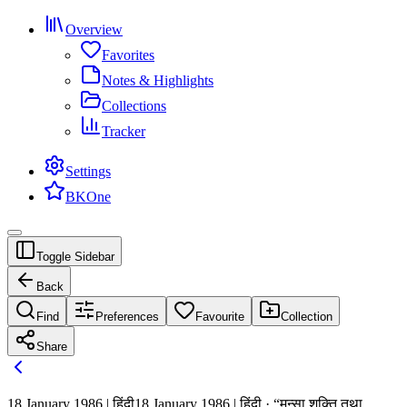
Overview
Favorites
Notes & Highlights
Collections
Tracker
Settings
BKOne
Toggle Sidebar
Back
Find
Preferences
Favourite
Collection
Share
18 January 1986 | हिंदी
18 January 1986 | हिंदी · “मन्सा शक्ति तथा