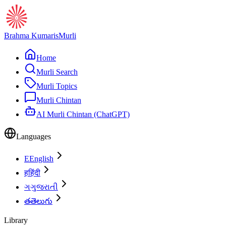
Brahma Kumaris
Murli
Home
Murli Search
Murli Topics
Murli Chintan
AI Murli Chintan (ChatGPT)
Languages
E
English
ह
हिंदी
ગ
ગુજરાતી
త
తెలుగు
Library