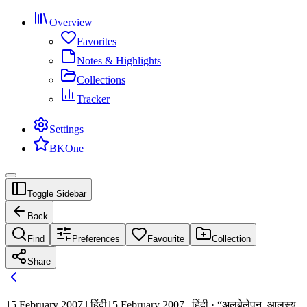
Overview
Favorites
Notes & Highlights
Collections
Tracker
Settings
BKOne
Toggle Sidebar
Back
Find
Preferences
Favourite
Collection
Share
15 February 2007 | हिंदी
15 February 2007 | हिंदी · “अलबेलेपन, आलस्य