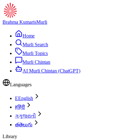
Brahma Kumaris
Murli
Home
Murli Search
Murli Topics
Murli Chintan
AI Murli Chintan (ChatGPT)
Languages
E
English
ह
हिंदी
ગ
ગુજરાતી
త
తెలుగు
Library