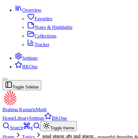
Overview
Favorites
Notes & Highlights
Collections
Tracker
Settings
BKOne
Toggle Sidebar
Brahma Kumaris
Murli
Home
Library
Settings
BKOne
Search
K
Toggle theme
Home
Topics
समर्थ संकल्प और व्यर्थ संकल्प - powerful thoughts 