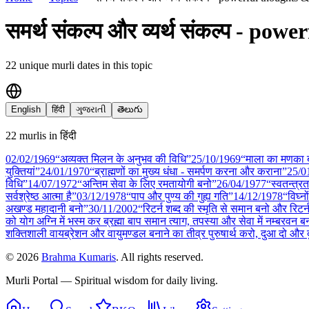
समर्थ संकल्प और व्यर्थ संकल्प - po
22
unique murli date
s
in this topic
English
हिंदी
ગુજરાતી
తెలుగు
22
murli
s
in
हिंदी
02/02
/
1969
“अव्यक्त मिलन के अनुभव की विधि”
25/10
/
1969
“माला का मणका ब
युक्तियां”
24/01
/
1970
“ब्राह्मणों का मुख्य धंधा - समर्पण करना और कराना”
25/0
विधि”
14/07
/
1972
“अन्तिम सेवा के लिए रमतायोगी बनो”
26/04
/
1977
“स्वतन्‍त्र
सर्वश्रेष्ठ आत्मा है”
03/12
/
1978
“पाप और पुण्य की गुह्य गति”
14/12
/
1978
“विघ्न
अखण्ड महादानी बनो”
30/11
/
2002
“रिटर्न शब्द की स्मृति से समान बनो और रिटर्न-
को योग अग्नि में भस्म कर ब्रह्मा बाप समान त्याग, तपस्या और सेवा में नम्बरवन बन
शक्तिशाली वायब्रेशन और वायुमण्डल बनाने का तीव्र पुरुषार्थ करो, दुआ दो और
©
2026
Brahma Kumaris
. All rights reserved.
Murli Portal — Spiritual wisdom for daily living.