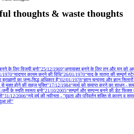
werful thoughts & waste thoughts
नने के लिए विजयी बनो”
25/12
/
1969
“अनासक्त बनने के लिए तन और मन को अ
1
/
1970
“यादगार कायम करने की विधि”
26/01
/
1970
“याद के यात्रा की सम्पूर्ण स्ट
ता ब्राह्मणों का जन्म-सिद्ध अधिकार है”
02/01
/
1978
“ज्ञान चन्द्रमा और ज्ञान सितार
ों से मुक्त होने की सहज युक्ति”
17/12
/
1984
“व्यर्थ को समाप्त करने का साधन - समर
जर्नी के स्मृति स्वरूप बनो''
21/10
/
2005
“सम्पूर्ण और सम्पन्न बनने की डेट फिक
ो''
31/12
/
2006
“नये वर्ष की नवीनता - ''दृढ़ता और परिवर्तन शक्ति से कारण व सम
 दुआ लो”