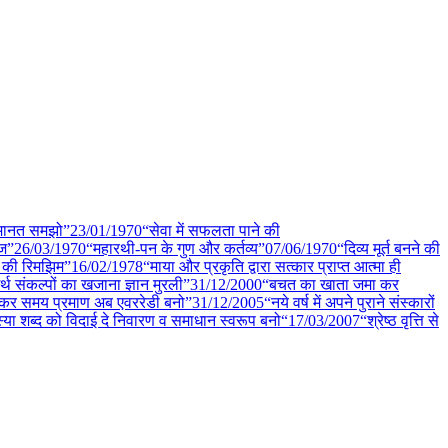
मानत समझो”
23/01
/
1970
“सेवा में सफलता पाने की
ेज”
26/03
/
1970
“महारथी-पन के गुण और कर्तव्य”
07/06
/
1970
“दिव्य मूर्त बनने की
ों की रिमझिम”
16/02
/
1978
“माया और प्रकृति द्वारा सत्कार प्राप्त आत्मा ही
्थ संकल्पों का खजाना ज्ञान मुरली”
31/12
/
2000
“बचत का खाता जमा कर
्स कर समय प्रमाण अब एवररेडी बनो”
31/12
/
2005
“नये वर्ष में अपने पुराने संस्कारों
स्या शब्द को विदाई दे निवारण व समाधान स्वरूप बनो“
17/03
/
2007
“श्रेष्ठ वृत्ति से