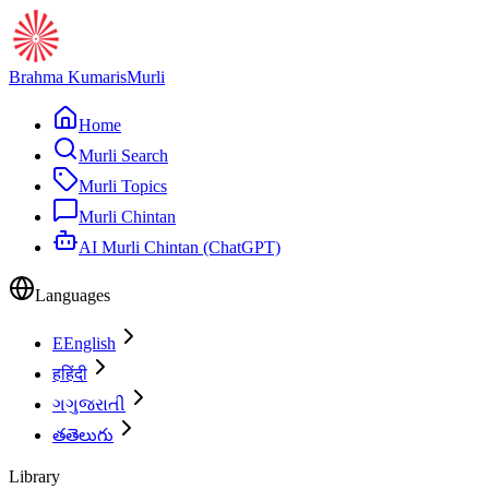
Brahma Kumaris
Murli
Home
Murli Search
Murli Topics
Murli Chintan
AI Murli Chintan (ChatGPT)
Languages
E
English
ह
हिंदी
ગ
ગુજરાતી
త
తెలుగు
Library