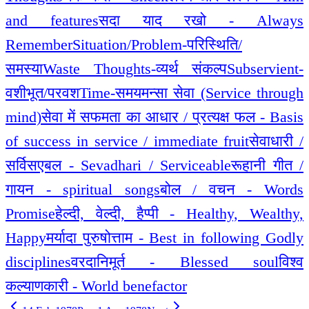
and features
सदा याद रखो - Always
Remember
Situation/Problem-परिस्थिति/
समस्या
Waste Thoughts-व्यर्थ संकल्प
Subservient-
वशीभूत/परवश
Time-समय
मन्सा सेवा (Service through
mind)
सेवा में सफमता का आधार / प्रत्यक्ष फल - Basis
of success in service / immediate fruit
सेवाधारी /
सर्विसएबल - Sevadhari / Serviceable
रूहानी गीत /
गायन - spiritual songs
बोल / वचन - Words
Promise
हेल्दी, वेल्दी, हैप्पी - Healthy, Wealthy,
Happy
मर्यादा पुरुषोत्ताम - Best in following Godly
disciplines
वरदानिमूर्त - Blessed soul
विश्व
कल्याणकारी - World benefactor