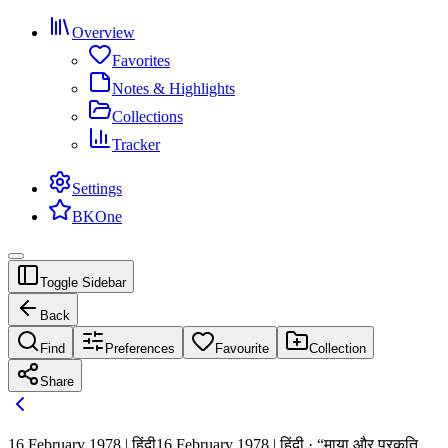
Overview
Favorites
Notes & Highlights
Collections
Tracker
Settings
BKOne
Toggle Sidebar
Back
Find
Preferences
Favourite
Collection
Share
16 February 1978 | हिंदी
16 February 1978 | हिंदी · “माया और प्रकृति