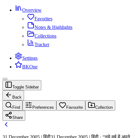
Overview
Favorites
Notes & Highlights
Collections
Tracker
Settings
BKOne
Toggle Sidebar
Back
Find
Preferences
Favourite
Collection
Share
31 December 2005 | हिंदी
31 December 2005 | हिंदी · “नये वर्ष में अपने