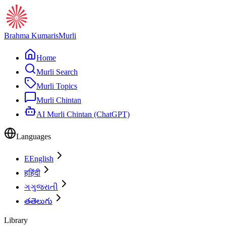
Brahma Kumaris
Murli
Home
Murli Search
Murli Topics
Murli Chintan
AI Murli Chintan (ChatGPT)
Languages
E
English
ह
हिंदी
ગ
ગુજરાતી
త
తెలుగు
Library