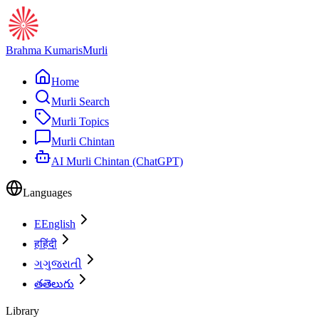
Brahma Kumaris
Murli
Home
Murli Search
Murli Topics
Murli Chintan
AI Murli Chintan (ChatGPT)
Languages
E
English
ह
हिंदी
ગ
ગુજરાતી
త
తెలుగు
Library