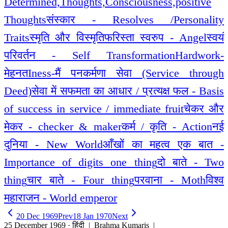
Determined,Thoughts,Consciousness,positive
Thoughts
संस्कार - Resolves /Personality
Traits
स्मृति और विस्मृति
फरिस्ता स्वरुप - Angel
स्वयं
परिवर्तन - Self Transformation
Hardwork-
मेहनत
Iness-मैं पन
कर्मणा सेवा (Service through
Deed)
सेवा में सफमता का आधार / प्रत्यक्ष फल - Basis
of success in service / immediate fruit
चेकर और
मेकर - checker & maker
कर्म / कृति - Action
नई
दुनिया - New World
आँखों का महत्व एक बात -
Importance of digits one thing
दो बाते - Two
thing
चार बाते - Four thing
परवाना - Moth
विश्व
महाराजन - World emperor
20 Dec 1969
Prev
18 Jan 1970
Next
25 December 1969 · हिंदी
| Brahma Kumaris |