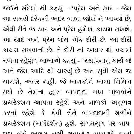
જઈને સંદેશી થી કહ્યું - “પ્રેમ અને યાદ - જેમ
આ સમયે દરેકની અંદર બાબા જોઈ ને આવ્યાં છે,
એવી રીતે જ યાદ અને પ્રેમ હંમેશા કાયમ રાખશે.
આ યાદ અને પ્રેમ જેમ એક દોરી છે. આ દોરી
કાયમ રાખવાની છે. તે દોરી નાં આધાર થી વચમાં
મળતા રહેશું”. બાબાએ કહ્યું - “સ્થાપનાનું કાર્ય જે
અને જેમ આદિ થી ચાલ્યું છે અંત સુધી એમ જ
ચાલશે, અંતર નહીં. જે બાળકોને બાબા નિમિત્ત
રાખે છે તેમનાં દ્વારા બાપદાદા બધાં બાળકોને
ડાયરેક્શન આપતા રહેશે અને બાળકો અનુભવ
કરતાં રહેશે કે કેવી રીતે બાપદાદાની મળીને
ડાયરેક્શન (માર્ગદર્શન) હશે. સંગમયુગ પર બાપ-
દાદા બંને અલગ નથી થવાનાં.” બાબાએ કહ્યું