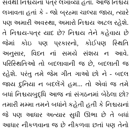
સર્વથી નિશ્ચયનાં પત્ર લખાવ્યાં હતાં. આજ નિશ્ચય
લખાવતા હતાં કે - જો બ્રહ્મા ચાલ્યા જાય, ત્યારે
પણ અમારી અવસ્થા, અમારો નિશ્ચય અટલ રહેશે.
તે નિશ્ચય-પત્ર યાદ છે? નિશ્ચય તેને કહેવાય છે
જેમાં કોઇ પણ પ્રકારનો, કોઈપણ સ્થિતિ
અનુસાર, વિધ્ન નાં સમયે સંશય ન આવે.
પરિસ્થિતિઓ તો બદલાવાની જ છે, બદલાતી જ
રહેશે. પરંતુ તમે જેમ ગીત ગાઓ છો ને - બદલ
જાય દુનિયા ન બદલેંગે હમ... તો એવાં જ તમે
બધાં નિશ્ચયબુદ્ધિ આજ નાં સંગઠનમાં બેઠેલા છો?
તમારી મમ્મા તમને બધાંને કહેતી હતી કે નિશ્ચયનાં
જે પણ આધાર અત્યાર સુધી ઊભા છે તે બધાં
આધાર નીકળવાના જ છે નીકળવા છતાં પણ તેનો