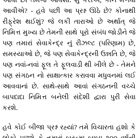
આવીએ? - હવે પછી આ પ્રશ્ન ઊઠે છે? કોનાથી
રીફ્રેશ થઈશું? જે લકી તારાઓ છે અર્થાત્ જે
નિમિત્ત મુખ્ય છે તેમની સાથે પૂરો સંબંધ જોડીને જે
પણ તમારાં સેવાકેન્દ્ર નું રીઝલ્ટ (પરિણામ) છે,
સમસ્યાઓ છે, જે પણ સેવાકેન્દ્રની ઉન્નતિ છે, જે
પણ નવાં-નવાં ફૂલ તે ફૂલવાડી થી ખીલે છે - તેમને
પણ સંગઠન નો સાક્ષાત્કાર કરાવવા મધુવનમાં લઈ
આવવાનાં છે. સાથે-સાથે આવાં સંગઠનની વચ્ચે
બાપદાદા નિમિત્ત બનેલી સંદેશી દ્વારા પુરી સેવા
કરશે.
હવે કોઈ બીજા પ્રશ્ન રહ્યાં? તમે વિચારતા હશો કે
લોકો પૂછશે કે તમારાં બ્રહ્મા બાબા ૧૦૦ વર્ષની