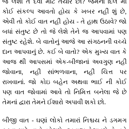
જે લેશો તે દેવા માટે તૈયાર છો? જેમનાં દિલ માં
કોઈ સંકલ્પ આવતો હોય કે ખબર નહીં શું છે,
એવી તો કોઈ વાત નહીં હોય - તે હાથ ઉઠાવે? જો
બધાં સંતુષ્ટ છે તો જે લેશે તેને જ આપવામાં પણ
સંતુષ્ટ રહેશે. બે વાતોનું આજે આ સંગઠનની વચ્ચે
દાન આપવાનું છે. કઈ બે વાતો? એક મુખ્ય વાત કે
આજ થી આપસમાં એક-બીજાનાં અવગુણ નહીં
જોવાના, નહીં સાંભળવાના, નહીં ચિત્ત પર
રાખવાનાં. જો કોઇ બહેન અથવા ભાઈ ની કોઈ
પણ વાત જોવામાં આવે તો નિમિત્ત બનેલા જે છે
તેમનાં દ્વારા તેમને ઈશારો અપાવી શકો છો.
બીજી વાત - ઘણાં લોકો તમારાં નિશ્ચય ને ડગમગ