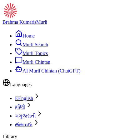
Brahma Kumaris
Murli
Home
Murli Search
Murli Topics
Murli Chintan
AI Murli Chintan (ChatGPT)
Languages
E
English
ह
हिंदी
ગ
ગુજરાતી
త
తెలుగు
Library