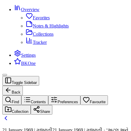
Overview
Favorites
Notes & Highlights
Collections
Tracker
Settings
BKOne
Toggle Sidebar
Back
Find
Contents
Preferences
Favourite
Collection
Share
21 January 1969 | ગુજરાતી
21 January 1969 | ગુજરાતી · ‘અટલ અને