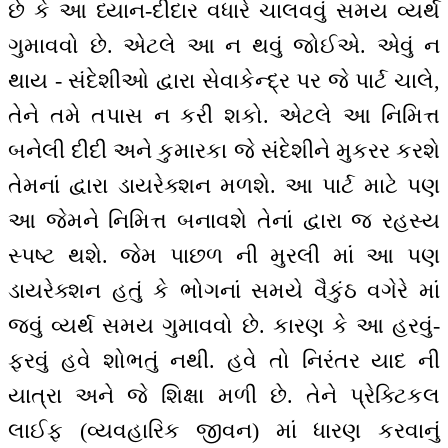
છે કે આ ધ્યાન-દીદાર વધારે ચાલવવું સમય વ્યર્થ
ગુમાવવો છે. એટલે આ ન થવું જોઈએ. એવું ન
થાય - સંદેશીઓ દ્વારા સેવાકેન્દ્ર પર જે પાર્ટ ચાલે,
તેને તમે તપાસ ન કરી શકો. એટલે આ નિમિત્ત
બનેલી દીદી અને કુમારકા જે સંદેશીને મુકરર કરશે
તેમનાં દ્વારા ડાયરેક્શન મળશે. આ પાર્ટ માટે પણ
આ જેમને નિમિત્ત બનાવશે તેનાં દ્વારા જ રહસ્ય
સ્પષ્ટ થશે. જેમ પાછળ ની મુરલી માં આ પણ
ડાયરેક્શન હતું કે ભોગનાં સમયે વૈકુંઠ વગેરે માં
જવું વ્યર્થ સમય ગુમાવવો છે. કારણ કે આ હરવું-
ફરવું હવે શોભતું નથી. હવે તો નિરંતર યાદ ની
યાત્રા અને જે શિક્ષા મળી છે. તેને પ્રેક્ટિકલ
લાઈફ (વ્યવહારિક જીવન) માં ધારણ કરવાનું