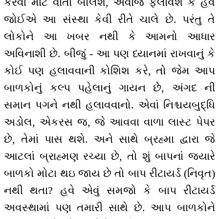
કરવા માટે વાતો બોલશે, અવાજ ફેલાવશે કે હવે
જોઈએ આ સંસ્થા કેવી રીતે ચાલે છે. પરંતુ તે
લોકોને આ ખબર નથી કે આમનો આધાર
અવિનાશી છે. બીજું - આ પણ ધ્યાનમાં રાખવાનું કે
કોઈ પણ હલાવવાની કોશિશ કરે, તો જેમ આપ
બાળકોનું કલ્પ પહેલાનું ગાયન છે, અંગદ ની
સમાન પગને નથી હલાવવાનો. એવાં નિશ્ચયબુદ્ધિ
અડોલ, એકરસ જ, જે આવવા વાળા લાસ્ટ પેપર
છે, તેમાં પાસ થશે. અને સાથે બ્રહ્મા દ્વારા જે
આટલાં બ્રાહ્મણ રચ્યા છે, તો શું બાપનાં જ્યારે
બાળકો મોટા થઇ જાય છે તો બાપ રીટાયર્ડ (નિવૃત)
નથી થતા? હવે એવું સમજો કે બાપ રીટાયર્ડ
અવસ્થામાં પણ તમારી સાથે છે. આપ બાળકોને