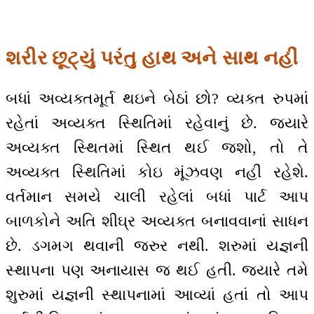
શરીર છૂટ્યું પરંતુ હાથ અને સાથ નહીં
બધાં અવ્યક્તમૂર્ત થઇને બેઠાં છો? વ્યક્ત રુપમાં
રહેતાં અવ્યક્ત સ્થિતિમાં રહેવાનું છે. જયારે
અવ્યક્ત સ્થિતમાં સ્થિત થઈ જશો, તો તે
અવ્યક્ત સ્થિતિમાં કોઇ મૂંઝવણ નહીં રહેશે.
વર્તમાન સમયે ચાલી રહેલાં બધાં પાર્ટ આપ
બાળકોને અતિ શીઘ્ર અવ્યક્ત બનાવવાનાં સાધન
છે. ડગમગ થવાની જરુર નથી. શરુમાં યજ્ઞની
સ્થાપના પણ અનાયાસ જ થઈ હતી. જયારે તમે
શુરુમાં યજ્ઞની સ્થાપનામાં આવ્યાં હતાં તો આપ