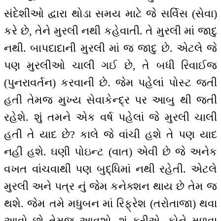
સંદેશીઓ દ્વારા થોડા સમય માટે જે સર્વિસ (સેવા)
કરે છે, તેને મુરલી નથી કહેવાતી. તે મુરલી માં જાદુ
નથી. બાપદાદાની મુરલી માં જ જાદુ છે. એટલે જે
પણ મુરલીઓ ચાલી ગઈ છે, તે બધી રિવાઈજ
(પુનરાવર્તન) કરવાની છે. જેમ પહેલાં પોસ્ટ જતી
હતી તેમજ મુખ્ય સેવાકેન્દ્ર પર આબુ થી જતી
રહેશે. શું તમને એક વર્ષ પહેલાં જે મુરલી ચાલી
હતી તે યાદ છે? કાલે જે વાંચી હશે તે પણ યાદ
નહીં હશે. ઘણી પોઇન્ટ (વાત) એવી છે જે અનેક
વખત વાંચવાથી પણ બુદ્ધિમાં નથી રહેતી. એટલે
મુરલી અને પત્ર નું જેમ કનેક્શન થાય છે તેમ જ
થશે. જેમ તમે મધુબન માં રિફ્રેશ (તરોતાજા) થવા
આવો છો તેમજ આવશો. શું કરીએ, કોને મળવા