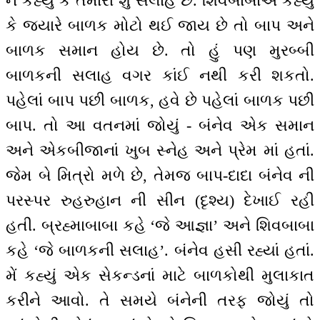
ને કહ્યું કે તમારી શું સલાહ છે. શિવબાબાએ કહ્યું
કે જ્યારે બાળક મોટો થઈ જાય છે તો બાપ અને
બાળક સમાન હોય છે. તો હું પણ મુરબ્બી
બાળકની સલાહ વગર કાંઈ નથી કરી શકતો.
પહેલાં બાપ પછી બાળક, હવે છે પહેલાં બાળક પછી
બાપ. તો આ વતનમાં જોયું - બંનેવ એક સમાન
અને એકબીજાનાં ખુબ સ્નેહ અને પ્રેમ માં હતાં.
જેમ બે મિત્રો મળે છે, તેમજ બાપ-દાદા બંનેવ ની
પરસ્પર રુહરુહાન ની સીન (દૃશ્ય) દેખાઈ રહી
હતી. બ્રહ્માબાબા કહે ‘જે આજ્ઞા’ અને શિવબાબા
કહે ‘જે બાળકની સલાહ’. બંનેવ હસી રહ્યાં હતાં.
મેં કહ્યું એક સેકન્ડનાં માટે બાળકોથી મુલાકાત
કરીને આવો. તે સમયે બંનેની તરફ જોયું તો