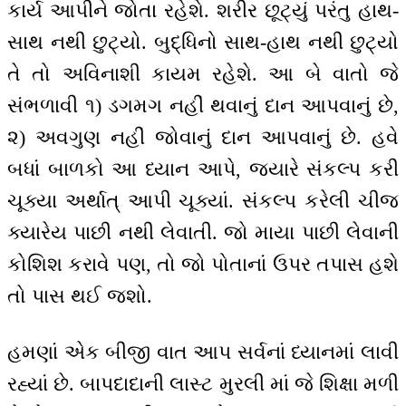
કાર્ય આપીને જોતા રહેશે. શરીર છૂટ્યું પરંતુ હાથ-
સાથ નથી છુટ્યો. બુદ્ધિનો સાથ-હાથ નથી છુટ્યો
તે તો અવિનાશી કાયમ રહેશે. આ બે વાતો જે
સંભળાવી ૧) ડગમગ નહીં થવાનું દાન આપવાનું છે,
૨) અવગુણ નહીં જોવાનું દાન આપવાનું છે. હવે
બધાં બાળકો આ ધ્યાન આપે, જ્યારે સંકલ્પ કરી
ચૂક્યા અર્થાત્ આપી ચૂક્યાં. સંકલ્પ કરેલી ચીજ
ક્યારેય પાછી નથી લેવાતી. જો માયા પાછી લેવાની
કોશિશ કરાવે પણ, તો જો પોતાનાં ઉપર તપાસ હશે
તો પાસ થઈ જશો.
હમણાં એક બીજી વાત આપ સર્વનાં ધ્યાનમાં લાવી
રહ્યાં છે. બાપદાદાની લાસ્ટ મુરલી માં જે શિક્ષા મળી