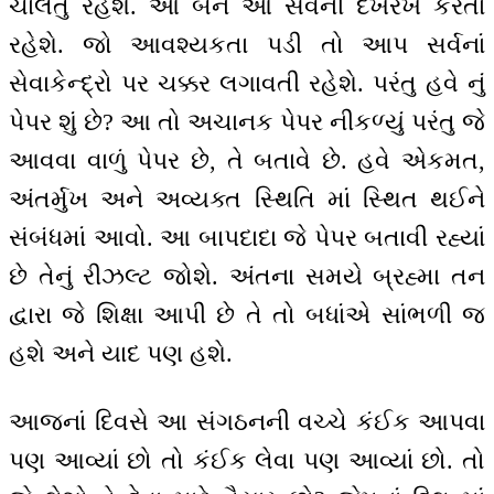
ચાલતું રહેશે. આ બંને આ સર્વની દેખરેખ કરતાં
રહેશે. જો આવશ્યકતા પડી તો આપ સર્વનાં
સેવાકેન્દ્રો પર ચક્કર લગાવતી રહેશે. પરંતુ હવે નું
પેપર શું છે? આ તો અચાનક પેપર નીકળ્યું પરંતુ જે
આવવા વાળું પેપર છે, તે બતાવે છે. હવે એકમત,
અંતર્મુખ અને અવ્યક્ત સ્થિતિ માં સ્થિત થઈને
સંબંધમાં આવો. આ બાપદાદા જે પેપર બતાવી રહ્યાં
છે તેનું રીઝલ્ટ જોશે. અંતના સમયે બ્રહ્મા તન
દ્વારા જે શિક્ષા આપી છે તે તો બધાંએ સાંભળી જ
હશે અને યાદ પણ હશે.
આજનાં દિવસે આ સંગઠનની વચ્ચે કંઈક આપવા
પણ આવ્યાં છો તો કંઈક લેવા પણ આવ્યાં છો. તો