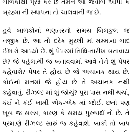
બાળકોથી પ્રશ્ન કરે છે તેમને આ જવાબ આપો કે
બ્રહ્મા ની સ્થાપના તો ચાલવાની જ છે.
હવે બાળકોનાં ભણતરનો સમય બિલકુલ જ
નજીક છે. આ તો દરેક મુરલી માં મમ્માનાં બાદ
ઈશારો આપ્યો છે. શું પેપરમાં તિથિ-તારીખ બતાવાય
છે? જે પહેલાથી જ બતાવવામાં આવે તેને શું પેપર
કહેવાશે? પેપર તે હોય છે જે અચાનક થાય છે.
કોઈનાં મનમાં જે હોય છે તે અચાનક નથી
કહેવાતું. રીઝલ્ટ માં શું જોયું? પુરા પાસ નથી થયાં,
કંઈ ને કંઈ ખામી એક-એક માં જોઈ. છતાં પણ
ખૂબ જ સરસ, કારણ કે સમય પુરુષાર્થ નો છે. તે
પ્રમાણે રીઝલ્ટ સારું જ કહેવાશે. બાકી તો બાપ