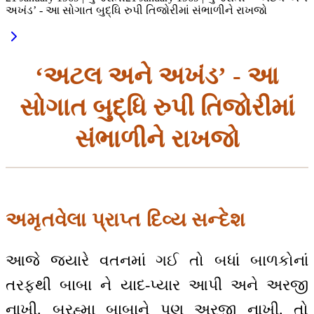
અખંડ’ - આ સોગાત બુદ્ધિ રુપી તિજોરીમાં સંભાળીને રાખજો
‘અટલ અને અખંડ’ - આ
સોગાત બુદ્ધિ રુપી તિજોરીમાં
સંભાળીને રાખજો
અમૃતવેલા પ્રાપ્ત દિવ્ય સન્દેશ
આજે જ્યારે વતનમાં ગઈ તો બધાં બાળકોનાં
તરફથી બાબા ને યાદ-પ્યાર આપી અને અરજી
નાખી. બ્રહ્મા બાબાને પણ અરજી નાખી. તો