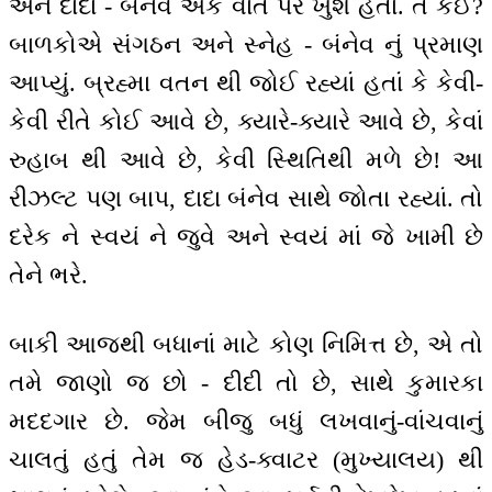
અને દાદા - બંનેવ એક વાત પર ખુશ હતાં. તે કઈ?
બાળકોએ સંગઠન અને સ્નેહ - બંનેવ નું પ્રમાણ
આપ્યું. બ્રહ્મા વતન થી જોઈ રહ્યાં હતાં કે કેવી-
કેવી રીતે કોઈ આવે છે, ક્યારે-ક્યારે આવે છે, કેવાં
રુહાબ થી આવે છે, કેવી સ્થિતિથી મળે છે! આ
રીઝલ્ટ પણ બાપ, દાદા બંનેવ સાથે જોતા રહ્યાં. તો
દરેક ને સ્વયં ને જુવે અને સ્વયં માં જે ખામી છે
તેને ભરે.
બાકી આજથી બધાનાં માટે કોણ નિમિત્ત છે, એ તો
તમે જાણો જ છો - દીદી તો છે, સાથે કુમારકા
મદદગાર છે. જેમ બીજુ બધું લખવાનું-વાંચવાનું
ચાલતું હતું તેમ જ હેડ-ક્વાટર (મુખ્યાલય) થી