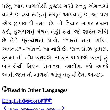
પરંતુ આપ બાળકોથી હજાર ગણો સ્નેહ એમનામાં
વધારે છે. હવે સ્નેહનું સબૂત આપવાનું છે. આ પણ
એક છુપાવાની રમત છે. તો વિચાર સાગર મંથન
કરો, હલચલનું મંથન નહીં કરો. જો શક્તિ લીધી
છે તેને પ્રત્યક્ષમાં લાવો. “ભારત માતા શક્તિ
અવતાર” - અંતનો આ નારો છે. ‘સન સોઝ ફાધર’.
ડ્રામા ની નોંધ કરાવશે. સાકાર બાબાએ કહ્યું હું
બાળકોથી મિલન મનાવવા આવીશ. જો આજે
આવી જાત તો બાળકો આંસુ વહાવી દેત. અચ્છા-
Read in Other Languages
E
English
త
తెలుగు
ह
हिंदी
18 Jan 1969
Prev
22 Jan 1969
Next