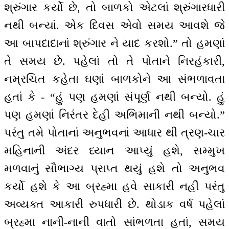
શ્રુંગાર કર્યો છે, તો બાળકો એટલાં શ્રુંગારધારી
નથી બન્યાં. એક દિવસ એવો સમય આવશે જે
આ બાપદાદાનાં શ્રુંગાર ને યાદ કરશો.” તો હમણાં
તે સમય છે. પહેલાં તો તે પોતાને નિરહંકારી,
નમ્રચિત કહેતા ઘણાં બાળકોને આ સંભળાવતા
હતાં કે - “હું પણ હમણાં સંપૂર્ણ નથી બન્યો. હું
પણ હમણાં નિરંતર દેહી અભિમાની નથી બન્યો.”
પરંતુ તમે પોતાનાં અનુભવનાં આધાર થી ત્રણ-ચાર
મહિનાની અંદર ધ્યાન આપ્યું હશે, સમ્મુખ
મળવાનું સૌભાગ્ય પ્રાપ્ત થયું હશે તો અનુભવ
કર્યો હશે કે આ બ્રહ્મા હવે સાકારી નહીં પરંતુ
અવ્યક્ત આકારી રુપધારી છે. થોડાક વર્ષ પહેલાં
બ્રહ્મા નાની-નાની વાતો સાંભળતા હતાં, સમય