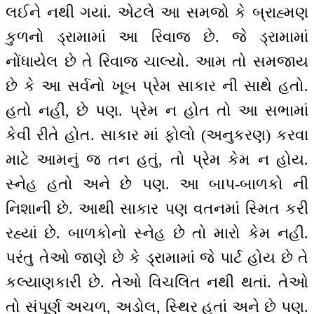
લઈને નથી ગયાં. એટલે આ સમજો કે બ્રાહ્મણ
કુળનો ડ્રામામાં આ રિવાજ છે. જે ડ્રામામાં
નોંધાયેલ છે તે રિવાજ ચાલ્યો. આમ તો સમજાય
છે કે આ સર્વનો ખૂબ પ્રેમ સાકાર ની સાથે હતો.
હતો નહીં, છે પણ. પ્રેમ ન હોત તો આ સભામાં
કેવી રીતે હોત. સાકાર માં ફોલો (અનુકરણ) કરવા
માટે આમનું જ તન હતું, તો પ્રેમ કેમ ન હોય.
સ્નેહ હતો અને છે પણ. આ બાપ-બાળકો ની
નિશાની છે. આથી સાકાર પણ વતનમાં સ્મિત કરી
રહ્યાં છે. બાળકોનો સ્નેહ છે તો મારો કેમ નહીં.
પરંતુ તેઓ જાણે છે કે ડ્રામામાં જે પાર્ટ હોય છે તે
કલ્યાણકારી છે. તેઓ વિચલિત નથી થતાં. તેઓ
તો સંપૂર્ણ અચળ, અડોલ, સ્થિર હતાં અને છે પણ.