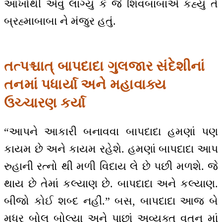
આંખોથી એવું લાગ્યું કે જે શિવબાબાએ કહ્યું તે
બ્રહ્માબાબા ને મંજુર હતું.
તત્પશ્ચાત્ બાપદાદા ગુલજાર સંદેશીનાં
તનમાં પધાર્યા અને મહાવાક્ય
ઉચ્ચારણ કર્યા
“આપને આકારી બનાવવા બાપદાદા હમણાં પણ
કાયમ છે અને કાયમ રહેશે. હમણાં બાપદાદા આપ
રુહાની રત્નો થી મળી વિદાય લે છે પછી મળશે. જે
થાય છે તેમાં કલ્યાણ છે. બાપદાદા અને કલ્યાણ.
બીજો કોઈ શબ્દ નહીં.” બસ, બાપદાદા આજ બે
મધુર બોલ બોલ્યા અને પાછાં અવ્યક્ત વતન માં