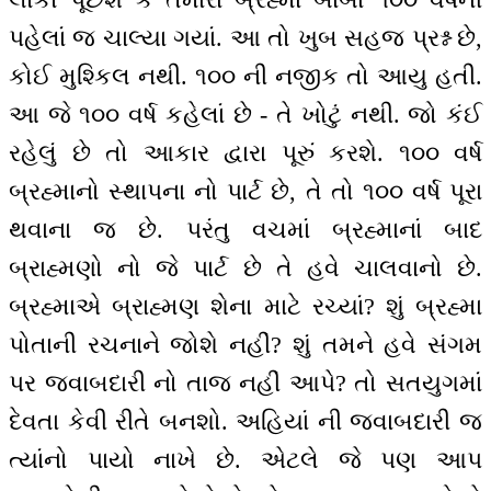
પહેલાં જ ચાલ્યા ગયાં. આ તો ખુબ સહજ પ્રશ્ન છે,
કોઈ મુશ્કિલ નથી. ૧૦૦ ની નજીક તો આયુ હતી.
આ જે ૧૦૦ વર્ષ કહેલાં છે - તે ખોટું નથી. જો કંઈ
રહેલું છે તો આકાર દ્વારા પૂરું કરશે. ૧૦૦ વર્ષ
બ્રહ્માનો સ્થાપના નો પાર્ટ છે, તે તો ૧૦૦ વર્ષ પૂરા
થવાના જ છે. પરંતુ વચમાં બ્રહ્માનાં બાદ
બ્રાહ્મણો નો જે પાર્ટ છે તે હવે ચાલવાનો છે.
બ્રહ્માએ બ્રાહ્મણ શેના માટે રચ્યાં? શું બ્રહ્મા
પોતાની રચનાને જોશે નહીં? શું તમને હવે સંગમ
પર જવાબદારી નો તાજ નહીં આપે? તો સતયુગમાં
દેવતા કેવી રીતે બનશો. અહિયાં ની જવાબદારી જ
ત્યાંનો પાયો નાખે છે. એટલે જે પણ આપ