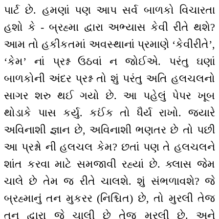
પાર્ટ છે. હમણાં પણ આપ સર્વ બાળકો વિચારતા
હશો કે - બ્રહ્મા દ્વારા અભ્યાસ કેવી રીતે થશે?
આમ તો હકીકતમાં અવસ્થાનાં પ્રમાણે ‘કેવીરીતે’,
‘કેમ’ નાં પ્રશ્ન ઉઠવાં ન જોઈએ. પરંતુ ઘણાં
બાળકોની અંદર પ્રશ્ન તો શું પરંતુ અતિ હલચલનો
સાગર શરુ થઈ ગયો છે. આ પહેલું પેપર ખૂબ
થોડાકે પાસ કર્યુ. કઈંક તો ધૈર્ય રાખો. જ્યારે
અવિનાશી જ્ઞાન છે, અવિનાશી ભણતર છે તો પછી
આ પ્રશ્નો ની હલચલ કેમ? છતાં પણ તે હલચલને
શાંત કરવા માટે સમજાવી રહ્યાં છે. ક્લાસ જેમ
ચાલે છે તેમ જ રીતે ચાલશે. શું સંભળાવશે? જે
બ્રહ્માનું તન મુકરર (નિશ્ચિત) છે, તો મુરલી તેજ
તન દ્વારા જે ચાલી છે તેજ મુરલી છે. અને