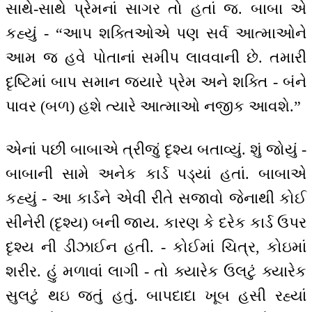
સાથે-સાથે પ્રેમનાં સાગર તો હતાં જ. બાબા એ
કહ્યું - “આપ શક્તિઓએ પણ સર્વ આત્માઓને
આમ જ હવે પોતાનાં સમીપ લાવવાની છે. તમારી
દૃષ્ટિમાં બાપ સમાન જ્યારે પ્રેમ અને શક્તિ - બંને
પાવર (બળ) હશે ત્યારે આત્માઓ નજીક આવશે.”
એનાં પછી બાબાએ ત્રીજું દૃશ્ય બતાવ્યું. શું જોયું -
બાબાની સામે અનેક કાર્ડ પડ્યાં હતાં. બાબાએ
કહ્યું - આ કાર્ડને એવી રીતે સજાવો જેનાથી કોઈ
સીનેરી (દૃશ્ય) બની જાય. કારણ કે દરેક કાર્ડ ઉપર
દૃશ્ય ની ડીઝાઈન હતી. - કોઈમાં ચિત્ર, કોઇમાં
શરીર. હું મળાવાં લાગી - તો ક્યારેક ઉલટું ક્યારેક
સુલટું થઇ જતું હતું. બાપદાદા ખૂબ હસી રહ્યાં