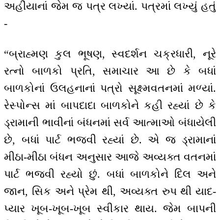
અહીંયાનાં જેમ જ પત્ર લખ્યાં. પત્રમાં લખ્યું હતું
-
“બ્રાહ્મણ કુલ ભૂષણ, સ્વદર્શન ચક્રધારી, નૂરે
રત્નો બાળકો પ્રતિ, સમાચાર આ છે કે બધાં
બાળકોનાં ઉલહનાનાં પત્રો સૂક્ષ્મવતનમાં મળ્યાં.
રેસ્પોન્સ માં બાપદાદા બાળકોને કહી રહ્યાં છે કે
ડ્રામાની ભાવીનાં બંધનમાં સર્વ આત્માઓ બંધાયેલી
છે, બધાં પાર્ટ ભજવી રહ્યાં છે. એ જ ડ્રામાનાં
મીઠા-મીઠા બંધન અનુસાર આજે અવ્યક્ત વતનમાં
પાર્ટ ભજવી રહ્યો છું. બધાં બાળકોને દિલ અને
જાન, સિક અને પ્રેમ થી, અવ્યક્ત રુપ થી યાદ-
પ્યાર ખૂબ-ખૂબ-ખૂબ સ્વીકાર થાય. જેમ બાપની