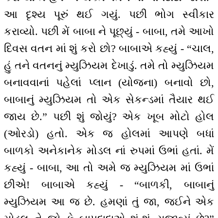
આ દૃશ્ય પૂરું થઈ ગયું. પછી ભોગ સ્વીકાર
કરાવ્યો. પછી મેં બાબા ને પૂછ્યું - બાબા, તમે આખો
દિવસ વતન માં શું કરો છો? બાબાએ કહ્યું - “ચાલ,
હું તને વતનનું મ્યુઝિયમ દેખાડું. તમે તો મ્યુઝિયમ
બનાવવાનાં પહેલાં પ્લાન (યોજના) બનાવો છો,
બાબાનું મ્યુઝિયમ તો એક સેકન્ડમાં તૈયાર થઈ
જાય છે.” પછી શું જોયું? એક ખૂબ મોટો હોલ
(ઓરડો) હતો. એક જ હોલમાં આપણે બધાં
બાળકો અનેકાનેક મોડલ નાં રુપમાં ઉભાં હતાં. મેં
કહ્યું - બાબા, આ તો અમે જ મ્યુઝિયમ માં ઉભાં
છીએ! બાબાએ કહ્યું - “બાળકી, બાબાનું
મ્યુઝિયમ આ જ છે. હમણાં તું જા, જઈને એક