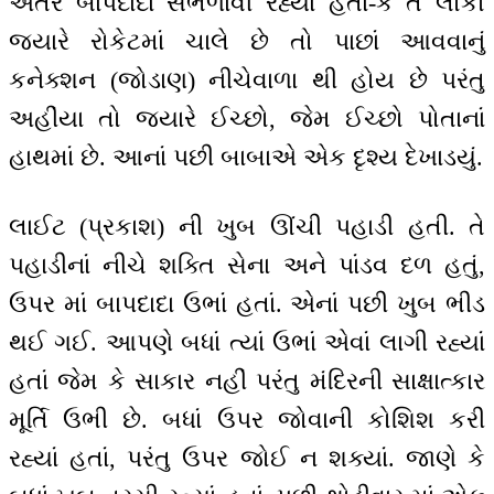
અંતર બાપદાદા સંભળાવી રહ્યાં હતાં-કે તે લોકો
જ્યારે રોકેટમાં ચાલે છે તો પાછાં આવવાનું
કનેક્શન (જોડાણ) નીચેવાળા થી હોય છે પરંતુ
અહીંયા તો જ્યારે ઈચ્છો, જેમ ઈચ્છો પોતાનાં
હાથમાં છે. આનાં પછી બાબાએ એક દૃશ્ય દેખાડયું.
લાઈટ (પ્રકાશ) ની ખુબ ઊંચી પહાડી હતી. તે
પહાડીનાં નીચે શક્તિ સેના અને પાંડવ દળ હતું,
ઉપર માં બાપદાદા ઉભાં હતાં. એનાં પછી ખુબ ભીડ
થઈ ગઈ. આપણે બધાં ત્યાં ઉભાં એવાં લાગી રહ્યાં
હતાં જેમ કે સાકાર નહીં પરંતુ મંદિરની સાક્ષાત્કાર
મૂર્તિ ઉભી છે. બધાં ઉપર જોવાની કોશિશ કરી
રહ્યાં હતાં, પરંતુ ઉપર જોઈ ન શક્યાં. જાણે કે