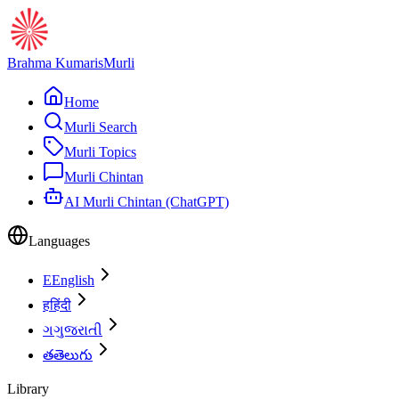
Brahma Kumaris
Murli
Home
Murli Search
Murli Topics
Murli Chintan
AI Murli Chintan (ChatGPT)
Languages
E
English
ह
हिंदी
ગ
ગુજરાતી
త
తెలుగు
Library