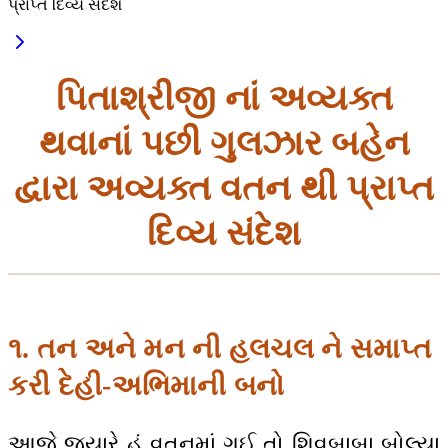
પ્રાપ્ત દિવ્ય સંદેશ
પિતાશ્રીજી નાં અવ્યક્ત
થવાનાં પછી ગુલઝાર બહેન
દ્વારા અવ્યક્ત વતન થી પ્રાપ્ત
દિવ્ય સંદેશ
૧. તન અને મન ની હલચલ ને સમાપ્ત
કરી દેહી-અભિમાની બનો
આજે જ્યારે હું વતનમાં ગઈ તો શિવબાબા બોલ્યા