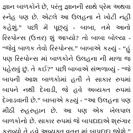
જ્ઞાન બાળકોને છે, પરંતુ જ્ઞાનની સાથે પ્રેમ અથવા
સ્નેહ પણ છે. એટલે આ ઉલહના ને ખોટી નહીં
કહેશું.” પછી મેં પૂછ્યું - બાબા, તમે આનો
રિસ્પોન્સ (ઉત્તર) શું આપ્યો? તો બાબા બોલ્યા -
“જેવું બાળક તેવો રિસ્પોન્સ.” બાબાએ કહ્યું - “હું
પણ રિસ્પોન્સ માં બાળકોને ઉલહના ની માળા જ
પહેરાવું છું. તે કઈ?” પછી બાબાએ સંભળાવ્યું - “જે
બાપની આશ બાળકોમાં હતી તે સાકાર રુપમાં
બાપને નથી દેખાડી, જે હવે અવ્યક્ત રુપમાં
દેખાડવાની છે.” બાબાએ કહ્યું - “આ ઉલહના પણ
મીઠી રુહરુહાન છે. આ પણ એક ખેલપાલ
બાળકોનો છે. સાકાર રુપમાં જે બાપદાદાએ શ્રુંગાર
કરાવ્યો તે હવે અવ્યક્ત વતન માં બાપદાદા જોશે.”