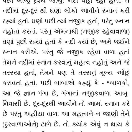
પછી બીજુ દૃશ્ય જોયું. નદી વહી રહી હતી. તે
નદીમાં દૂર-દૂર થી ઘણાં લોકો આવીને સ્નાન કરી
રહ્યાં હતાં. ઘણાં પછી ત્યાં નજીક હતાં, પરંતુ સ્નાન
નહોતા કરતાં. પરંતુ એમનાથી (નજીક રહેવાવાળા)
ઘણાં પુછી રહ્યાં હતાં કે નદી ક્યાં છે, અમે જઈને
સ્નાન કરીએ. પરંતુ જે નજીક રહેવા વાળા હતાં
તેમને નદીમાં સ્નાન કરવાનું મહત્વ નહોતું અને જે
તરસ્યા હતાં, તેમને પણ તે તરસનું મૂલ્ય ઓછું
કરાવતાં હતાં. પછી બાબાએ કહ્યું કે - “બાળકી,
આ જે જ્ઞાન-ગંગા છે, ગંગાનાં નજીકવાળા આબુ-
નિવાસી છે. દૂર-દૂરથી આવીને તો આમાં સ્નાન કરે
છે પરંતુ અહીંયા વાળા આ મહત્વને ન જાણી તેને
(દુરવાળાઓને) ટાળે છે. તો ક્યાંક એવું ન થાય કે