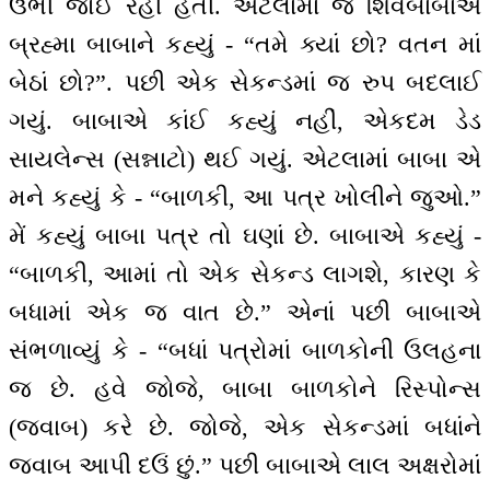
ઉભી જોઈ રહી હતી. એટલામાં જ શિવબાબાએ
બ્રહ્મા બાબાને કહ્યું - “તમે ક્યાં છો? વતન માં
બેઠાં છો?”. પછી એક સેકન્ડમાં જ રુપ બદલાઈ
ગયું. બાબાએ કાંઈ કહ્યું નહીં, એકદમ ડેડ
સાયલેન્સ (સન્નાટો) થઈ ગયું. એટલામાં બાબા એ
મને કહ્યું કે - “બાળકી, આ પત્ર ખોલીને જુઓ.”
મેં કહ્યું બાબા પત્ર તો ઘણાં છે. બાબાએ કહ્યું -
“બાળકી, આમાં તો એક સેકન્ડ લાગશે, કારણ કે
બધામાં એક જ વાત છે.” એનાં પછી બાબાએ
સંભળાવ્યું કે - “બધાં પત્રોમાં બાળકોની ઉલહના
જ છે. હવે જોજે, બાબા બાળકોને રિસ્પોન્સ
(જવાબ) કરે છે. જોજે, એક સેકન્ડમાં બધાંને
જવાબ આપી દઉં છું.” પછી બાબાએ લાલ અક્ષરોમાં