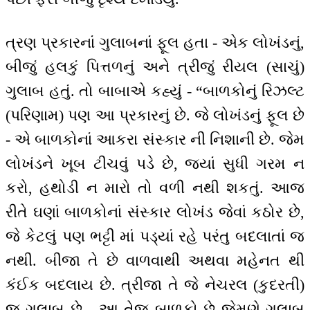
ત્રણ પ્રકારનાં ગુલાબનાં ફૂલ હતા - એક લોખંડનું,
બીજું હલકું પિત્તળનું અને ત્રીજું રીયલ (સાચું)
ગુલાબ હતું. તો બાબાએ કહ્યું - “બાળકોનું રિઝલ્ટ
(પરિણામ) પણ આ પ્રકારનું છે. જે લોખંડનું ફૂલ છે
- એ બાળકોનાં આકરા સંસ્કાર ની નિશાની છે. જેમ
લોખંડને ખૂબ ટીચવું પડે છે, જ્યાં સુધી ગરમ ન
કરો, હથોડી ન મારો તો વળી નથી શકતું. આજ
રીતે ઘણાં બાળકોનાં સંસ્કાર લોખંડ જેવાં કઠોર છે,
જે કેટલું પણ ભટ્ટી માં પડ્યાં રહે પરંતુ બદલાતાં જ
નથી. બીજા તે છે વાળવાથી અથવા મહેનત થી
કંઈક બદલાય છે. ત્રીજા તે જે નેચરલ (કુદરતી)
જ ગુલાબ છે - આ તેજ બાળકો છે જેમણે ગુલાબ