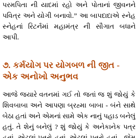
પરમપિતા ની યાદમાં રહો અને પોતાનાં જીવનને
પવિત્ર અને યોગી બનાવો.” આ બાપદાદાએ સ્નેહ
સ્નેહનાં રિટર્નમાં મહામંત્ર ની સૌગાત બધાને
આપી.
૭. કર્મયોગ પર યોગબળ ની જીત -
એક અનોખો અનુભવ
આજે જ્યારે વતનમાં ગઈ તો જતાં જ શું જોયું કે
શિવબાબા અને આપણા બ્રહ્મા બાબા - બંને સાથે
બેઠા હતાં અને એમનાં સામે એક નાનું પહાડ બનેલું
હતું. તે શેનું બનેલું ? શું જોયું કે અનેકાનેક પત્ર
હતાં, એટલાં પત્રો હતાં, એટલાં પત્રો હતાં - જેમ