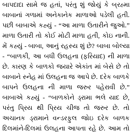
બાપદાદા સામે જ હતાં, પરંતુ શું જોયું કે બ્રહ્મા
બાબાનાં ગળામાં અનેકાનેક માળાઓ પડેલી હતી.
પછી બાબાએ કહ્યું - “આ માળા ઉતારીને જુઓ.”
માળા ઉતારી તો કોઈ મોટી માળા હતી, કોઇ નાની.
મેં કહ્યું - બાબા, આનું રહસ્ય શું છે? બાબા બોલ્યા
- “બાળકી, આ બધી ઉલહના (ફરિયાદ) ની માળા
છે. કારણ કે બાળકો જ્યારે એકાંત માં બેસે છે તો
બાબાને સ્નેહ માં ઉલહના જ આપે છે. દરેક બાળકે
બાપને ઉલહના ની માળા જરુર પહેરાવી છે.”
બાબાએ કહ્યું - “બાળકોને ડ્રામા ભલે યાદ છે,
પરંતુ પ્રિય થી પ્રિય ચીજ તો જરુર છે. તો
અચાનક ડ્રામાને વન્ડરફુલ જોઇ દરેક બાળક
દિલમાંને-દિલમાં ઉલહના આપતા રહે છે. આમ તો