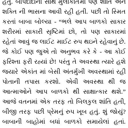
હતું. બાપદાદાની સાથે મુલાકાતમાં પણ શાંતિ અને
શક્તિ ની ભાસના આવી રહી હતી. પછી તો સ્મિત
કરતાં બાબા બોલ્યા - “ભલે આપ બાળકો સાકાર
શરીરમાં સાકારી સૃષ્ટિમાં છો, તો પણ સાકારમાં
રહેતાં આવું જ લાઈટ માઈટ રુપ થઇને રહેવાનું છે.
જે કોઈ પણ જુએ તો અનુભવ કરે કે - આ કોઈ
ફરિશ્તા ફરી રહ્યાં છે! પરંતુ તે અવસ્થા ત્યારે હશે
જ્યારે એકાંત માં બેસી અંતર્મુખી અવસ્થામાં રહી
પોતાની તપાસ કરશો. એવી અવસ્થા થી જ
આત્માઓને આપ બાળકો થી સાક્ષાત્કાર થશે.”
આજે વતનમાં એક તરફ તો બિલકુલ શાંતિ હતી,
બીજી તરફ પછી પ્રેમનું રુપ ખૂબ હતું. શું જોયું?
બાબાની બાહોમાં બધાં બાળકો સમાયેલાં હતાં.