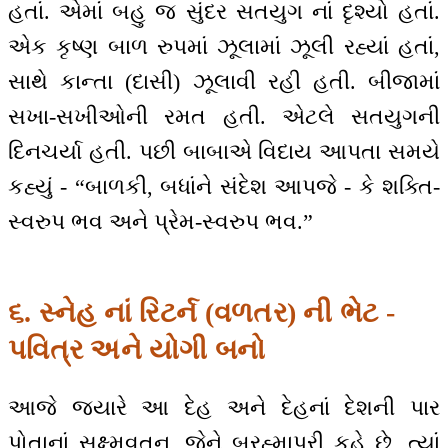
હતાં. એમાં બહુ જ સુંદર સતયુગ નાં દૃશ્યો હતાં.
એક કૃષ્ણ બાળ રુપમાં ઝૂલામાં ઝૂલી રહ્યાં હતાં,
સાથે કાન્તા (દાસી) ઝૂલાવી રહી હતી. બીજામાં
સખા-સખીઓની રમત હતી. એટલે સતયુગની
દિનચર્યા હતી. પછી બાબાએ વિદાય આપતા સમયે
કહ્યું - “બાળકી, બધાંને સંદેશ આપજે - કે શક્તિ-
સ્વરુપ ભવ અને પ્રેમ-સ્વરુપ ભવ.”
૬. સ્નેહ નાં રિટર્ન (વળતર) ની ભેટ -
પવિત્ર અને યોગી બનો
આજે જ્યારે આ દેહ અને દેહનાં દેશની પાર
પોતાનાં સૂક્ષ્મવતન, જેને બ્રહ્માપુરી કહે છે, ત્યાં