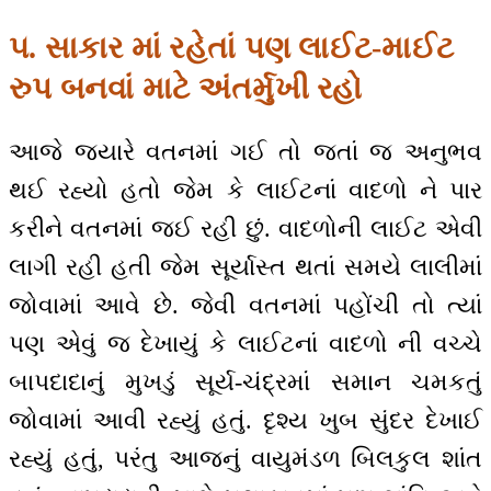
૫. સાકાર માં રહેતાં પણ લાઈટ-માઈટ
રુપ બનવાં માટે અંતર્મુખી રહો
આજે જ્યારે વતનમાં ગઈ તો જતાં જ અનુભવ
થઈ રહ્યો હતો જેમ કે લાઈટનાં વાદળો ને પાર
કરીને વતનમાં જઈ રહી છું. વાદળોની લાઈટ એવી
લાગી રહી હતી જેમ સૂર્યાસ્ત થતાં સમયે લાલીમાં
જોવામાં આવે છે. જેવી વતનમાં પહોંચી તો ત્યાં
પણ એવું જ દેખાયું કે લાઈટનાં વાદળો ની વચ્ચે
બાપદાદાનું મુખડું સૂર્ય-ચંદ્રમાં સમાન ચમકતું
જોવામાં આવી રહ્યું હતું. દૃશ્ય ખુબ સુંદર દેખાઈ
રહ્યું હતું, પરંતુ આજનું વાયુમંડળ બિલકુલ શાંત