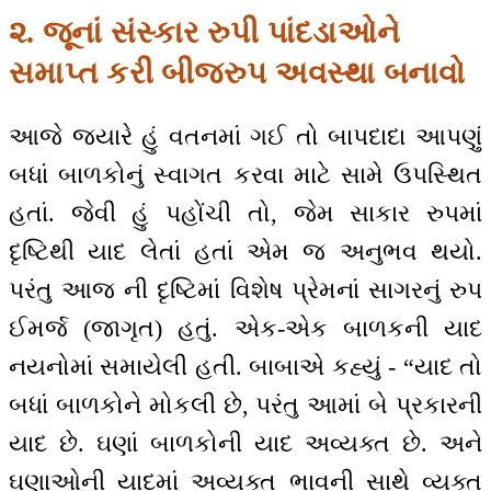
૨. જૂનાં સંસ્કાર રુપી પાંદડાઓને
સમાપ્ત કરી બીજરુપ અવસ્થા બનાવો
આજે જ્યારે હું વતનમાં ગઈ તો બાપદાદા આપણું
બધાં બાળકોનું સ્વાગત કરવા માટે સામે ઉપસ્થિત
હતાં. જેવી હું પહોંચી તો, જેમ સાકાર રુપમાં
દૃષ્ટિથી યાદ લેતાં હતાં એમ જ અનુભવ થયો.
પરંતુ આજ ની દૃષ્ટિમાં વિશેષ પ્રેમનાં સાગરનું રુપ
ઈમર્જ (જાગૃત) હતું. એક-એક બાળકની યાદ
નયનોમાં સમાયેલી હતી. બાબાએ કહ્યું - “યાદ તો
બધાં બાળકોને મોકલી છે, પરંતુ આમાં બે પ્રકારની
યાદ છે. ઘણાં બાળકોની યાદ અવ્યક્ત છે. અને
ઘણાઓની યાદમાં અવ્યક્ત ભાવની સાથે વ્યક્ત