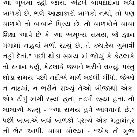
આ ભૂલમાં રહી જાય. એટલે બાપદાદાનાં બધાં
બાળકો છે, ભલે આજ્ઞાકારી બાળકો નથી, તો પણ
બાળકો તો બાબાને પ્રિય છે. તો બાળકોને બાબા
શિક્ષા આપે છે કે આ અમૂલ્ય સમય, જે જ્ઞાન
ગંગામાં નાહવાં મળી રહ્યું છે, તે ક્યારેય ગુમાવી
નહીં દેતાં.” પછી થોડા સમય માં જોયું કે કેટલાકે
તો સ્નાન કર્યું, કેટલાકે જળને ભરીને રાખ્યું. પરંતુ
થોડા સમય પછી નદીએ માર્ગ બદલી લીધો. જેઓ
ન નાહ્યાં, ન ભરીને રાખ્યું તેઓ બીજાથી એક-
એક ટીપું માંગી રહ્યાં હતાં, તડપી રહ્યાં હતાં. તો
બાબાએ કહ્યું - “આ સમય હવે આવવાનો છે.”
પછી બાબાએ બધાં બાળકો પ્રત્યે એક મહામંત્ર
ની ભેટ આપી. બાબા બોલ્યા - “એક તો મુજ