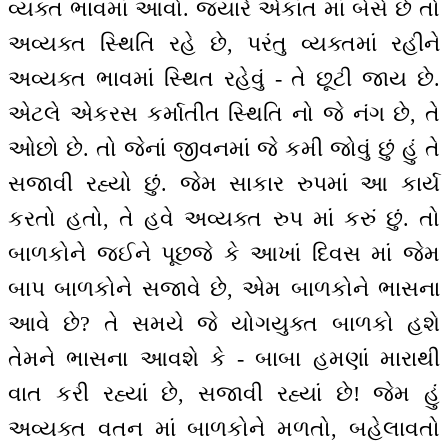
વ્યક્ત ભાવમાં આવો. જ્યારે એકાંત માં બેસે છે તો
અવ્યક્ત સ્થિતિ રહે છે, પરંતુ વ્યક્તમાં રહીને
અવ્યક્ત ભાવમાં સ્થિત રહેવું - તે છૂટી જાય છે.
એટલે એકરસ કર્માતીત સ્થિતિ નો જે નંગ છે, તે
ઓછો છે. તો જેનાં જીવનમાં જે કમી જોવું છું હું તે
સજાવી રહ્યો છું. જેમ સાકાર રુપમાં આ કાર્ય
કરતો હતો, તે હવે અવ્યક્ત રુપ માં કરું છું. તો
બાળકોને જઈને પૂછજે કે આખાં દિવસ માં જેમ
બાપ બાળકોને સજાવે છે, એમ બાળકોને ભાસના
આવે છે? તે સમયે જે યોગયુક્ત બાળકો હશે
તેમને ભાસના આવશે કે - બાબા હમણાં મારાથી
વાત કરી રહ્યાં છે, સજાવી રહ્યાં છે! જેમ હું
અવ્યક્ત વતન માં બાળકોને મળતો, બહેલાવતો