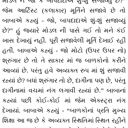
મોડલ ને જો કે બાપદાદાએ શું-શું સજાવ્યું છે?”
જેમ આર્ટિસ્ટ (કલાકાર) મૂર્તિને સજાવે છે તો
બાબાએ કહ્યું - જો, બાપદાદાએ શું-શું સજાવ્યું
છે?” હું જ્યારે મોડલ ની પાસે ગઈ તો મને કંઈ
ખાસ દેખાયું નહીં. પૂરી સજાવેલી મૂર્તિ દેખાઈ રહી
હતી. બાબાએ કહ્યું - જો મોટો (ઉપર ઉપર નો)
શ્રુંગાર છે તો તે સાકાર માં જ બાળકોનો કરીને
આવ્યાં છે. પરંતુ હવે અવ્યક્ત રુપ માં શું સજાવી
રહ્યાં છે? બધાં શ્રુંગાર તો છે, દાગીના પણ છે, પરંતુ
દાગીનામાં વચમાં નંગ લગાવી રહ્યાં છે.” બાબાનાં
કહ્યાં પછી કોઈ-કોઈ માં જેમ એક્સ્ટ્રા નંગ
દેખાયાં. બાબાએ કહ્યું - “બાળકોનાં પ્રતિ મુખ્ય
શિક્ષા આ જ છે કે અવ્યક્ત સ્થિતિમાં સ્થિત રહીને