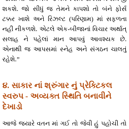
શકશે. જો સીધું જ તેમને કાપશો તો બંને ફોર્સ
ટક્કર ખાશે અને રિઝલ્ટ (પરિણામ) માં સફળતા
નહીં નીકળશે. એટલે એક-બીજાનાં વિચાર અર્થાત્
સલાહ ને પહેલાં માન આપવું આવશ્યક છે.
એનાથી જ આપસમાં સ્નેહ અને સંગઠન ચાલતું
રહેશે.”
૪. સાકાર નાં શ્રુંગાર નું પ્રેક્ટિકલ
સ્વરુપ - અવ્યક્ત સ્થિતિ બનાવીને
દેખાડો
આજે જ્યારે વતન માં ગઈ તો જેવી હું પહોચી તો