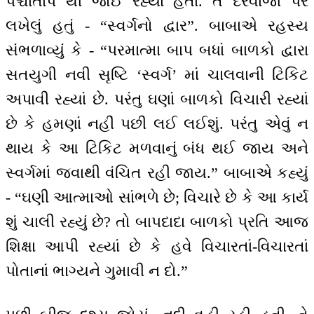
પશ્ચાતાપ થી જોઈ રહ્યાં હતાં. તે દરવાજા પર
લખેલું હતું - “સ્વર્ગનો દ્વાર”. બાબાએ રહસ્ય
સંભળાવ્યું કે - “પરમાત્મા બાપ બધાં બાળકો દ્વારા
સતયુગી નવી સૃષ્ટિ ‘સ્વર્ગ’ માં ચાલવાની ટિકિટ
અપાવી રહ્યાં છે. પરંતુ ઘણાં બાળકો વિચારી રહ્યાં
છે કે હમણાં નહીં પછી લઈ લઈશું. પરંતુ એવું ન
થાય કે આ ટિકિટ મળવાનું બંધ થઈ જાય અને
સ્વર્ગમાં જવાથી વંચિત રહી જાય.” બાબાએ કહ્યું
- “ઘણી આત્માઓ સાંભળે છે; વિચારે છે કે આ કાર્ય
શું ચાલી રહ્યું છે? તો બાપદાદા બાળકો પ્રતિ આજ
શિક્ષા આપી રહ્યાં છે કે હવે વિચારતાં-વિચારતાં
પોતાનાં ભાગ્યને ગુમાવી ન દો.”