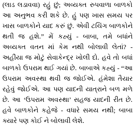
(લાડ લડાવવા) રહું છું; અવ્યક્ત રુપવાળા બાળકો
આ અનુભવ કરી શકે છે. હું પણ ખાસ સમય પર
ખાસ બાળકોને યાદ કરું છું. એવી ટચિંગ બાળકોને
થતી જ હશે.” મેં કહ્યું - બાબા, તમે બધાંને
અવ્યક્ત વતન માં કેમ નથી બોલાવી લેતાં? -
અહીંયા જ મોટું સેવાકેન્દ્ર ખોલી દો. હવે તો બધાં
બાળકો ઉપરામ થઈ ગયાં છે. બાબાએ કહ્યું - “આ
ઉપરામ અવસ્થા થવી જ જોઈએ. હંમેશા તૈયાર
રહેવું જોઈએ. આ પણ યાદની યાત્રાને બળ મળે
છે. આ ‘ઉપરામ અવસ્થા’ સહજ યાદની રીત છે.
હવે બાળકોને કહેજે - વધારે સમય નથી; બાબા
ક્યારે પણ કોઈ ને બોલાવી લેશે.