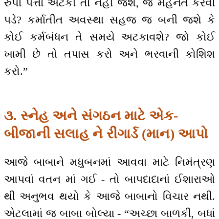
રુપી પત્તા અટકી તો નહીં જશે, જે મહેનત કરવી
પડે? કર્માતીત અવસ્થા સહજ જ બની જશે કે
કોઈ કર્મબંધન તે સમયે અટકાવશે? જો કોઈ
ખામી છે તો તપાસ કરો અને ભરવાની કોશિશ
કરો.”
૩. સ્નેહ અને સંગઠન માટે એક-
બીજાની સલાહ ને રીગાર્ડ (માન) આપો
આજે બાબાને મધુબનમાં આવવા માટે નિમંત્રણ
આપવાં વતન માં ગઈ - તો બાપદાદાનાં ઈશારાઓ
થી અનુભવ થયો કે આજે બાબાનો વિચાર નથી.
એટલામાં જ બાબા બોલ્યા - “અચ્છા બાળકી, બધાં