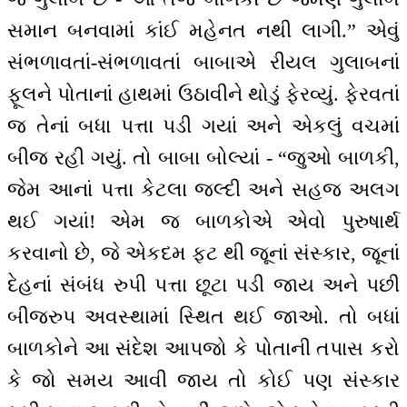
સમાન બનવામાં કાંઈ મહેનત નથી લાગી.” એવું
સંભળાવતાં-સંભળાવતાં બાબાએ રીયલ ગુલાબનાં
ફૂલને પોતાનાં હાથમાં ઉઠાવીને થોડું ફેરવ્યું. ફેરવતાં
જ તેનાં બધા પત્તા પડી ગયાં અને એકલું વચમાં
બીજ રહી ગયું. તો બાબા બોલ્યાં - “જુઓ બાળકી,
જેમ આનાં પત્તા કેટલા જલ્દી અને સહજ અલગ
થઈ ગયાં! એમ જ બાળકોએ એવો પુરુષાર્થ
કરવાનો છે, જે એકદમ ફટ થી જૂનાં સંસ્કાર, જૂનાં
દેહનાં સંબંધ રુપી પત્તા છૂટા પડી જાય અને પછી
બીજરુપ અવસ્થામાં સ્થિત થઈ જાઓ. તો બધાં
બાળકોને આ સંદેશ આપજો કે પોતાની તપાસ કરો
કે જો સમય આવી જાય તો કોઈ પણ સંસ્કાર