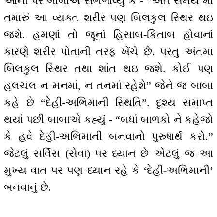
આનાં પર બાબાએ સંભળાવ્યું કે - “અંત સમય માં
તમારું આ વ્યક્ત શરીર પણ બિલકુલ સ્થિર થઇ
જશે. હમણાં તો જૂનાં હિસાબ-કિતાબ હોવાનાં
કારણે શરીર પોતાની તરફ ખેંચે છે. પરંતુ અંતમાં
બિલકુલ સ્થિર તથા શાંત થઇ જશે. કોઈ પણ
હલચલ ન મનમાં, ન તનમાં રહેશે” જેને જ બાબા
કહે છે “દેહી-અભિમાની સ્થિતિ”. દૃશ્ય સમાપ્ત
થયાં પછી બાબાએ કહ્યું - “બધાં બાળકો ને કહેજો
કે હવે દેહી-અભિમાની બનવાનો પુરુષાર્થ કરો.”
જેટલું સર્વિસ (સેવા) પર ધ્યાન છે એટલું જ આ
મુખ્ય વાત પર પણ ધ્યાન રહે કે ‘દેહી-અભિમાની’
બનવાનું છે.