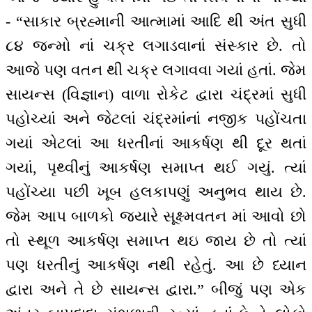
- “સાકાર બ્રહ્માની આત્મામાં આદિ થી અંત સુધી
૮૪ જન્મો નાં ચક્ર લગાડવાનાં સંસ્કાર છે. તો
આજે પણ વતન થી ચક્ર લગાવવા ગયાં હતાં. જેમ
સાયન્સ (વિજ્ઞાન) વાળા રોકેટ દ્વારા ચંદ્રમાં સુધી
પહોચ્યાં અને જેટલાં ચંદ્રમાંનાં નજીક પહોંચતા
ગયાં એટલાં આ ધરતીનાં આકર્ષણ થી દૂર થતાં
ગયાં, પૃથ્વીનું આકર્ષણ સમાપ્ત થઈ ગયું. ત્યાં
પહોંચ્યા પછી ખૂબ હલકાપણું અનુભવ થાય છે.
જેમ આપ બાળકો જ્યારે સૂક્ષ્મવતન માં આવો છો
તો સ્થૂળ આકર્ષણ સમાપ્ત થઇ જાય છે તો ત્યાં
પણ ધરતીનું આકર્ષણ નથી રહેતું. આ છે ધ્યાન
દ્વારા અને તે છે સાયન્સ દ્વારા.” બીજું પણ એક