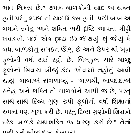
ભાવ મિક્સ છે.” ૭૫% બાળકોની યાદ અવ્યક્ત
હતી પરંતુ ૨૫% ની યાદ મિક્સ હતી. પછી બાબાએ
બધાને સ્નેહ અને શક્તિ ભરી દૃષ્ટિ આપતા ગીટ્ટી
ખવડાવી. પછી એક દૃશ્ય ઈમર્જ થયું. શું જોયું કે
બધાં બાળકોનું સંગઠન ઊભું છે અને ઉપર થી ખૂબ
ફૂલોની વર્ષા થઈ રહી છે. બિલકુલ ચારે બાજુ
ફૂલોનાં સિવાય બીજું કંઈ જોવામાં નહોતું આવી
રહ્યું. બાબાએ સંભળાવ્યું - “બાળકી, બાપદાદાએ
સ્નેહ અને શક્તિ તો બાળકોને આપી જ છે, પરંતુ
સાથે-સાથે દિવ્ય ગુણ રુપી ફૂલોની વર્ષા શિક્ષાનાં
રુપમાં પણ ખૂબ કરી છે. પરંતુ દિવ્ય ગુણોની શિક્ષાને
દરેક બાળકે યથાશક્તિ જ ધારણ કરી છે.” તેનાં
પછી ફરી બીજું દૃશ્ય દેખાડયું.