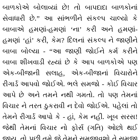
બાળકોએ બોલાવ્યાં છે! તો બાપદાદા બાળકોનાં
સેવાધારી છે.” આ સાંભળીને સંકલ્પ ચાલ્યો કે
બાબાએ હમણાં-હમણાં ‘ના’ કરી અને હમણાં-
હમણાં ‘હાં’ કરી, કેમ? દિલનાં સંકલ્પ ને જાણીને
બાબા બોલ્યા - “આ જાણી જોઈને કર્મ કરીને
બાબા શીખવાડી રહ્યાં છે કે આપ બાળકોએ પણ
એક-બીજાની સલાહ, એક-બીજાનાં વિચારોને
રીગાર્ડ આપવો જોઈએ. ભલે સમજો - કોઈ વિચાર
આપે છે અને તમને નથી ગમતો. તો પણ તેમનાં
વિચાર ને તરત ઠુકરાવી ન દેવો જોઈએ. પહેલાં તો
તેમને રીગાર્ડ આપો કે - હાં, કેમ નહીં. ખૂબ સરસ!
જેથી તેમનાં વિચાર નો ફોર્સ (ગતિ) ઓછો થઈ
જાય. તો પછી તમે જે તેમને સમજાવશો તે સમજી