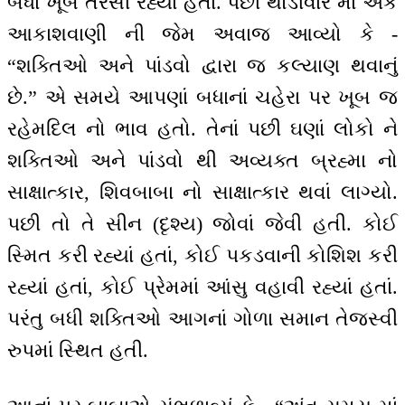
બધાં ખૂબ તરસી રહ્યાં હતાં. પછી થોડીવાર માં એક
આકાશવાણી ની જેમ અવાજ આવ્યો કે -
“શક્તિઓ અને પાંડવો દ્વારા જ કલ્યાણ થવાનું
છે.” એ સમયે આપણાં બધાનાં ચહેરા પર ખૂબ જ
રહેમદિલ નો ભાવ હતો. તેનાં પછી ઘણાં લોકો ને
શક્તિઓ અને પાંડવો થી અવ્યક્ત બ્રહ્મા નો
સાક્ષાત્કાર, શિવબાબા નો સાક્ષાત્કાર થવાં લાગ્યો.
પછી તો તે સીન (દૃશ્ય) જોવાં જેવી હતી. કોઈ
સ્મિત કરી રહ્યાં હતાં, કોઈ પકડવાની કોશિશ કરી
રહ્યાં હતાં, કોઈ પ્રેમમાં આંસુ વહાવી રહ્યાં હતાં.
પરંતુ બધી શક્તિઓ આગનાં ગોળા સમાન તેજસ્વી
રુપમાં સ્થિત હતી.