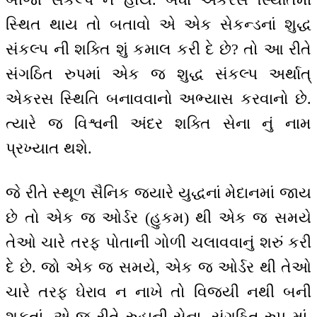
સ્થિત થાય તો બતાવો એ એક સેકન્ડનાં શુદ્ધ
સંકલ્પ ની શક્તિ શું કમાલ કરી દે છે? તો આ રીતે
સંગઠિત રુપમાં એક જ શુદ્ધ સંકલ્પ અર્થાત્
એકરસ સ્થિતિ બનાવવાનો અભ્યાસ કરવાનો છે.
ત્યારે જ વિશ્વની અંદર શક્તિ સેના નું નામ
પ્રખ્યાત થશે.
જે રીતે સ્થૂળ સૈનિક જ્યારે યુદ્ધનાં મેદાનમાં જાય
છે તો એક જ ઓર્ડર (હુકમ) થી એક જ સમયે
તેઓ ચારે તરફ પોતાની ગોળી ચલાવવાનું શરું કરી
દે છે. જો એક જ સમયે, એક જ ઓર્ડર થી તેઓ
ચારે તરફ ઘેરાવ ન નાખે તો વિજયી નથી બની
શકતાં. એ જ રીતે રુહાની સેના, સંગઠિત રુપ માં,