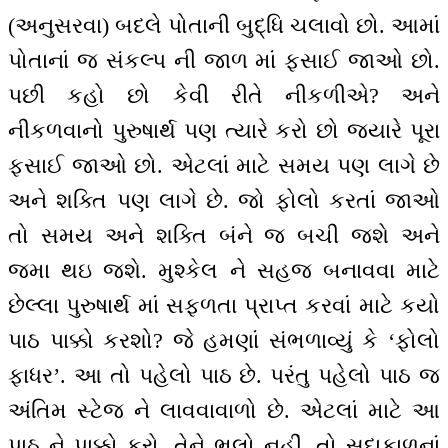
(અનુસરવા) બદલે પોતાની બુદ્ધિ ચલાવો છો. આમાં
પોતાનાં જ સંકલ્પ ની જાળ માં ફસાઈ જાઓ છો.
પછી કહો છો કેવી રીતે નીકળીએ? અને
નીકળવાનો પુરુષાર્થ પણ ત્યારે કરો છો જયારે પૂરા
ફસાઈ જાઓ છો. એટલાં માટે સમય પણ લાગે છે
અને શક્તિ પણ લાગે છે. જો ફોલો કરતાં જાઓ
તો સમય અને શક્તિ બંને જ બચી જશે અને
જમા થઇ જશે. મુશ્કેલ ને સહજ બનાવવા માટે
છેલ્લા પુરુષાર્થ માં સફળતા પ્રાપ્ત કરવાં માટે કયો
પાઠ પાક્કો કરશો? જે હમણાં સંભળાવ્યું કે ‘ફોલો
ફાધર’. આ તો પહેલો પાઠ છે. પરંતુ પહેલો પાઠ જ
અંતિમ સ્ટેજ ને લાવવાવાળો છે. એટલાં માટે આ
પાઠ ને પાક્કો કરો. તેને ભૂલો નહીં. તો સદાકાળનાં