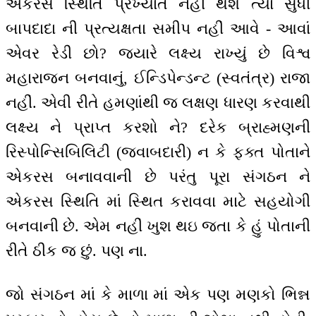
એકરસ સ્થિતિ પ્રખ્યાત નહીં થશે ત્યાં સુધી
બાપદાદા ની પ્રત્યક્ષતા સમીપ નહીં આવે - આવાં
એવર રેડી છો? જયારે લક્ષ્ય રાખ્યું છે વિશ્વ
મહારાજન બનવાનું, ઈન્ડિપેન્ડન્ટ (સ્વતંત્ર) રાજા
નહીં. એવી રીતે હમણાંથી જ લક્ષણ ધારણ કરવાથી
લક્ષ્ય ને પ્રાપ્ત કરશો ને? દરેક બ્રાહ્મણની
રિસ્પોન્સિબિલિટી (જવાબદારી) ન કે ફક્ત પોતાને
એકરસ બનાવવાની છે પરંતુ પૂરા સંગઠન ને
એકરસ સ્થિતિ માં સ્થિત કરાવવા માટે સહયોગી
બનવાની છે. એમ નહીં ખુશ થઇ જતા કે હું પોતાની
રીતે ઠીક જ છું. પણ ના.
જો સંગઠન માં કે માળા માં એક પણ મણકો ભિન્ન