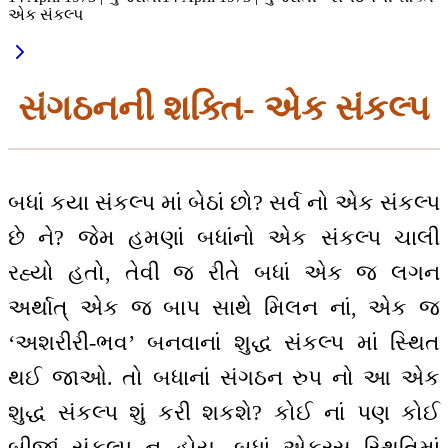
એક સંકલ્પ
સંગઠનની શક્તિ- એક સંકલ્પ
બધાં કયા સંકલ્પ માં બેઠાં છો? સર્વ નો એક સંકલ્પ
છે ને? જેમ હમણાં બધાંનો એક સંકલ્પ ચાલી
રહ્યો હતો, તેવી જ રીતે બધાં એક જ લગન
અર્થાત્ એક જ બાપ સાથે મિલન નાં, એક જ
‘અશરીરી-ભવ’ બનવાનાં શુદ્ધ સંકલ્પ માં સ્થિત
થઈ જાઓ. તો બધાનાં સંગઠન રુપ નો આ એક
શુદ્ધ સંકલ્પ શું કરી શકશે? કોઈ નાં પણ કોઈ
બીજાં સંકલ્પ ન હોય. બધાં એકરસ સ્થિતિમાં