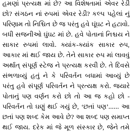
હમણાં પ્રત્યક્ષ માં છે? આ વિશેષતામાં એવર રેડી
છો? સંગઠન નાં રુપમાં એવર રેડી? કલ્પ પહેલાં નું
પરિણામ તો નિશ્ચિત છે જ પરંતુ હવે ઘૂંઘટ ને હટાવો.
બધી સજનીઓ ઘુંઘટ માં છે. હવે પોતાનાં નિશ્ચય ને
સાકાર રુપમાં લાવો. ક્યાંક-ક્યાંક સાકાર રુપ,
આકાર માં થઈ જાય છે. તેને સાકાર રુપ માં લાવવું
અર્થાત્ સંપૂર્ણ સ્ટેજ ને પ્રત્યક્ષ કરવી છે. તે દિવસે
સંભળાવ્યું હતું ને કે પરિવર્તન બધામાં આવ્યું છે
પરંતુ હવે સંપૂર્ણ પરિવર્તન ને પ્રત્યક્ષ કરો. જ્યારે
પોતાનું પણ વર્ણન કરો છો તો આ જ કહો છો -
પરિવર્તન તો ઘણું થઈ ગયું છે, ‘છતાં પણ’...... આ
છતાં પણ શબ્દ કેમ આવે છે? આ શબ્દ પણ સમાપ્ત
થઈ જાય. દરેક માં જે મૂળ સંસ્કાર છે, જેને તમે