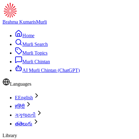
Brahma Kumaris
Murli
Home
Murli Search
Murli Topics
Murli Chintan
AI Murli Chintan (ChatGPT)
Languages
E
English
ह
हिंदी
ગ
ગુજરાતી
త
తెలుగు
Library