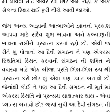
માં લાવવા માટે એવર રેડી છો? એમ નહીં કે એક
સેકન્ડ સ્થિર થઈ ફરી નીચે આવી જાઓ.
જેમ અન્ય અજ્ઞાની આત્માઓને જ્ઞાનનો પ્રકાશ
આપવા માટે સદૈવ શુભ ભાવના અને કલ્યાણની
ભાવના રાખીને પ્રયત્ન કરતાં રહો છો. એવી જ
રીતે શું પોતાનાં આ દૈવી સંગઠન ને પણ એકરસ
સ્થિતિમાં સ્થિત કરવાની સંગઠન ની શક્તિ ને
વધારવા માટે એક બીજા પ્રતિ ભિન્ન-ભિન્ન રુપ થી
પ્રયત્ન કરો છો? શું એવાં પણ પ્લાન બનાવો છો
જેનાંથી કોઈ ને પણ આ દૈવી સંગઠન ની મૂર્ત માં
એકરસ સ્થિતિ નો પ્રત્યક્ષ સાક્ષાત્કાર થાય - એવા
પ્લાન્સ બનાવો છો? જ્યાં સુધી આ દૈવી સંગઠન ની