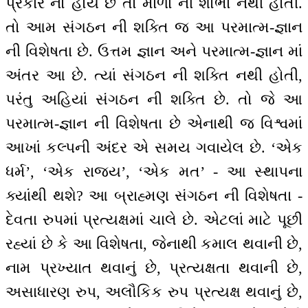
પ્રકાર નો હોય છે તો માળા ની શોભા નથી હોતી.
તો આમ સંગઠન ની શક્તિ જ આ પરમાત્મ-જ્ઞાન
ની વિશેષતા છે. ઉત્તમ જ્ઞાન અને પરમાત્મ-જ્ઞાન માં
અંતર આ છે. ત્યાં સંગઠન ની શક્તિ નથી હોતી,
પરંતુ અહિયાં સંગઠન ની શક્તિ છે. તો જે આ
પરમાત્મ-જ્ઞાન ની વિશેષતા છે એનાથી જ વિશ્વમાં
આખાં કલ્પની અંદર એ સમય ગવાયેલ છે. ‘એક
ધર્મ’, ‘એક રાજ્ય’, ‘એક મત’ - આ સ્થાપના
ક્યાંથી થશે? આ બ્રાહ્મણ સંગઠન ની વિશેષતા -
દેવતા રુપમાં પ્રત્યક્ષમાં ચાલે છે. એટલાં માટે પૂછી
રહ્યાં છે કે આ વિશેષતા, જેનાથી કમાલ થવાની છે,
નામ પ્રખ્યાત થવાનું છે, પ્રત્યક્ષતા થવાની છે,
અસાધારણ રુપ, અલૌકિક રુપ પ્રત્યક્ષ થવાનું છે,