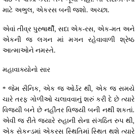
માટે અભુલ, એકરસ બની જશો. અચ્છા.
એવાં તીવ્ર પુરુષાર્થી, સદા એક-રસ, એક-મત અને
એકની જ લગન માં મગન રહેવાવાળી શ્રેષ્ઠ
આત્માઓને નમસ્તે.
મહાવાક્યોનો સાર
* જેમ સૈનિક, એક જ ઓર્ડર થી, એક જ સમયે
ચારે તરફ ગોળીઓ ચલાવવાનું શરું કરી દે છે ત્યારે
વિજયી બને છે નહીંતર વિજયી બની નથી શકતાં.
એવી જ રીતે જ્યારે રુહાની સેના સંગઠિત રુપ થી,
એક સેકન્ડમાં એકરસ સ્થિતિમાં સ્થિત થશે ત્યારે