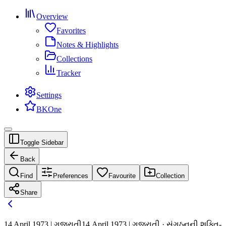
Overview
Favorites
Notes & Highlights
Collections
Tracker
Settings
BKOne
Toggle Sidebar
Back
Find
Preferences
Favourite
Collection
Share
14 April 1973 | ગુજરાતી
14 April 1973 | ગુજરાતી · સંગઠનની શક્તિ-