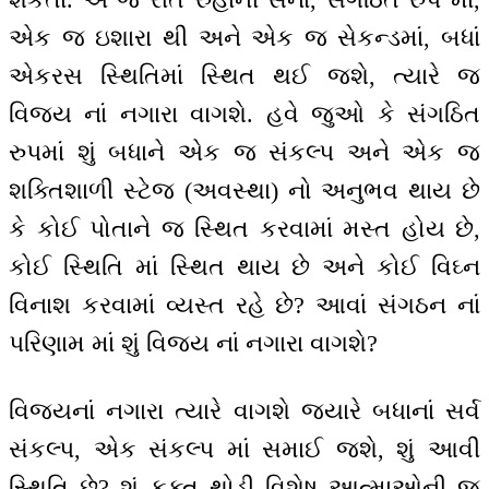
એક જ ઇશારા થી અને એક જ સેકન્ડમાં, બધાં
એકરસ સ્થિતિમાં સ્થિત થઈ જશે, ત્યારે જ
વિજય નાં નગારા વાગશે. હવે જુઓ કે સંગઠિત
રુપમાં શું બધાને એક જ સંકલ્પ અને એક જ
શક્તિશાળી સ્ટેજ (અવસ્થા) નો અનુભવ થાય છે
કે કોઈ પોતાને જ સ્થિત કરવામાં મસ્ત હોય છે,
કોઈ સ્થિતિ માં સ્થિત થાય છે અને કોઈ વિઘ્ન
વિનાશ કરવામાં વ્યસ્ત રહે છે? આવાં સંગઠન નાં
પરિણામ માં શું વિજય નાં નગારા વાગશે?
વિજયનાં નગારા ત્યારે વાગશે જયારે બધાનાં સર્વ
સંકલ્પ, એક સંકલ્પ માં સમાઈ જશે, શું આવી
સ્થિતિ છે? શું ફક્ત થોડી વિશેષ આત્માઓની જ