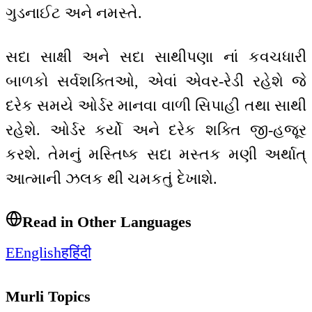
ગુડનાઈટ અને નમસ્તે.
સદા સાક્ષી અને સદા સાથીપણા નાં કવચધારી
બાળકો સર્વશક્તિઓ, એવાં એવર-રેડી રહેશે જે
દરેક સમયે ઓર્ડર માનવા વાળી સિપાહી તથા સાથી
રહેશે. ઓર્ડર કર્યો અને દરેક શક્તિ જી-હજૂર
કરશે. તેમનું મસ્તિષ્ક સદા મસ્તક મણી અર્થાત્
આત્માની ઝલક થી ચમકતું દેખાશે.
Read in Other Languages
E
English
ह
हिंदी
Murli Topics