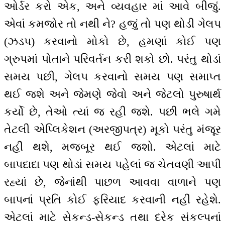
ઓર્ડર કરો એક, અને વ્યવહાર માં આવે બીજું.
એવાં કમજોર તો નથી ને? હજું તો પણ થોડી ગેલપ
(ઝડપ) કરવાનો મોકો છે, હમણાં કોઈ પણ
ગ્રુપમાં પોતાને પરિવર્તન કરી શકો છો. પરંતુ થોડાં
સમય પછી, ગેલપ કરવાનો સમય પણ સમાપ્ત
થઈ જશે અને જેમણે જેવો અને જેટલો પુરુષાર્થ
કર્યો છે, તેઓ ત્યાં જ રહી જશે. પછી ભલે ગમે
તેટલી એપ્લિકેશન (અરજીપત્ર) મૂકો પરંતુ મંજૂર
નહીં થશે, મજબૂર થઈ જશો. એટલાં માટે
બાપદાદા પણ થોડાં સમય પહેલાં જ ચેતવણી આપી
રહ્યાં છે, જેનાંથી પાછળ આવવા વાળાને પણ
બાપનાં પ્રતિ કોઈ ફરિયાદ કરવાની નહીં રહેશે.
એટલાં માટે સેકન્ડ-સેકન્ડ તથા દરેક સંકલ્પનાં