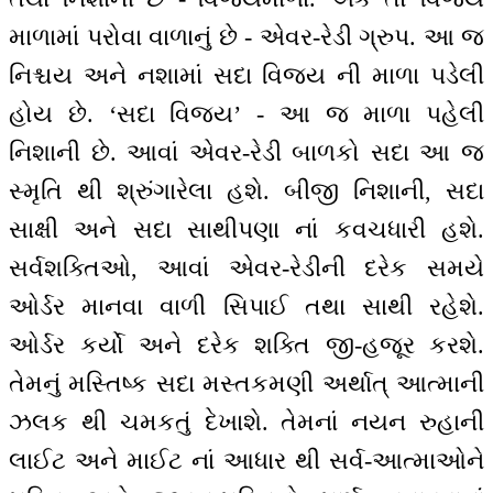
માળામાં પરોવા વાળાનું છે - એવર-રેડી ગ્રુપ. આ જ
નિશ્ચય અને નશામાં સદા વિજય ની માળા પડેલી
હોય છે. ‘સદા વિજય’ - આ જ માળા પહેલી
નિશાની છે. આવાં એવર-રેડી બાળકો સદા આ જ
સ્મૃતિ થી શ્રુંગારેલા હશે. બીજી નિશાની, સદા
સાક્ષી અને સદા સાથીપણા નાં કવચધારી હશે.
સર્વશક્તિઓ, આવાં એવર-રેડીની દરેક સમયે
ઓર્ડર માનવા વાળી સિપાઈ તથા સાથી રહેશે.
ઓર્ડર કર્યો અને દરેક શક્તિ જી-હજૂર કરશે.
તેમનું મસ્તિષ્ક સદા મસ્તકમણી અર્થાત્ આત્માની
ઝલક થી ચમકતું દેખાશે. તેમનાં નયન રુહાની
લાઈટ અને માઈટ નાં આધાર થી સર્વ-આત્માઓને