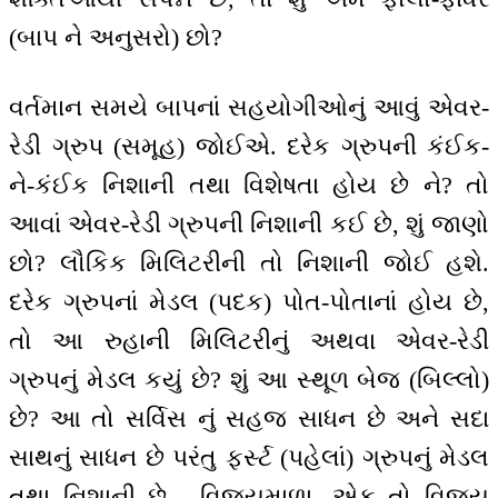
(બાપ ને અનુસરો) છો?
વર્તમાન સમયે બાપનાં સહયોગીઓનું આવું એવર-
રેડી ગ્રુપ (સમૂહ) જોઈએ. દરેક ગ્રુપની કંઈક-
ને-કંઈક નિશાની તથા વિશેષતા હોય છે ને? તો
આવાં એવર-રેડી ગ્રુપની નિશાની કઈ છે, શું જાણો
છો? લૌકિક મિલિટરીની તો નિશાની જોઈ હશે.
દરેક ગ્રુપનાં મેડલ (પદક) પોત-પોતાનાં હોય છે,
તો આ રુહાની મિલિટરીનું અથવા એવર-રેડી
ગ્રુપનું મેડલ કયું છે? શું આ સ્થૂળ બેજ (બિલ્લો)
છે? આ તો સર્વિસ નું સહજ સાધન છે અને સદા
સાથનું સાધન છે પરંતુ ફર્સ્ટ (પહેલાં) ગ્રુપનું મેડલ
તથા નિશાની છે - વિજયમાળા. એક તો વિજય