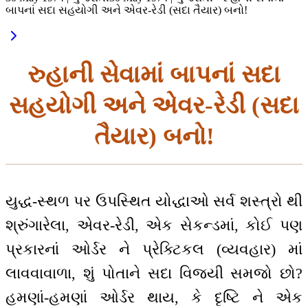
બાપનાં સદા સહયોગી અને એવર-રેડી (સદા તૈયાર) બનો!
રુહાની સેવામાં બાપનાં સદા
સહયોગી અને એવર-રેડી (સદા
તૈયાર) બનો!
યુદ્ધ-સ્થળ પર ઉપસ્થિત યોદ્ધાઓ સર્વ શસ્ત્રો થી
શ્રુંગારેલા, એવર-રેડી, એક સેકન્ડમાં, કોઈ પણ
પ્રકારનાં ઓર્ડર ને પ્રેક્ટિકલ (વ્યવહાર) માં
લાવવાવાળા, શું પોતાને સદા વિજયી સમજો છો?
હમણાં-હમણાં ઓર્ડર થાય, કે દૃષ્ટિ ને એક