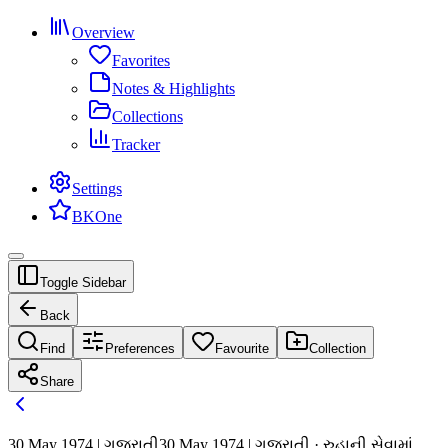
Overview
Favorites
Notes & Highlights
Collections
Tracker
Settings
BKOne
Toggle Sidebar
Back
Find
Preferences
Favourite
Collection
Share
30 May 1974 | ગુજરાતી
30 May 1974 | ગુજરાતી · રુહાની સેવામાં