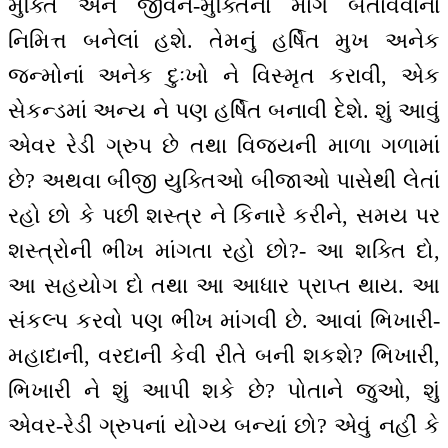
મુક્તિ અને જીવન-મુક્તિનો માર્ગ બતાવવાનાં
નિમિત્ત બનેલાં હશે. તેમનું હર્ષિત મુખ અનેક
જન્મોનાં અનેક દુઃખો ને વિસ્મૃત કરાવી, એક
સેકન્ડમાં અન્ય ને પણ હર્ષિત બનાવી દેશે. શું આવું
એવર રેડી ગ્રુપ છે તથા વિજયની માળા ગળામાં
છે? અથવા બીજી યુક્તિઓ બીજાઓ પાસેથી લેતાં
રહો છો કે પછી શસ્ત્ર ને કિનારે કરીને, સમય પર
શસ્ત્રોની ભીખ માંગતા રહો છો?- આ શક્તિ દો,
આ સહયોગ દો તથા આ આધાર પ્રાપ્ત થાય. આ
સંકલ્પ કરવો પણ ભીખ માંગવી છે. આવાં ભિખારી-
મહાદાની, વરદાની કેવી રીતે બની શકશે? ભિખારી,
ભિખારી ને શું આપી શકે છે? પોતાને જુઓ, શું
એવર-રેડી ગ્રુપનાં યોગ્ય બન્યાં છો? એવું નહીં કે