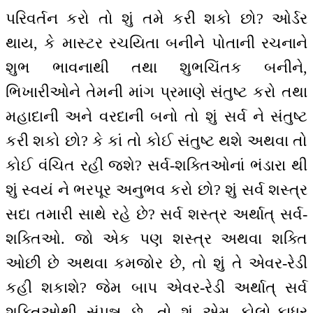
પરિવર્તન કરો તો શું તમે કરી શકો છો? ઓર્ડર
થાય, કે માસ્ટર રચયિતા બનીને પોતાની રચનાને
શુભ ભાવનાથી તથા શુભચિંતક બનીને,
ભિખારીઓને તેમની માંગ પ્રમાણે સંતુષ્ટ કરો તથા
મહાદાની અને વરદાની બનો તો શું સર્વ ને સંતુષ્ટ
કરી શકો છો? કે કાં તો કોઈ સંતુષ્ટ થશે અથવા તો
કોઈ વંચિત રહી જશે? સર્વ-શક્તિઓનાં ભંડારા થી
શું સ્વયં ને ભરપૂર અનુભવ કરો છો? શું સર્વ શસ્ત્ર
સદા તમારી સાથે રહે છે? સર્વ શસ્ત્ર અર્થાત્ સર્વ-
શક્તિઓ. જો એક પણ શસ્ત્ર અથવા શક્તિ
ઓછી છે અથવા કમજોર છે, તો શું તે એવર-રેડી
કહી શકાશે? જેમ બાપ એવર-રેડી અર્થાત્ સર્વ
શક્તિઓથી સંપન્ન છે, તો શું એમ ફોલો-ફાધર