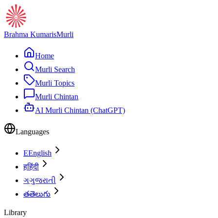
Brahma Kumaris
Murli
Home
Murli Search
Murli Topics
Murli Chintan
AI Murli Chintan (ChatGPT)
Languages
E
English
ह
हिंदी
ગ
ગુજરાતી
త
తెలుగు
Library