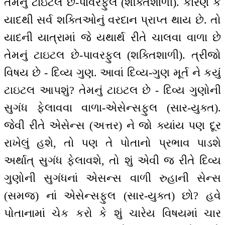
તેમનું ટાઇટલ છે-પાવરફુલ (શક્તિશાળી). કારણ કે
યાદથી સર્વ શક્તિઓનું વરદાન પ્રાપ્ત થાય છે. તો
યાદની યાત્રામાં જે યથાર્થ રીતે ચાલવા વાળા છે
તેમનું ટાઇટલ છે-પાવરફુલ (શક્તિશાળી). ત્રીજો
વિષય છે - દિવ્ય ગુણ. આવાં દિવ્ય-ગુણ મૂર્ત ને કયું
ટાઇટલ આપશું? તેમનું ટાઇટલ છે - દિવ્ય ગુણોની
સુગંધ ફેલાવવા વાળા-એસેન્સફુલ (સાર-યુક્ત).
જેવી રીતે એસેન્સ (અત્તર) ને જો ક્યાંય પણ દૂર
રાખેલું હશે, તો પણ તે પોતાનો પ્રભાવ પાડશે
અર્થાત્ સુગંધ ફેલાવશે, તો શું એવી જ રીતે દિવ્ય
ગુણોની સુગંધનાં એસન્સ વાળી રુહાની સેન્સ
(સમજ) નાં એસેન્સફુલ (સાર-યુક્ત) છો? હવે
પોતાનામાં ચેક કરો કે શું ચારેય વિષયમાં ચાર