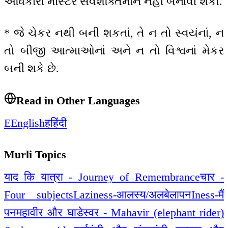
અધિકારી માસ્ટર સર્વશક્તિમાન નહીં બનાવી શકો.
* જે ચેકર નથી બની શકતાં, તે ન તો સ્વયંનાં, ન
તો બીજી આત્માઓનાં અને ન તો વિશ્વનાં મેકર
બની શકે છે.
Read in Other Languages
E
English
ह
हिंदी
Murli Topics
याद कि यात्रा - Journey of Remembrance
चार -
Four subjects
Laziness-आलस्य/अलबेलापन
Iness-मैं
पन
महावीर और घाडेस्वर - Mahavir (elephant rider)