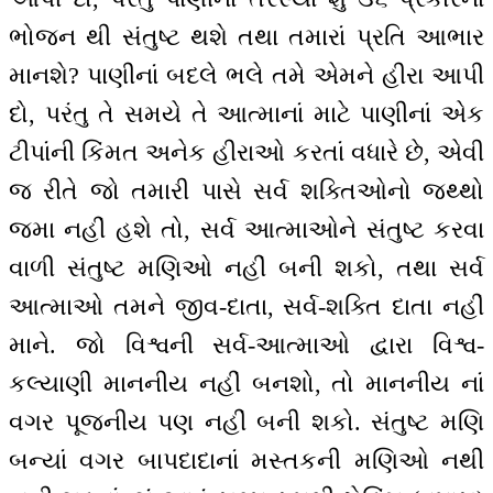
ભોજન થી સંતુષ્ટ થશે તથા તમારાં પ્રતિ આભાર
માનશે? પાણીનાં બદલે ભલે તમે એમને હીરા આપી
દો, પરંતુ તે સમયે તે આત્માનાં માટે પાણીનાં એક
ટીપાંની કિંમત અનેક હીરાઓ કરતાં વધારે છે, એવી
જ રીતે જો તમારી પાસે સર્વ શક્તિઓનો જથ્થો
જમા નહીં હશે તો, સર્વ આત્માઓને સંતુષ્ટ કરવા
વાળી સંતુષ્ટ મણિઓ નહીં બની શકો, તથા સર્વ
આત્માઓ તમને જીવ-દાતા, સર્વ-શક્તિ દાતા નહીં
માને. જો વિશ્વની સર્વ-આત્માઓ દ્વારા વિશ્વ-
કલ્યાણી માનનીય નહીં બનશો, તો માનનીય નાં
વગર પૂજનીય પણ નહીં બની શકો. સંતુષ્ટ મણિ
બન્યાં વગર બાપદાદાનાં મસ્તકની મણિઓ નથી