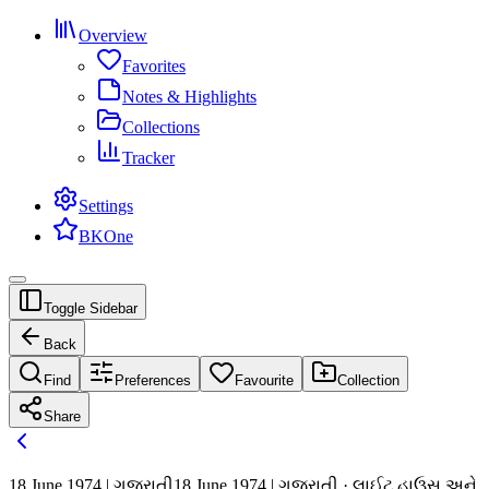
Overview
Favorites
Notes & Highlights
Collections
Tracker
Settings
BKOne
Toggle Sidebar
Back
Find
Preferences
Favourite
Collection
Share
18 June 1974 | ગુજરાતી
18 June 1974 | ગુજરાતી · લાઈટ હાઉસ અને