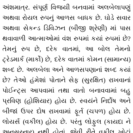
અંશમાત્ર. સંપૂર્ણ વિજયી બનવામાં અલબેલાપણું
અથવા રોયલ રુપનું આળસ બાધક છે. ઘોડે સવાર
અથવા સેકન્ડ ડિવિઝન (બીજી શ્રેણી) માં પાસ
થવાવાળી આત્માઓમાં વંશ રુપમાં કયાં રુપમાં છે?
તેમનું રુપ છે, દરેક વાતમાં, આ બોલ તેમનો
ટ્રેડમાર્ક (માર્કો) છે, દરેક વાતમાં કોમન (સામાન્ય)
શબ્દ છે. અલબેલા અને આળસપણાનાં શબ્દ કયાં
છે? તેઓ હંમેશાં પોતાને સેફ (સુરક્ષિત) રાખવાનાં
પોઈન્ટ્સ આપવામાં તથા વાતો બનાવવામાં બહુ
પ્રવિણ (હોશિયાર) હોય છે. સ્વયંને નિર્દોષ અને
બીજાં ઉપર દોષ રાખવામાં ફૂર્ત (ચપળ) હોય છે.
લોયર્સ (વકીલ) હોય છે. પરંતુ લોફુલ (કાયદા ને
અનુસરનાર) નથી હોતાં. જેવી રીતે વકીલ ખોટાં