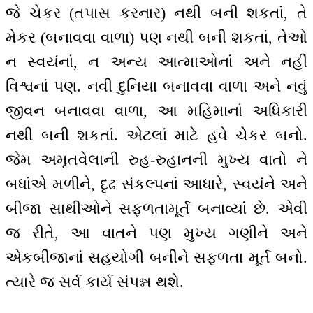
જે ચેકર (તપાસ કરનાર) નથી બની શકતાં, તે
મેકર (બનાવવા વાળા) પણ નથી બની શકતાં, તેઓ
ન સ્વયંનાં, ન અન્ય આત્માઓનાં અને નહીં
વિશ્વનાં પણ. નવી દુનિયા બનાવવા વાળા અને નવું
જીવન બનાવવા વાળા, આ મહિમાનાં અધિકારી
નથી બની શકતાં. એટલાં માટે હવે ચેકર બનો.
જેમ અમૃતવેલાની રુહ-રુહાનની મુખ્ય વાતો ને
બધાંએ મળીને, દૃઢ સંકલ્પનાં આધારે, સ્વયંને અને
બીજા સાથીઓને સફળતા‍‌મૂર્ત બનાવ્યાં છે. એવી
જ રીતે, આ વાતને પણ મુખ્ય ગણીને અને
એકબીજાનાં સહયોગી બનીને સફળતા મૂર્ત બનો.
ત્યારે જ સર્વ કાર્ય સંપન્ન થશે.