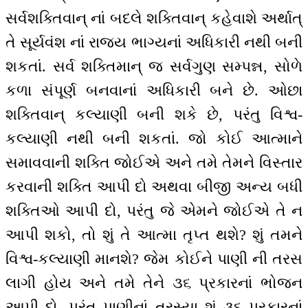
સર્વશક્તિવાન્ નાં બદલે શક્તિવાન્ કહેવાશે અર્થાત્
તે સૂર્યવંશ નાં રાજ્ય ભાગ્યનાં અધિકારી નથી બની
શકતાં. સર્વ શક્તિમાન્ જ સર્વગુણ સમ્પન્ન, સોળે
કળા સંપૂર્ણ બનવાનાં અધિકારી બને છે. ઓછા
શક્તિવાન્ કલ્યાણી બની શકે છે, પરંતુ વિશ્વ-
કલ્યાણી નથી બની શકતાં. જો કોઈ આત્માને
સમાવવાની શક્તિ જોઈએ અને તમે તેમને વિસ્તાર
કરવાની શક્તિ આપી દો અથવા બીજી અન્ય બધી
શક્તિઓ આપી દો, પરંતુ જે એમને જોઈએ તે ન
આપી શકો, તો શું તે આત્મા તૃપ્ત થશે? શું તમને
વિશ્વ-કલ્યાણી માનશે? જેમ કોઈને પાણી ની તરસ
લાગી હોય અને તમે તેને ૩૬ પ્રકારનાં ભોજન
આપી દો, પરંતુ પાણીનાં તરસ્યા શું ૩૬ પ્રકારનાં