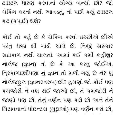
ટાઇટલ ધારણ કરવાનાં યોગ્ય બન્યાં છો? જો
ચેકિંગ કરતાં નથી આવડતું, તો પછી કયું ટાઇટલ
કટ (કપાઈ) થશે?
કોઈ તો કહે છે કે ચેકિંગ કરવાં ઇચ્છીએ છીએ
પરંતુ ધક્કા થી ગાડી ચાલે છે. નિજી સંસ્કાર
સદાકાળ નથી ચાલતાં. આમાં કઈ કમી કહીશું?
નોલેજ (જ્ઞાન) તો છે કે આ કરવું જોઈએ.
ત્રિકાળદર્શીપણા નું જ્ઞાન તો મળી ગયું છે ને? શું
નોલેજફુલ (જ્ઞાનસ્વરુપ) છો? હમણાં જો કોઈ પણ
કમજોરી ને વશ થઈ જાઓ છો, તે કમજોરી ને
જાણો પણ છો, તેનું વર્ણન પણ કરો છો અને તેને
મિટાવવાનાં પોઇન્ટસ (મુદ્દાઓ) પણ વર્ણન કરો છો,