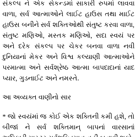
સંકલ્પ ને એક સેકન્ડમાં સાકારી રુપમાં લાવવા
વાળા, સર્વ આત્માઓને લાઈટ હાઉસ તથા માઈટ
હાઉસ બનીને સર્વ શક્તિઓથી સંતુષ્ટ કરવા વાળા,
સંતુષ્ટ મણિઓ, મસ્તક મણિઓ, સદા સ્વયં પર
અને દરેક સંકલ્પ પર ચેકર બનવા વાળા નવી
દુનિયાનાં મેકર અને વિશ્વ કલ્યાણી આત્માઓને
પરમાત્મા અને સર્વશ્રેષ્ઠ આત્મા બાપદાદાનાં યાદ
પ્યાર, ગુડનાઈટ અને નમસ્તે.
આ અવ્યક્ત વાણીનો સાર
* જો સ્વયંમાં જ કોઈ એક શક્તિની કમી હશે, તો
બીજાં ને સર્વ શક્તિમાન્ બાપનાં વારસાનાં