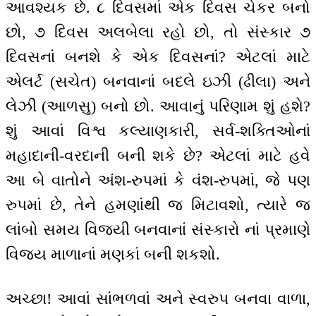
આવશ્યક છે. ૮ દિવસમાં એક દિવસ ચેકર બનો
છો, ૭ દિવસ અલબેલા રહો છો, તો સંસ્કાર ૭
દિવસનાં બનશે કે એક દિવસનાં? એટલાં માટે
એલર્ટ (સચેત) બનવાનાં બદલે ઇઝી (ઢીલા) અને
લેઝી (આળસુ) બનો છો. આવાનું પરિણામ શું હશે?
શું આવાં વિશ્વ કલ્યાણકારી, સર્વ-શક્તિઓનાં
મહાદાની-વરદાની બની શકે છે? એટલાં માટે હવે
આ બે વાતોને અંશ-રુપમાં કે વંશ-રુપમાં, જે પણ
રુપમાં છે, તેને હમણાંથી જ મિટાવશો, ત્યારે જ
લાંબો સમય વિજયી બનવાનાં સંસ્કારો નાં પ્રમાણે
વિજય માળાનાં મણકાં બની શકશો.
અચ્છા! આવાં સાંભળવાં અને સ્વરુપ બનવા વાળા,