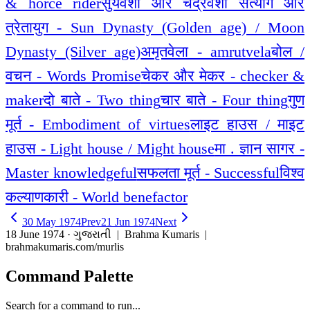
& horce rider
सुर्यवंशी और चंद्रवंशी सत्याग और
त्रेतायुग - Sun Dynasty (Golden age) / Moon
Dynasty (Silver age)
अमृतवेला - amrutvela
बोल /
वचन - Words Promise
चेकर और मेकर - checker &
maker
दो बाते - Two thing
चार बाते - Four thing
गुण
मूर्त - Embodiment of virtues
लाइट हाउस / माइट
हाउस - Light house / Might house
मा . ज्ञान सागर -
Master knowledgeful
सफलता मूर्त - Successful
विश्व
कल्याणकारी - World benefactor
30 May 1974
Prev
21 Jun 1974
Next
18 June 1974 · ગુજરાતી
| Brahma Kumaris |
brahmakumaris.com/murlis
Command Palette
Search for a command to run...