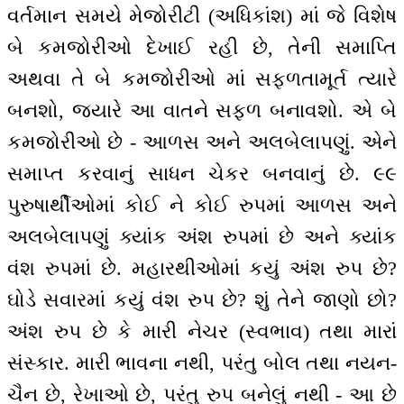
વર્તમાન સમયે મેજોરીટી (અધિકાંશ) માં જે વિશેષ
બે કમજોરીઓ દેખાઈ રહી છે, તેની સમાપ્તિ
અથવા તે બે કમજોરીઓ માં સફળતામૂર્ત ત્યારે
બનશો, જ્યારે આ વાતને સફળ બનાવશો. એ બે
કમજોરીઓ છે - આળસ અને અલબેલાપણું. એને
સમાપ્ત કરવાનું સાધન ચેકર બનવાનું છે. ૯૯
પુરુષાર્થીઓ‍માં કોઈ ને કોઈ રુપમાં આળસ અને
અલબેલાપણું ક્યાંક અંશ રુપમાં છે અને ક્યાંક
વંશ રુપમાં છે. મહારથીઓમાં કયું અંશ રુપ છે?
ઘોડે સવારમાં કયું વંશ રુપ છે? શું તેને જાણો છો?
અંશ રુપ છે કે મારી નેચર (સ્વભાવ) તથા મારાં
સંસ્કાર. મારી ભાવના નથી, પરંતુ બોલ તથા નયન-
ચૈન છે, રેખાઓ છે, પરંતુ રુપ બનેલું નથી - આ છે