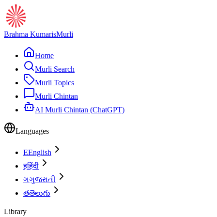
Brahma Kumaris
Murli
Home
Murli Search
Murli Topics
Murli Chintan
AI Murli Chintan (ChatGPT)
Languages
E
English
ह
हिंदी
ગ
ગુજરાતી
త
తెలుగు
Library