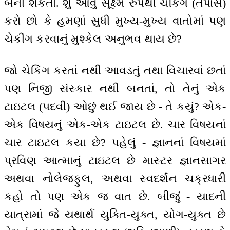
બની શકતાં. શું આવું સૂક્ષ્મ રુપથી ચેકિંગ (તપાસ)
કરો છો કે હમણાં સુધી મુખ્ય-મુખ્ય વાતોમાં પણ
ચેકીંગ કરવાનું મુશ્કેલ અનુભવ થાય છે?
જો ચેકિંગ કરતાં નથી આવડતું તથા વિચારવાં છતાં
પણ નિજી સંસ્કાર નથી બનતાં, તો તેનું એક
ટાઇટલ (પદવી) ઓછું થઈ જાય છે - તે કયું? એક-
એક વિષયનું એક-એક ટાઇટલ છે. ચાર વિષયનાં
ચાર ટાઇટલ કયા છે? પહેલું - જ્ઞાનનાં વિષયમાં
પ્રવિણ આત્માનું ટાઇટલ છે માસ્ટર જ્ઞાનસાગર
અથવા નોલેજફુલ, અથવા સ્વદર્શન ચક્રધારી
કહો તો પણ એક જ વાત છે. બીજું - યાદની
યાત્રામાં જે યથાર્થ યુક્તિ-યુક્ત, યોગ-યુક્ત છે