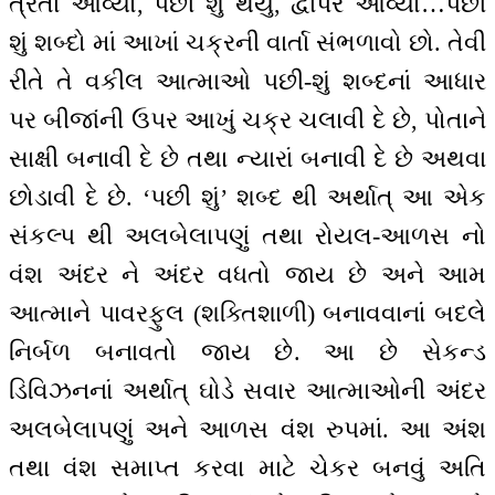
ત્રેતા આવ્યો, પછી શું થયું, દ્વાપર આવ્યો…પછી
શું શબ્દો માં આખાં ચક્રની વાર્તા સંભળાવો છો. તેવી
રીતે તે વકીલ આત્માઓ પછી-શું શબ્દનાં આધાર
પર બીજાંની ઉપર આખું ચક્ર ચલાવી દે છે, પોતાને
સાક્ષી બનાવી દે છે તથા ન્યારાં બનાવી દે છે અથવા
છોડાવી દે છે. ‘પછી શું’ શબ્દ થી અર્થાત્ આ એક
સંકલ્પ થી અલબેલાપણું તથા રોયલ-આળસ નો
વંશ અંદર ને અંદર વધતો જાય છે અને આમ
આત્માને પાવરફુલ (શક્તિશાળી) બનાવવાનાં બદલે
નિર્બળ બનાવતો જાય છે. આ છે સેકન્ડ
ડિવિઝનનાં અર્થાત્ ઘોડે સવાર આત્માઓની અંદર
અલબેલાપણું અને આળસ વંશ રુપમાં. આ અંશ
તથા વંશ સમાપ્ત કરવા માટે ચેકર બનવું અતિ