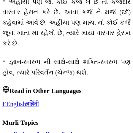
* અહીંયા પણ જો કોઈ કર્જ લે છે તો કર્જદાર
વારંવાર હેરાન કરે છે. આવા કર્જ ને મર્જ (દર્દ)
કહેવામાં આવે છે. અહીંયા પણ માયા નો કોઈ કર્જ
જૂના ખાતા માં રહેલો છે, ત્યારે માયા વારંવાર હેરાન
કરે છે.
* જ્ઞાન-સ્વરુપ ની સાથે-સાથે શક્તિ-સ્વરુપ પણ
હોવ, ત્યારે પરિવર્તન (ચેન્જ) થશે.
Read in Other Languages
E
English
ह
हिंदी
Murli Topics