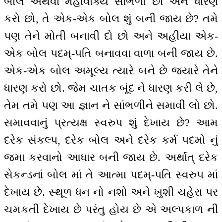
બોલ અથવા મહાવાક્ય સાંભળો છો અને ધારણ
કરો છો, તે એક-એક બોલ શું બની જાય છે? તમે
પણ તેને મોતી બનાવી દો છો અને અહીંયા એક-
એક બોલ પદમ્-પતિ બનાવવા વાળા બની જાય છે.
એક-એક બોલ અમૂલ્ય ત્યારે બને છે જ્યારે તેને
ધારણ કરો છો. જેમ ચાતક બૂંદ ને ધારણ કરી લે છે,
તેમ તમે પણ આ જ્ઞાન ને સાંભળીને સમાવી લો છો.
સમાવવાનું પ્રત્યક્ષ સ્વરુપ શું દેખાય છે? આમ
દરેક સંકલ્પ, દરેક બોલ અને દરેક કર્મ પદમો નું
જમા કરવાનો આધાર બની જાય છે. અર્થાત્ દરેક
સેકન્ડનાં બોલ માં તે આત્મા પદમ્-પતિ સ્વરુપ માં
દેખાય છે. સ્થૂળ ધન નો નશો અને ખુશી ચહેરા પર
ચમકતી દેખાય છે પરંતુ હોય છે એ અલ્પકાળ ની