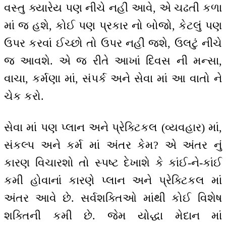
વસ્તુ ક્યારેય પણ નીચે નહીં આવે, એ ચઢતી કળા
માં જ હશે, કોઈ પણ પ્રકાર નો બોજો, કેટલું પણ
ઉપર કરવાં ઈચ્છો તો ઉપર નહીં જશે, ઉલટું નીચે
જ આવશે. એ જ રીતે આખાં દિવસ ની મન્સા,
વાચા, કર્મણા માં, સંપર્ક અને સેવા માં આ વાતો ને
ચેક કરો.
સેવા માં પણ પ્લાન અને પ્રેક્ટિકલ (વ્યવહાર) માં,
સંકલ્પ અને કર્મ માં અંતર કેમ? એ અંતર નું
કારણ વિચારશો તો સ્પષ્ટ દેખાશે કે કાંઈ-ને-કાંઈ
કમી હોવાનાં કારણે પ્લાન અને પ્રેક્ટિકલ માં
અંતર આવે છે. સર્વશક્તિઓ માંથી કોઈ વિશેષ
શક્તિની કમી છે. જેમ યોદ્ધા મેદાન માં