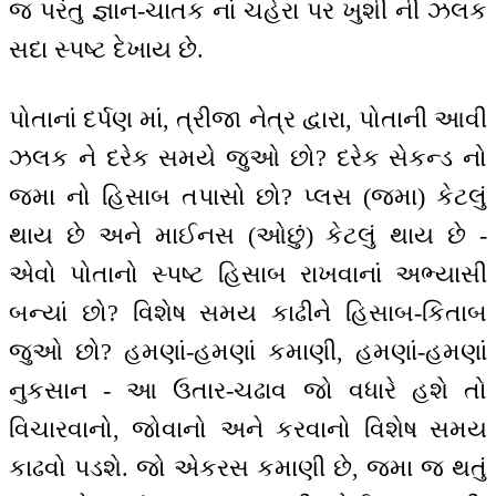
જ પરંતુ જ્ઞાન-ચાતક નાં ચહેરા પર ખુશી ની ઝલક
સદા સ્પષ્ટ દેખાય છે.
પોતાનાં દર્પણ માં, ત્રીજા નેત્ર દ્વારા, પોતાની આવી
ઝલક ને દરેક સમયે જુઓ છો? દરેક સેકન્ડ નો
જમા નો હિસાબ તપાસો છો? પ્લસ (જમા) કેટલું
થાય છે અને માઈનસ (ઓછું) કેટલું થાય છે -
એવો પોતાનો સ્પષ્ટ હિસાબ રાખવાનાં અભ્યાસી
બન્યાં છો? વિશેષ સમય કાઢીને હિસાબ-કિતાબ
જુઓ છો? હમણાં-હમણાં કમાણી, હમણાં-હમણાં
નુકસાન - આ ઉતાર-ચઢાવ જો વધારે હશે તો
વિચારવાનો, જોવાનો અને કરવાનો વિશેષ સમય
કાઢવો પડશે. જો એકરસ કમાણી છે, જમા જ થતું