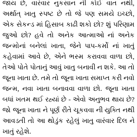
જાય છે, વારંવાર નુકસાન ની કોઈ વાત નથી,
અર્થાત્ ખાતુ સ્પષ્ટ છે તો જે પણ સમયે ઇચ્છો,
એક સેકન્ડ માં હિસાબ કાઢી શકો છો? શું પરિણામ
જુઓ છો? હવે તો અનેક આત્માઓ નાં અનેક
જન્મોનાં બનેલાં ખાતા, જેને પાપ-કર્મો નાં ખાતું
કહેવામાં આવે છે, એને ભસ્મ કરાવવા વાળા ‌છો,
તેઓ પોતે પોતાનું આવું ખાતુ બનાવી ન શકે. આ તો
જૂના ખાતા છે. તમે તો જૂના ખાતા સમાપ્ત કરી નવો
જન્મ, નવા ખાતા બનાવવા વાળા છો. જૂના ખાતા
બધાં ખતમ થઈ રહ્યાં છે - એવો અનુભવ થાય છે?
જો જૂના ખાતા ને પૂર્ણ રીતે ચૂકવવા ની યુક્તિ નથી
આવડતી તો આ થોડુંક રહેલું ખાતુ વારંવાર દિલ ને
ખાતું રહેશે.