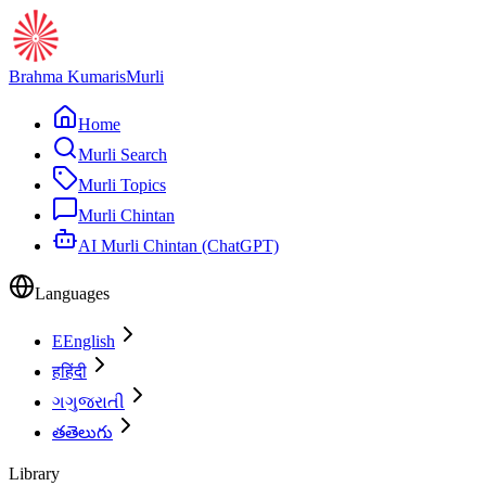
Brahma Kumaris
Murli
Home
Murli Search
Murli Topics
Murli Chintan
AI Murli Chintan (ChatGPT)
Languages
E
English
ह
हिंदी
ગ
ગુજરાતી
త
తెలుగు
Library