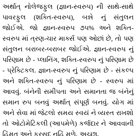
અર્થાત્ નોલેજફુલ (જ્ઞાન-સ્વરુપ) ની સાથે-સાથે
પાવરફુલ (શક્તિ-સ્વરુપ), બન્ને નું સંતુલન
જોઈએ. જો જ્ઞાન-સ્વરુપ ૭૫% અને શક્તિ-
સ્વરુપ માં ત્રણ-ચાર માર્ક્સ પણ ઓછાં છે, તો પણ
સંતુલન બરાબર-બરાબર જોઈએ. જ્ઞાન-સ્વરુપ નું
પરિણામ છે - પ્લાનિંગ, શક્તિ-સ્વરુપ નું પરિણામ છે
- પ્રેક્ટિકલ. જ્ઞાન-સ્વરુપ નું પરિણામ છે - સંકલ્પ
અને શક્તિ-સ્વરુપ નું પરિણામ છે - સ્વરુપ માં
આવવું. બંનેની સમીપતા અને સમાનતા જ બંનેનું
સમાન રુપ બનવું અર્થાત્ સંપૂર્ણ બનવું. યોગ માં
અને સેવા માં જેટલો સમય સ્વયં ને વ્યસ્ત રાખશો
તો ઓટોમેટિકલી‌ (આપમેળે) કર્જદાર ને આવવાની
હિંમત અને ફુરસદ નહિં મળે. અચ્છા.