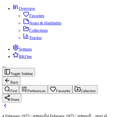
Overview
Favorites
Notes & Highlights
Collections
Tracker
Settings
BKOne
Toggle Sidebar
Back
Find
Preferences
Favourite
Collection
Share
4 February 1975 | ગુજરાતી
4 February 1975 | ગુજરાતી · જ્ઞાન ને