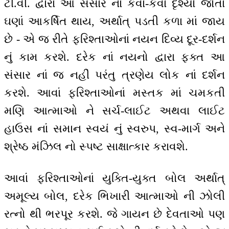
ટી.વી. દ્વારા આ સંસાર નાં કેવાં-કેવાં દૃશ્યો જોતાં
ઘણાં આકર્ષિત થાય, અર્થાત્ પડતી કળા માં જાય
છે - એ જ રીતે ફરિશ્તાઓનાં નયન દિવ્ય દૂર-દર્શન
નું કામ કરશે. દરેક નાં નયનો દ્વારા ફક્ત આ
સંસાર નાં જ નહીં પરંતુ ત્રણેય લોક નાં દર્શન
કરશે. આવાં ફરિશ્તાઓનાં મસ્તક માં ચમકતી
મણિ આત્માઓ ને સર્ચ-લાઈટ અથવા લાઈટ
હાઉસ નાં સમાન સ્વયં નું સ્વરુપ, સ્વ-માર્ગ અને
શ્રેષ્ઠ મંઝિલ નો સ્પષ્ટ સાક્ષાત્કાર કરાવશે.
આવાં ફરિશ્તાઓનાં યુક્તિ-યુક્ત બોલ અર્થાત્
અમૂલ્ય બોલ, દરેક ભિખારી આત્માઓ ની ઝોલી
રત્નો થી ભરપૂર કરશે. જે ગાયન છે દેવતાઓ પણ