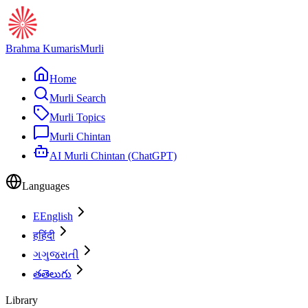
Brahma Kumaris
Murli
Home
Murli Search
Murli Topics
Murli Chintan
AI Murli Chintan (ChatGPT)
Languages
E
English
ह
हिंदी
ગ
ગુજરાતી
త
తెలుగు
Library