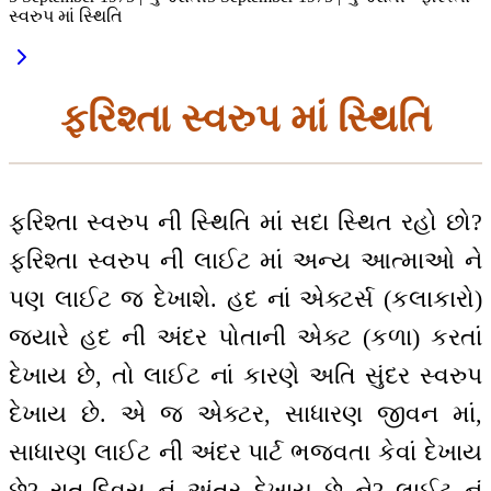
સ્વરુપ માં સ્થિતિ
ફરિશ્તા સ્વરુપ માં સ્થિતિ
ફરિશ્તા સ્વરુપ ની સ્થિતિ માં સદા સ્થિત રહો છો?
ફરિશ્તા સ્વરુપ ની લાઈટ માં અન્ય આત્માઓ ને
પણ લાઈટ જ દેખાશે. હદ નાં એક્ટર્સ (કલાકારો)
જ્યારે હદ ની અંદર પોતાની એક્ટ (કળા) કરતાં
દેખાય છે, તો લાઈટ નાં કારણે અતિ સુંદર સ્વરુપ
દેખાય છે. એ જ એક્ટર, સાધારણ જીવન માં,
સાધારણ લાઈટ ની અંદર પાર્ટ ભજવતા કેવાં દેખાય
છે? રાત-દિવસ નું અંતર દેખાય છે ને? લાઈટ નું