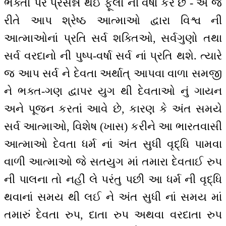
ભક્તો પર પ્રસન્ન થઈ ફૂલો ની વર્ષા કરે છે - એ જ
રીતે આપ શ્રેષ્ઠ આત્માઓ દ્વારા વિશ્વ ની
આત્માઓનાં પ્રતિ સર્વ શક્તિઓ, સર્વગુણો તથા
સર્વ વરદાનો ની પુષ્પ-વર્ષા સર્વ નાં પ્રતિ થશે. ત્યારે
જ આપ સર્વ ને દેવતા અર્થાત્ આપવા વાળા સમજી
ને ભક્ત-ગણ દ્વાપર યુગ થી દેવતાઓ નું ગાયન
અને પૂજન કરતાં આવે છે, કારણ કે અંત સમયે
સર્વ આત્માઓ, વિશેષ (ખાસ) કરીને આ ભારતવાસી
આત્માઓ દેવતા ધર્મ નાં અંત સુધી વૃદ્ધિ પામવા
વાળી આત્માઓ જે સતયુગ માં તમારા દેવતાઈ રુપ
ની પાલના તો નહીં લે પરંતુ પછી આ ધર્મ ની વૃદ્ધિ
થવાનાં સમય થી લઈ ને અંત સુધી નાં સમય માં
તમારું દેવતા રુપ, દાતા રુપ અથવા વરદાતા રુપ