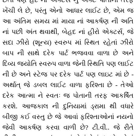
ખેંચી લે છે, પરંતુ એનો આધાર લાઈટ છે, એમ જ
આ અંતિમ સમય માં માયા નાં આકર્ષણ ની અતિ
નાં પછી અંત થવાથી, બેહદ નાં હીરો એક્ટર્સ, જે
સદા ઝીરો (શૂન્ય) સ્વરુપ માં સ્થિત રહેતાં ઝીરો
બાપ ની સાથે દરેક પાર્ટ ભજવવા વાળા છે અને
દિવ્ય જ્યોતિ સ્વરુપ વાળા જેની સ્થિતિ પણ લાઈટ
ની છે અને સ્ટેજ પર દરેક પાર્ટ પણ લાઇટ માં છે -
અર્થાત્ જે ડબલ લાઈટ વાળા ફરિશ્તા છે - તેઓ
દરેક આત્મા ને સ્વતઃ જ પોતાની તરફ આકર્ષિત
કરશે. આજકાલ ની દુનિયામાં ડ્રામા થી વધારે
બીજી કઈ વસ્તુ છે જે આવાં ફરિશ્તાઓનાં નયનો
જેવી આકર્ષણ કરવા વાળી છે? ટી.વી.. જે રીતે