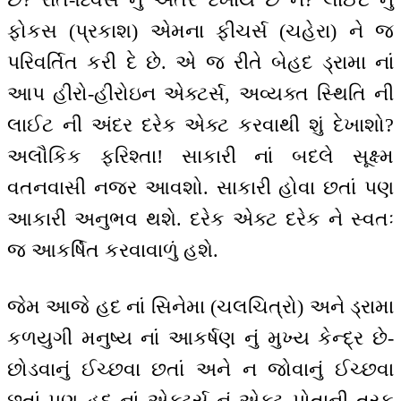
ફોકસ (પ્રકાશ) એમના ફીચર્સ (ચહેરા) ને જ
પરિવર્તિત કરી દે છે. એ જ રીતે બેહદ ડ્રામા નાં
આપ હીરો-હીરોઇન એક્ટર્સ, અવ્યક્ત સ્થિતિ ની
લાઈટ ની અંદર દરેક એક્ટ કરવાથી શું દેખાશો?
અલૌકિક ફરિશ્તા! સાકારી નાં બદલે સૂક્ષ્મ
વતનવાસી નજર આવશો. સાકારી હોવા છતાં પણ
આકારી અનુભવ થશે. દરેક એક્ટ દરેક ને સ્વતઃ
જ આકર્ષિત કરવાવાળું હશે.
જેમ આજે હદ નાં સિનેમા (ચલચિત્રો) અને ડ્રામા
કળયુગી મનુષ્ય નાં આકર્ષણ નું મુખ્ય કેન્દ્ર છે-
છોડવાનું ઈચ્છવા છતાં અને ન જોવાનું ઈચ્છવા
છતાં પણ હદ નાં એક્ટર્સ નું એક્ટ પોતાની તરફ