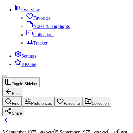
Overview
Favorites
Notes & Highlights
Collections
Tracker
Settings
BKOne
Toggle Sidebar
Back
Find
Preferences
Favourite
Collection
Share
5 September 1975 | ગુજરાતી
5 September 1975 | ગુજરાતી · ફરિશ્તા