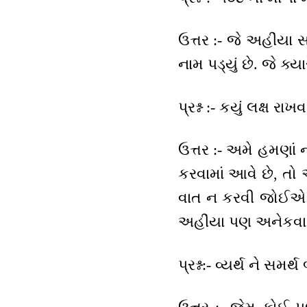
ઉત્તર :- જે અહીંયા
નામ પડ્યું છે. જે ક્
પ્રશ્ન :- કયું લક્ષ 
ઉત્તર :- અમે હમણાં
કરવામાં આવે છે, તો
વાત ન કરવી જોઈએ પરં
અહીંયા પણ અનેકવાર ન
પ્રશ્ન:- વ્યર્થ ને 