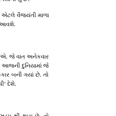
. એટલે વૈજયંતી માળા
ં આવશે.
છીએ. જે વાત અનેકવાર
મ આજની દુનિયામાં જે
્કાર બની ગયાં છે. તો
’ દેશે.