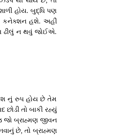
 ઝડપ થી થાય છે, તો
િશાળી હોય. બુદ્ધિ પણ
થે કનેક્શન હશે. અહીં
 ઢીલું ન થવું જોઈએ.
ાશ નું રુપ હોય છે તેમ
છોડી તો બાકી રહ્યું
જ જો બ્રાહ્મણ જીવન
ાનું છે, તો બ્રાહ્મણ