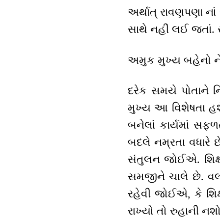
અર્થાત્ રાવણપણા નાં
સાથે નહીં લઈ જતાં. 
અમુક મુખ્ય બહેનો ન
દરેક સમયે પોતાને ન
મુખ્ય આ વિશેષતા હશે
બનેલાં કાર્યમાં સફળ
બદલે નમ્રતા વધારે છ
સંતુલન જોઈએ. શિક્ષક
સમજીને ચાલે છે. વર્લ
રહેવી જોઈએ, કે શિક
રાખ્યો તો રુહાની ન