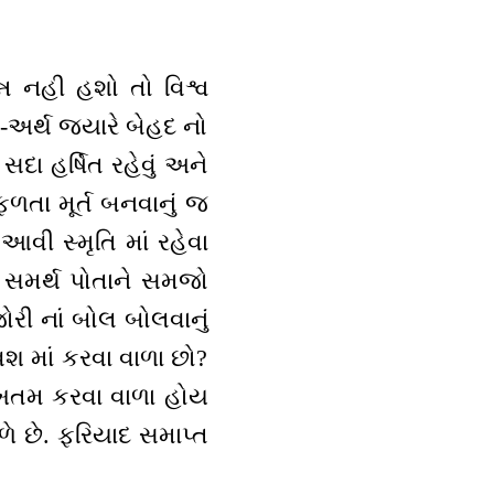
ન્ન નહી હશો તો વિશ્વ
-અર્થ જ્યારે બેહદ નો
સદા હર્ષિત રહેવું અને
ફળતા મૂર્ત બનવાનું જ
વી સ્મૃતિ માં રહેવા
ં સમર્થ પોતાને સમજો
ોરી નાં બોલ બોલવાનું
 વશ માં કરવા વાળા છો?
ે ખતમ કરવા વાળા હોય
ે છે. ફરિયાદ સમાપ્ત