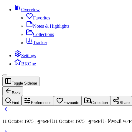
Overview
Favorites
Notes & Highlights
Collections
Tracker
Settings
BKOne
Toggle Sidebar
Back
Find
Preferences
Favourite
Collection
Share
11 October 1975 | ગુજરાતી
11 October 1975 | ગુજરાતી · વિજયી બન