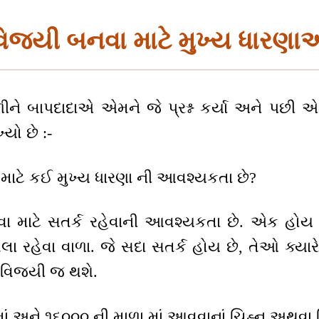
િજયી બનવા માટે મુખ્ય ધારણ
ને બાપદાદાએ એમને જે પ્રશ્ન કર્યા અને પછી એ
યો છે :-
ા માટે કઈ મુખ્ય ધારણા ની આવશ્યકતા છે?
ા માટે સતર્ક રહેવાની આવશ્યકતા છે. એક હોય છ
 રહેવા વાળા. જે સદા સતર્ક હોય છે, તેઓ ક્યાર
ા વિજયી જ થશે.
ા માં અને ૧૬૦૦૦ ની માળા માં આવવાનાં ચિહ્ન અથવા ન