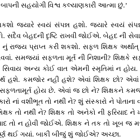
રી બાપની સહયોગી વિશ્વ કલ્યાણકારી આત્મા છું.’
કશો જ્યારે સ્વયં સંપન્ન હશો. જ્યારે સ્વયં સંપ
. સદૈવ બેહદની દૃષ્ટિ રાખવી જોઈએ. બેહદ ની સેવા
 નું રાજ્ય પ્રાપ્ત કરી શકશો. સફળ શિક્ષક અર્થાત્ 
નાવવાં. સમજ્યાં સફળતા મૂર્ત ની નિશાની? શિક્ષકે સ
ાં સિવાય અન્ય કોઈ વાત એમની સ્મૃતિમાં ન હોય. આ
ર્થ હશે. કમજોર નહી હશે? એવાં શિક્ષક છો? એવા
સફળતામૂર્ત હોય છે. એવાં જ છો ને? શિક્ષકને કમજ
ારો નાં વશીભૂત તો નથી ને? શું સંસ્કારો ને પોતાના
િક્ષક તો નથી ને? શિક્ષક તો અનેકો ની ફરિયાદ ન
યાદ તો ન હોવી જોઈએ. શિક્ષક ને તક તો ખૂબ જ મળ
્ણ થઈ ગયાં. બાકી બીજું શું જોઈએ? અચ્છા.