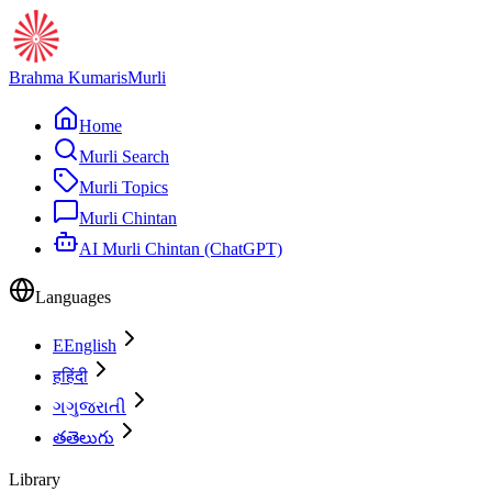
Brahma Kumaris
Murli
Home
Murli Search
Murli Topics
Murli Chintan
AI Murli Chintan (ChatGPT)
Languages
E
English
ह
हिंदी
ગ
ગુજરાતી
త
తెలుగు
Library