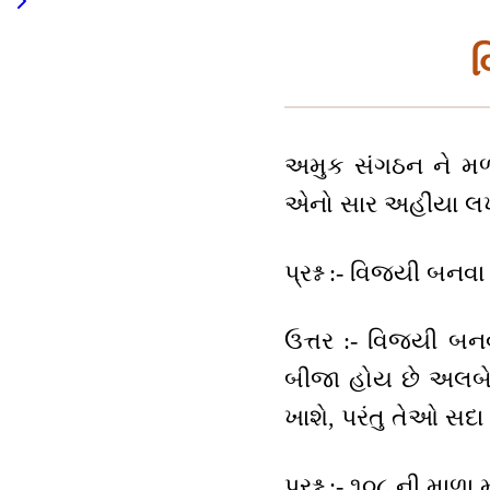
વ
અમુક સંગઠન ને મળી
એનો સાર અહીંયા લખ્
પ્રશ્ન :- વિજયી બનવ
ઉત્તર :- વિજયી બનવ
બીજા હોય છે અલબેલા
ખાશે, પરંતુ તેઓ સદ
પ્રશ્ન :- ૧૦૮ ની માળ