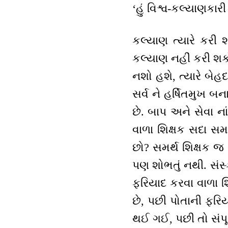
‘હું વિશ્વ-કલ્યાણકા
કલ્યાણ ત્યારે કરી શ
કલ્યાણ નહીં કરી શકો
નશો હશે, ત્યારે બેહદ
સર્વ ને હર્ષિતમુખ બ
છે. બાપ અને સેવા ન
વાળા શિક્ષક સદા સમ
છો? સમર્થ શિક્ષક જ 
પણ શોભતું નથી. સંસ્ક
ફરિયાદ કરવા વાળા શ
છે, પછી પોતાની ફરિ
થઈ ગઈ, પછી તો સંપૂર