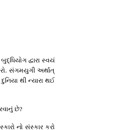
ુદ્ધિયોગ દ્વારા સ્વયં
ો. સંગમયુગી અર્થાત્
ી દુનિયા થી ન્યારા થઈ
રવાનું છે?
સ્કારો નો સંસ્કાર કરો