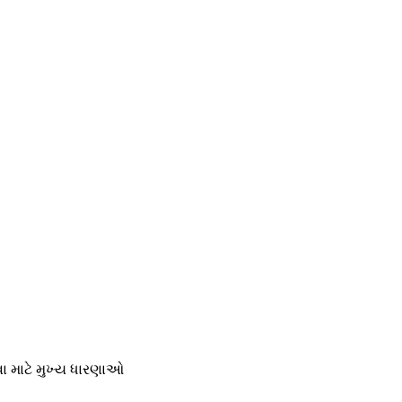
વા માટે મુખ્ય ધારણાઓ