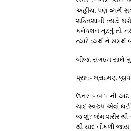
ઉત્તર :- જેમ કોઈ 
અહીંયા પણ વ્યર્થ સં
શક્તિશાળી ત્યારે થશ
કનેક્શન તૂટતું તો 
ત્યારે વ્યર્થ ને સમર્
બીજા સંગઠન સાથે મ
પ્રશ્ન :- બ્રાહ્મણ જીવન
ઉત્તર :- બાપ ની યાદ 
યાદ સ્વરુપ એવાં થઈ
જ શું? જેમ શરીર થ
થી યાદ નીકળી જાય તો