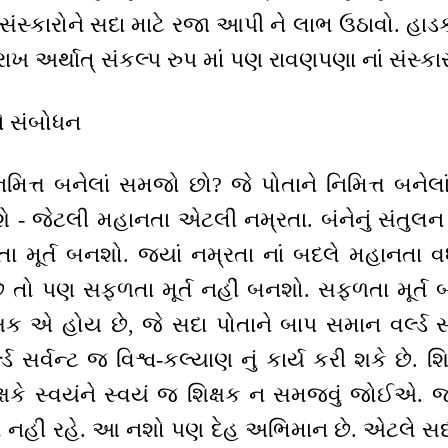
 સંસ્કારોને સદા માટે રજા આપી ને લાભ ઉઠાવો. હા
રાખ અર્થાત્ સંકલ્પ રુપ માં પણ રાવણપણા નાં સંસ્કા
ે સંબોધન
િમિત્ત બનેલાં સમજો છો? જે પોતાને નિમિત્ત બનેલ
 - જેટલી મહાનતા એટલી નમ્રતા. બંનેનું સંતુલન હ
તા મૂર્ત બનશો. જ્યાં નમ્રતા નાં બદલે મહાનતા વધ
ે તો પણ સફળતા મૂર્ત નહીં બનશો. સફળતા મૂર્ત બન
 એ હોય છે, જે સદા પોતાને બાપ સમાન વર્લ્ડ સર્વ
્ડ સર્વન્ટ જ વિશ્વ-કલ્યાણ નું કાર્ય કરી શકે છે. શ
્ષકે સ્વયંને સ્વયં જ શિક્ષક ન સમજવું જોઈએ. 
શો નહીં રહે. આ નશો પણ દેહ અભિમાન છે. એટલે સદા 