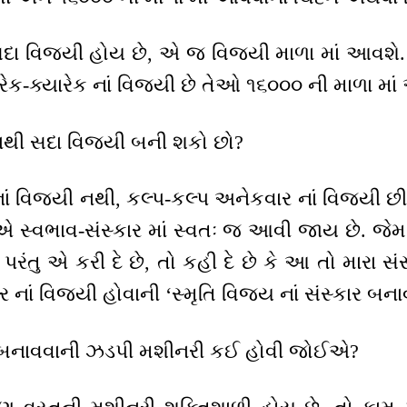
 સદા વિજયી હોય છે, એ જ વિજયી માળા માં આવશે
યારેક-ક્યારેક નાં વિજયી છે તેઓ ૧૬૦૦૦ ની માળા મા
રાખવાથી સદા વિજયી બની શકો છો?
 નાં વિજયી નથી, કલ્પ-કલ્પ અનેકવાર નાં વિજયી 
 એ સ્વભાવ-સંસ્કાર માં સ્વતઃ જ આવી જાય છે. જે
તુ એ કરી દે છે, તો કહી દે છે કે આ તો મારા સંસ
ાં વિજયી હોવાની ‘સ્મૃતિ વિજય નાં સંસ્કાર બનાવી
સમર્થ બનાવવાની ઝડપી મશીનરી કઈ હોવી જોઈએ?