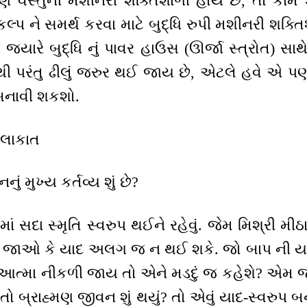
પણ વસ્તુની મશીનરી શક્તિશાળી હોય છે, તો કામ
કલ્પ ને સમર્થ કરવા માટે બુદ્ધિ રુપી મશીનરી શક્ત
ે જ્યારે બુદ્ધિ નું પાવર હાઉસ (ઊર્જા સ્ત્રોત) સા
નથી પરંતુ ઢીલું જરુર થઈ જાય છે, એટલે હવે એ પણ
થ બનાવી શકશો.
ુલાકાત
નું મુખ્ય કર્તવ્ય શું છે?
માં સદા સ્મૃતિ સ્વરુપ થઈને રહેવું. જેમ મિશ્રી મીઠ
 જાઓ કે યાદ અલગ જ ન થઈ શકે. જો બાપ ની યાદ 
ી આત્મા નીકળી જાય તો એને મડદું જ કહેશે? એમ 
 બ્રાહ્મણ જીવન શું થયું? તો એવું યાદ-સ્વરુપ બનવ