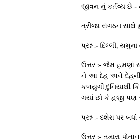
જીવન નું કર્તવ્ય છે -
ત્રીજા સંગઠન સાથે 
પ્રશ્ન :- દિલ્લી, યમુ
ઉત્તર :- જેમ હમણાં સ
ને આ દેહ અને દેહની
કળયુગી દુનિયાથી કિના
ગયાં છો કે હજી પણ એ
પ્રશ્ન :- દશેરા પર બધા
ઉત્તર :- તમારા પોતાન