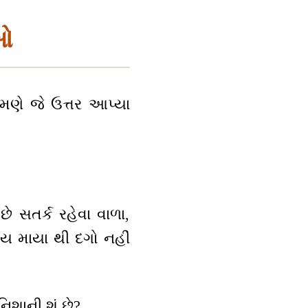
ાઓ
મણે જે ઉત્તર આપ્યા
ે સતર્ક રહેવા વાળા,
ેય માયા થી દગો નહીં
િશાની શું છે?