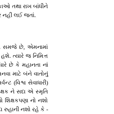
ડકાઓ તથા રાખ બાંધીને
ર નહીં લઈ જતાં.
ાં સમજે છે, એમનામાં
શે. ત્યારે જ નિમિત્ત
ારે છે કે મહાનતા નાં
વા માટે બંને વાતોનું
ન્ટ (વિશ્વ સેવાધારી)
િક્ષક ને સદા એ સ્મૃતિ
જો શિક્ષકપણા નો નશો
રુહાની નશો રહે કે -