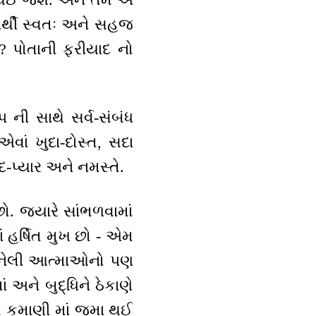
ષાર્થી સ્વતઃ અને સહજ
? પોતાની ફરીયાદ નો
 ની સાથે સર્વ-સંબંધ
વાં ખુદા-દોસ્ત, સદા
દ-પ્યાર અને નમસ્તે.
. જ્યારે સાંભળવામાં
 હર્ષિત મુખ છો - એમ
 બનેલી આત્માઓનો પણ
 અને બુદ્ધિને ઠેકાણે
 કમાણી માં જમા થઈ