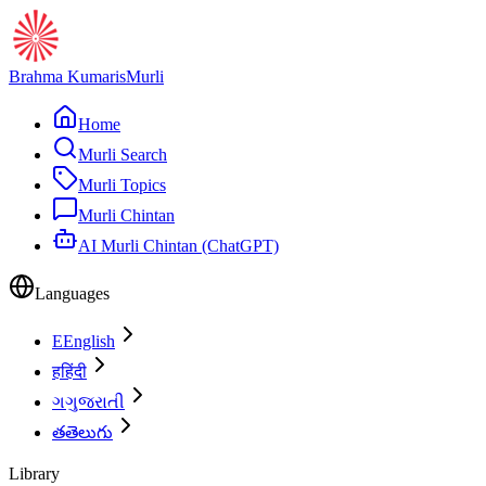
Brahma Kumaris
Murli
Home
Murli Search
Murli Topics
Murli Chintan
AI Murli Chintan (ChatGPT)
Languages
E
English
ह
हिंदी
ગ
ગુજરાતી
త
తెలుగు
Library