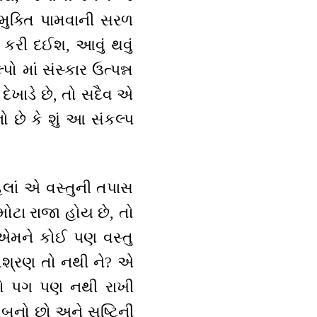
 મુક્તિ પામવાની સરળ
આ કરી દઈશ, આવું થવું
ો માં સંસ્કાર ઉત્પન્ન
 દેખાડે છે, તો સદૈવ એ
 છે કે શું આ સંકલ્પ
હેલાં એ વસ્તુની તપાસ
-મોટા રાજા હોય છે, તો
 એમને કોઈ પણ વસ્તુ
મિશ્રણ તો નથી ને? એ
સો પગ પણ નથી રાખી
બનો છો અને સૃષ્ટિની