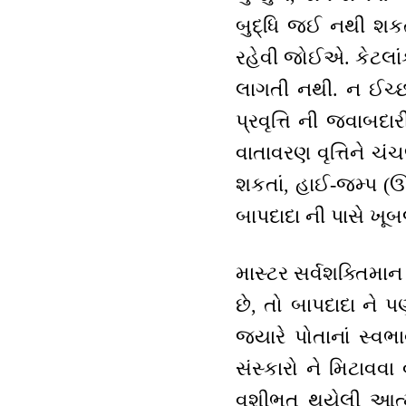
બુદ્ધિ જઈ નથી શકતી.
રહેવી જોઈએ. કેટલાંક
લાગતી નથી. ન ઈચ્છવ
પ્રવૃત્તિ ની જવાબદ
વાતાવરણ વૃત્તિને ચં
શકતાં, હાઈ-જમ્પ (
બાપદાદા ની પાસે ખૂ
માસ્ટર સર્વશક્તિમા
છે, તો બાપદાદા ને 
જ્યારે પોતાનાં સ્વ
સંસ્કારો ને મિટાવવા
વશીભૂત થયેલી આત્મા