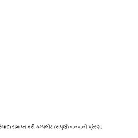
િયાદ) સમાપ્ત કરી કમ્પલીટ (સંપૂર્ણ) બનવાની પ્રેરણા