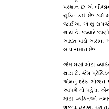
પરેશાન છે એ બીજાની
યુક્તિ કઈ છે? કર્મ 
જોઈએ, એ શું સમજે છે,
થાય છે. જ્યારે જાણો 
આદત પાડો અથવા અભ્ય
બાપ-સમાન છે?
જેમ ઘણાં મોટા વ્યક્
થાય છે. જેમ પ્રેસિડન
એમનું દરેક ભોજન પ
આપશે તો પહેલાં એની
મોટા વ્યક્તિઓ તમ
શકતાં. હમણાં પણ તમ