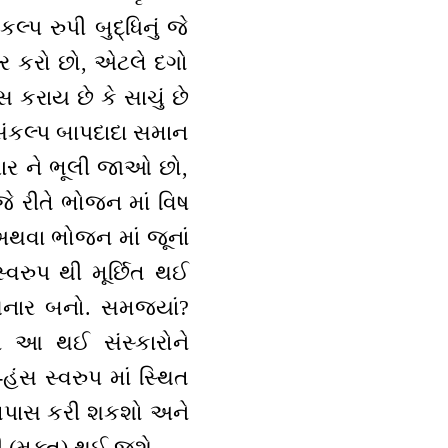
પ રુપી બુદ્ધિનું જે
ર કરો છો, એટલે દગો
સ કરાય છે કે સાચું છે
સંકલ્પ બાપદાદા સમાન
ધાર ને ભૂલી જાઓ છો,
જે રીતે ભોજન માં વિષ
અથવા ભોજન માં જૂનાં
્વરુપ થી મૂર્છિત થઈ
નાર બનો. સમજ્યાં?
ા આ થઈ સંસ્કારોને
હંસ સ્વરુપ માં સ્થિત
 તપાસ કરી શકશો અને
રી (મુક્ત) થઈ જશે.