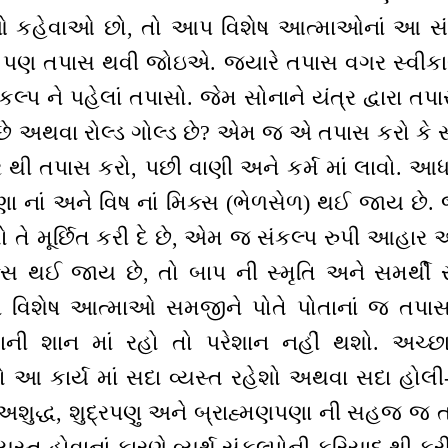
ાઓ કહેવાઓ છો, તો આપ વિશેષ આત્માઓનાં આ સંકલ્
ે પણ તપાસ થવી જોઇએ. જ્યારે તપાસ વગર સ્વીકા
્પ ને પહેલાં તપાસો. જેમ સોનાને યંત્ર દ્વારા તપા
 છે અથવા રોલ્ડ ગોલ્ડ છે? એમ જ એ તપાસ કરો કે 
 થી તપાસ કરો, પછી વાણી અને કર્મ માં લાવો. આ
ર-પણા નાં અને વિષ નાં મિક્સ (ભેળસેળ) થઈ જાય છે. 
 તે મૂર્છિત કરી દે છે, એમ જ સંકલ્પ રુપી આહાર 
િક્સ થઈ જાય છે, તો બાપ ની સ્મૃતિ અને સમર્થી સ
ે વિશેષ આત્માઓ સમજીને પોતે પોતાનાં જ તપાસ
તાની શાન માં રહો તો પરેશાન નહીં થશો. અચ્છ
ો આ કાર્ય માં સદા વ્યસ્ત રહેશો અથવા સદા હોલી-
 અશુદ્ધ, શુદ્રપણુ અને બ્રાહ્મણપણા ની સહજ જ
વ્યસ્ત હોવાનાં કારણે વ્યર્થ સંકલ્પોની ફરિયાદ થી ફ્