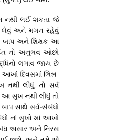
સુખ નથી લઈ શકતા જે
લેવું અને મગન રહેવું
ી. બાપ અને શિક્ષક આ
્રાપ્તિ નો અનુભવ ઓછો
ુદ્ધિનો લગાવ જાય છે
આખાં દિવસમાં ભિન્ન-
 નથી લીધું, તો સર્વ
જો આ સુખ નથી લીધું તો
ાપ સાથે સર્વ-સંબંધો
ંધો નાં સુખો માં આખો
-સંબંધ અસાર અને નિરસ
ધ થઈ જશે. અને તમે એ