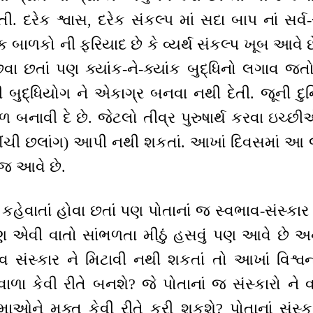
 દરેક શ્વાસ, દરેક સંકલ્પ માં સદા બાપ નાં સર્વ-
 બાળકો ની ફરિયાદ છે કે વ્યર્થ સંકલ્પ ખૂબ આવે છ
ા છતાં પણ ક્યાંક-ને-ક્યાંક બુદ્ધિનો લગાવ જત
ારી બુદ્ધિયોગ ને એકાગ્ર બનવા નથી દેતી. જૂની દુ
ચળ બનાવી દે છે. જેટલો તીવ્ર પુરુષાર્થ કરવા ઇચ
ઊંચી છલાંગ) આપી નથી શકતાં. આખાં દિવસમાં આ જ
બજ આવે છે.
ન કહેવાતાં હોવા છતાં પણ પોતાનાં જ સ્વભાવ-સંસ્
પણ એવી વાતો સાંભળતા મીઠું હસવું પણ આવે છે 
ભાવ સંસ્કાર ને મિટાવી નથી શકતાં તો આખાં વિશ્વ
 વાળા કેવી રીતે બનશે? જે પોતાનાં જ સંસ્કારો ન
ઓને મુક્ત કેવી રીતે કરી શકશે? પોતાનાં સંસ્ક