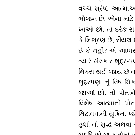
વચ્ચે શ્રેષ્ઠ આત્મ
ભોજન છે, એનાં માટ
ખાઓ છો. તો દરેક સંકલ
કે મિશ્રણ છે, રીયલ
છે કે નહીં? એ આધાર
ત્યારે સંસ્કાર શૂદ્
મિક્સ થઈ જાય છે તો
શુદ્રપણા નું વિષ મ
જાઓ છો. તો પોતાન
વિશેષ આત્માની પો
મિટાવવાની યુક્તિ. જ
હશો તો શુદ્ધ અથવા
બુદ્ધિ એ જ કાર્યમાં 