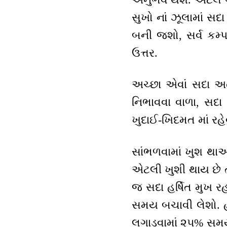
સુખો નાં ઝૂલામાં સદ
બની જશો, સર્વ કમ્
ઉત્તર.
અચ્છા એવાં સદા અતી
નિભાવવા વાળા, સદા 
ખુદાઈ-ખિદમત માં રહે
સાંભળવામાં ખુશ થાઓ
એટલી ખુશી થાય છે ત
જ સદા હર્ષિત મુખ 
સમય બચાવી લેશો. હમણ
લગાડવામાં ૨૫% સમ