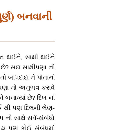
ૂર્ણ) બનવાની
િત થઈને, સાક્ષી થઈને
ે? સદા સાક્ષીપણા ની
 તો બાપદાદા ને પોતાનાં
ીપણા નો અનુભવ કરાવે
ે બનાવ્યાં છે? દિલ નાં
ોઈ થી પણ દિલની લેણ-
ની સાથે સર્વ-સંબંધો
યાંય પણ કોઈ સંબંધમાં