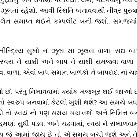
ા ઝૂલતાં રહેશો. આવી સ્થિતિ બનાવવાથી તીવ્ર પુરુ
પલેન સમાપ્ત થઈને કમ્પલીટ બની જશો. સમજ્યાં
ન્દ્રિય સુખો નાં ઝૂલા માં ઝૂલવા વાળા, સદા બાપ
સ્વયં ને સાક્ષી અને બાપ ને સાથી સમજવા વાળા એ
વા વાળા, એવાં બાપ-સમાન બાળકો ને બાપદાદા નાં યા
 છો પરંતુ નિભાવવામાં ક્યાંક મજબૂર થઈ જાઓ છો
ો સ્વરુપ બનવામાં કેટલી ખુશી થશે? આ સમયે બધાં
રહો તો સ્વયં નો પણ સમય બચાવશો અને નિમિત્ત
ાં સુધી પડવા અને ચઢવામાં, સ્વયં ને સંભાળવામાં
ય જે આમાં જાય છે તો એ સમય બચી જશે અને તે