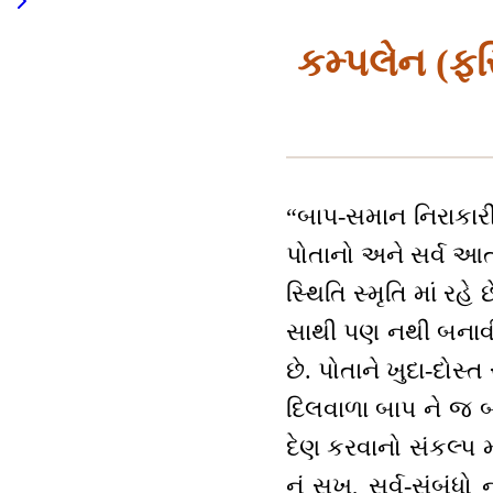
કમ્પલેન (ફર
“બાપ-સમાન નિરાકારી,
પોતાનો અને સર્વ આત
સ્થિતિ સ્મૃતિ માં રહે
સાથી પણ નથી બનાવી 
છે. પોતાને ખુદા-દોસ્ત
દિલવાળા બાપ ને જ બ
દેણ કરવાનો સંકલ્પ 
નું સુખ, સર્વ-સંબંધ