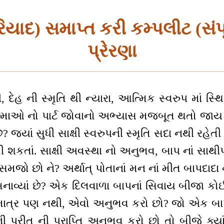
િયાદ) સમાપ્ત કરી કમ્પલીટ (સંપ
પ્રેરણા
 દેહ ની સ્મૃતિ થી ન્યારા, આત્મિક સ્વરુપ માં સ્થ
્માઓ નો પાર્ટ જોવાનો અભ્યાસ મજબૂત થતો જાય છ
 છે? જ્યાં સુધી સાક્ષી સ્વરુપની સ્મૃતિ સદા નથી રહેતી
શકતાં. સાક્ષી અવસ્થા નો અનુભવ, બાપ નાં સાથ
 સમજો છો ને? અર્થાત્ પોતાનાં મન નાં મીત બાપદાદા ન
નાવ્યાં છે? એક દિલવાળા બાપનાં સિવાય બીજા ક
માત્ર પણ નથી, એવો અનુભવ કરો છો? જો એક બાપ 
ો ની પ્રીત ની પ્રાપ્તિ અનુભવ કરો છો તો બીજે ક્