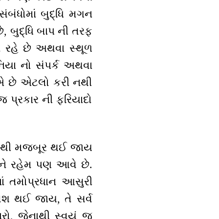
સંબંધોમાં બુદ્ધિ મગન
ે, બુદ્ધિ બાપ ની તરફ
ો રહે છે અથવા સ્થૂળ
નિયા નો સંપર્ક અથવા
્છીએ છે એટલો કરી નથી
 પ્રકાર ની ફરિયાદો
કાર થી મજબૂર થઈ જાય
અને રહેમ પણ આવે છે.
નાં તમોપ્રધાન આસુરી
ે વશ થઈ જાય, તે સર્વ
ારો, જેનાથી સ્વયં જ