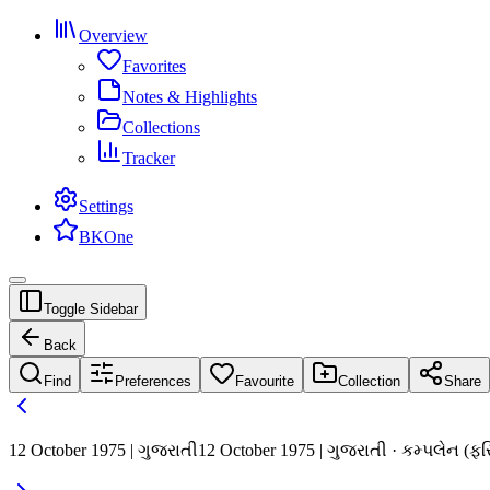
Overview
Favorites
Notes & Highlights
Collections
Tracker
Settings
BKOne
Toggle Sidebar
Back
Find
Preferences
Favourite
Collection
Share
12 October 1975 | ગુજરાતી
12 October 1975 | ગુજરાતી · કમ્પલેન (ફર