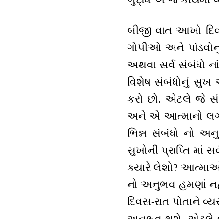
બીજી વાત આખો દિવસ
ગોપીઓ અને પાંડવોનું
અથવા સર્વ-સંબંધો ન
વિશેષ સંબંધોનું સુખ
કરો છો. એટલે જે સં
અને એ આત્માનો લગાવ
ભિન્ન સંબંધો નો અન
સુખોની પ્રાપ્તિ માં 
ક્યારે લેશો? આત્મા
નો અનુભવ હમણાં નહીં
દિવસ-રાત પોતાને વ્ય
અનુભવ થશે. એટલે બુ