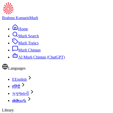
Brahma Kumaris
Murli
Home
Murli Search
Murli Topics
Murli Chintan
AI Murli Chintan (ChatGPT)
Languages
E
English
ह
हिंदी
ગ
ગુજરાતી
త
తెలుగు
Library