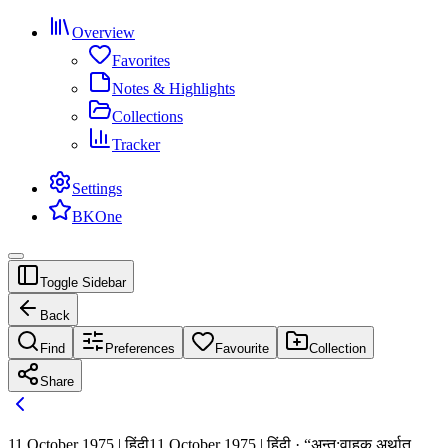
Overview
Favorites
Notes & Highlights
Collections
Tracker
Settings
BKOne
Toggle Sidebar
Back
Find
Preferences
Favourite
Collection
Share
11 October 1975 | हिंदी
11 October 1975 | हिंदी · “अन्त:वाहक अर्थात्