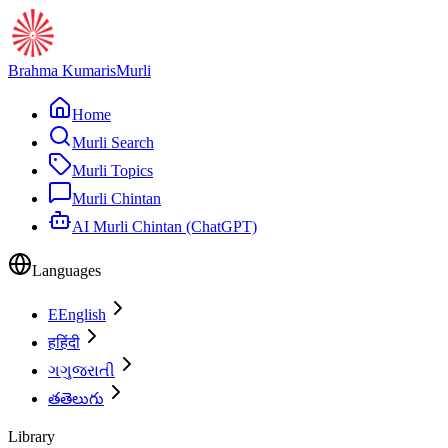
Brahma Kumaris
Murli
Home
Murli Search
Murli Topics
Murli Chintan
AI Murli Chintan (ChatGPT)
Languages
E
English
ह
हिंदी
ગ
ગુજરાતી
త
తెలుగు
Library