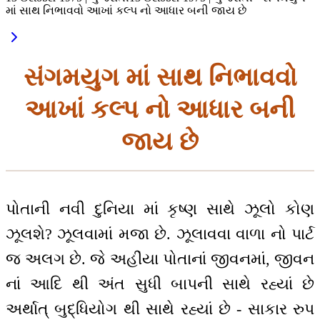
માં સાથ નિભાવવો આખાં કલ્પ નો આધાર બની જાય છે
સંગમયુગ માં સાથ નિભાવવો
આખાં કલ્પ નો આધાર બની
જાય છે
પોતાની નવી દુનિયા માં કૃષ્ણ સાથે ઝૂલો કોણ
ઝૂલશે? ઝૂલવામાં મજા છે. ઝૂલાવવા વાળા નો પાર્ટ
જ અલગ છે. જે અહીંયા પોતાનાં જીવનમાં, જીવન
નાં આદિ થી અંત સુધી બાપની સાથે રહ્યાં છે
અર્થાત્ બુદ્ધિયોગ થી સાથે રહ્યાં છે - સાકાર રુપ