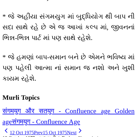
* જે અહીંયા સંગમયુગ માં બુદ્ધિયોગ થી બાપ ની
સદા સાથે રહે છે એ જ આખાં કલ્પ માં, જીવનનાં
ભિન્ન-ભિન્ન પાર્ટ માં પણ સાથે રહેશે.
* જે હમણાં બાપ-સમાન બને છે એમને ભવિષ્ય માં
પણ પહેલી આત્મા નાં સમાન જ નશો અને ખુશી
કાયમ રહેશે.
Murli Topics
संगमयुग और सतयुग - Confluence age Golden
age
संगमयुग - Confluence Age
12 Oct 1975
Prev
15 Oct 1975
Next