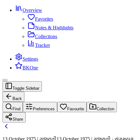
Overview
Favorites
Notes & Highlights
Collections
Tracker
Settings
BKOne
Toggle Sidebar
Back
Find
Preferences
Favourite
Collection
Share
13 October 1975 | ગુજરાતી
13 October 1975 | ગુજરાતી · સંગમયુગ