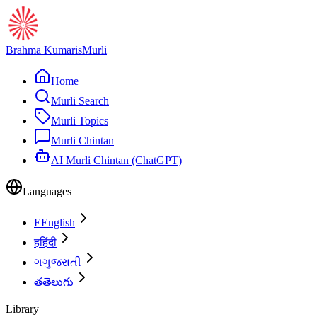
Brahma Kumaris
Murli
Home
Murli Search
Murli Topics
Murli Chintan
AI Murli Chintan (ChatGPT)
Languages
E
English
ह
हिंदी
ગ
ગુજરાતી
త
తెలుగు
Library