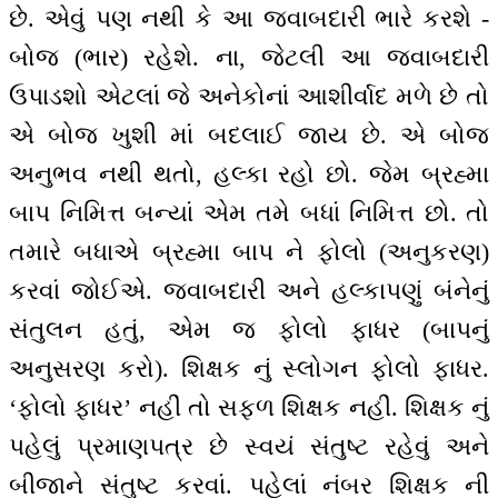
છે. એવું પણ નથી કે આ જવાબદારી ભારે કરશે -
બોજ (ભાર) રહેશે. ના, જેટલી આ જવાબદારી
ઉપાડશો એટલાં જે અનેકોનાં આશીર્વાદ મળે છે તો
એ બોજ ખુશી માં બદલાઈ જાય છે. એ બોજ
અનુભવ નથી થતો, હલ્કા રહો છો. જેમ બ્રહ્મા
બાપ નિમિત્ત બન્યાં એમ તમે બધાં નિમિત્ત છો. તો
તમારે બધાએ બ્રહ્મા બાપ ને ફોલો (અનુકરણ)
કરવાં જોઈએ. જવાબદારી અને હલ્કાપણું બંનેનું
સંતુલન હતું, એમ જ ફોલો ફાધર (બાપનું
અનુસરણ કરો). શિક્ષક નું સ્લોગન ફોલો ફાધર.
‘ફોલો ફાધર’ નહીં તો સફળ શિક્ષક નહીં. શિક્ષક નું
પહેલું પ્રમાણપત્ર છે સ્વયં સંતુષ્ટ રહેવું અને
બીજાને સંતુષ્ટ કરવાં. પહેલાં નંબર શિક્ષક ની