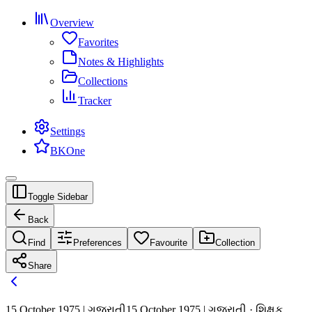
Overview
Favorites
Notes & Highlights
Collections
Tracker
Settings
BKOne
Toggle Sidebar
Back
Find
Preferences
Favourite
Collection
Share
15 October 1975 | ગુજરાતી
15 October 1975 | ગુજરાતી · શિક્ષક