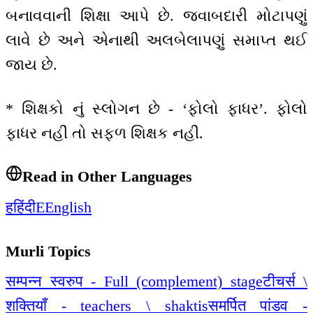
બનાવવાની શિક્ષા આપે છે. જવાબદારી મોટાપણું
લાવે છે અને એનાથી અલબેલાપણું સમાપ્ત થઈ
જાય છે.
* શિક્ષકો નું સ્લોગન છે - ‘ફોલો ફાધર’. ફોલો
ફાધર નહીં તો સફળ શિક્ષક નહીં.
Read in Other Languages
ह
हिंदी
E
English
Murli Topics
सम्पन्न स्वरुप - Full (complement) stage
टीचर्स \
शक्तियाँ - teachers \ shaktis
समर्पित पांडव -