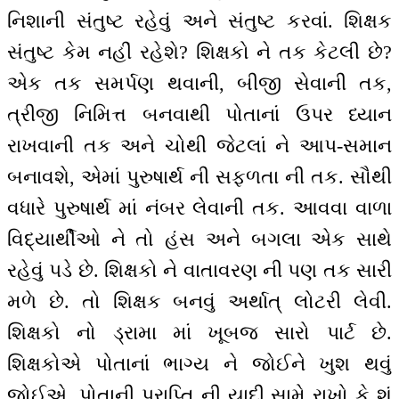
નિશાની સંતુષ્ટ રહેવું અને સંતુષ્ટ કરવાં. શિક્ષક
સંતુષ્ટ કેમ નહીં રહેશે? શિક્ષકો ને તક કેટલી છે?
એક તક સમર્પણ થવાની, બીજી સેવાની તક,
ત્રીજી નિમિત્ત બનવાથી પોતાનાં ઉપર ધ્યાન
રાખવાની તક અને ચોથી જેટલાં ને આપ-સમાન
બનાવશે, એમાં પુરુષાર્થ ની સફળતા ની તક. સૌથી
વધારે પુરુષાર્થ માં નંબર લેવાની તક. આવવા વાળા
વિદ્યાર્થીઓ ને તો હંસ અને બગલા એક સાથે
રહેવું પડે છે. શિક્ષકો ને વાતાવરણ ની પણ તક સારી
મળે છે. તો શિક્ષક બનવું અર્થાત્ લોટરી લેવી.
શિક્ષકો નો ડ્રામા માં ખૂબજ સારો પાર્ટ છે.
શિક્ષકોએ પોતાનાં ભાગ્ય ને જોઈને ખુશ થવું
જોઈએ. પોતાની પ્રાપ્તિ ની યાદી સામે રાખો કે શું