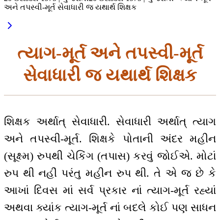
અને તપસ્વી-મૂર્ત સેવાધારી જ યથાર્થ શિક્ષક
ત્યાગ-મૂર્ત અને તપસ્વી-મૂર્ત
સેવાધારી જ યથાર્થ શિક્ષક
શિક્ષક અર્થાત્ સેવાધારી. સેવાધારી અર્થાત્ ત્યાગ
અને તપસ્વી-મૂર્ત. શિક્ષકે પોતાની અંદર મહીન
(સૂક્ષ્મ) રુપથી ચેકિંગ (તપાસ) કરવું જોઈએ. મોટાં
રુપ થી નહીં પરંતુ મહીન રુપ થી. તે એ જ છે કે
આખાં દિવસ માં સર્વ પ્રકાર નાં ત્યાગ-મૂર્ત રહ્યાં
અથવા ક્યાંક ત્યાગ-મૂર્ત નાં બદલે કોઈ પણ સાધન