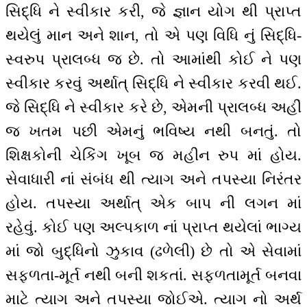
સિદ્ધિ ને સ્વીકાર કરી, જે જ્ઞાન યોગ થી પ્રાપ્ત
થયેલું માન અને શાન, તો એ પણ વિધિ નું સિદ્ધિ-
સ્વરુપ પ્રાલબ્ધ જ છે. તો આમાંથી કોઈ ને પણ
સ્વીકાર કરવું અર્થાત્ સિદ્ધિ ને સ્વીકાર કરવી થઈ.
જે સિદ્ધિ ને સ્વીકાર કરે છે, એમની પ્રાલબ્ધ અહીં
જ ખતમ પછી એમનું ભવિષ્ય નથી બનતું. તો
શિક્ષકોની ચેકિંગ ખૂબ જ મહીન રુપ માં હોય.
સેવાધારી નાં સંબંધ થી ત્યાગ અને તપસ્યા નિરંતર
હોય. તપસ્યા અર્થાત્ એક બાપ ની લગન માં
રહેવું. કોઈ પણ અલ્પકાળ નાં પ્રાપ્ત થયેલાં ભાગ્ય
માં જો બુદ્ધિનો ઝુકાવ (ઢળેલી) છે તો એ સેવામાં
સફળતા-મૂર્ત નથી બની શકતાં. સફળતામૂર્ત બનવા
માટે ત્યાગ અને તપસ્યા જોઈએ. ત્યાગ નો અર્થ