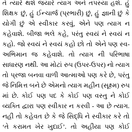
તે ત્યારે થશે જ્યારે ત્યાગ અને તપસ્યા હશે. હું
શિક્ષક છું, હું ઈન્ચાર્જ (પ્રભારી) છું, હું જ્ઞાની છું કે
યોગી છું એ સ્વીકાર કરવું, એને પણ ત્યાગ ન
કહેવાશે. બીજા ભલે કહે, પરંતુ સ્વયં ને સ્વયં ન
કહો. જો સ્વયં ને સ્વયં કહો છો તો એને પણ સ્વ-
અભિમાન જ કહેવાશે. તો ત્યાગ ની પરિભાષા
સાધારણ નથી. આ મોટાં રુપ (ઉપર-ઉપર) નો ત્યાગ
તો પ્રજા બનવા વાળી આત્માઓ પણ કરે છે, પરંતુ
જે નિમિત્ત બને છે એમનો ત્યાગ મહીન (સૂક્ષ્મ) રુપ
માં છે. કોઈ પણ પદ કે કોઈ પણ વસ્તુ ને કોઈ
વ્યક્તિ દ્વારા પણ સ્વીકાર ન કરવી - આ છે ત્યાગ.
નહીં તો કહેવત છે કે જે સિદ્ધિ ને સ્વીકાર કરે તો
‘તે કરામત ખેર ખુદાઈ’. તો અહીંયા પણ કોઈ