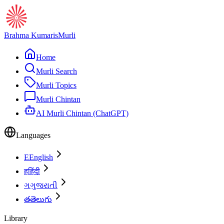
Brahma Kumaris
Murli
Home
Murli Search
Murli Topics
Murli Chintan
AI Murli Chintan (ChatGPT)
Languages
E
English
ह
हिंदी
ગ
ગુજરાતી
త
తెలుగు
Library