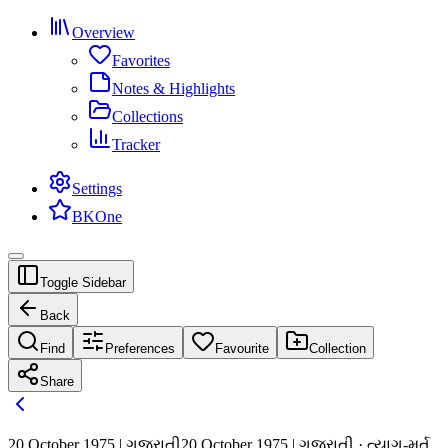
Overview
Favorites
Notes & Highlights
Collections
Tracker
Settings
BKOne
Toggle Sidebar
Back
Find
Preferences
Favourite
Collection
Share
20 October 1975 | ગુજરાતી
20 October 1975 | ગુજરાતી · ત્યાગ-મૂર્ત