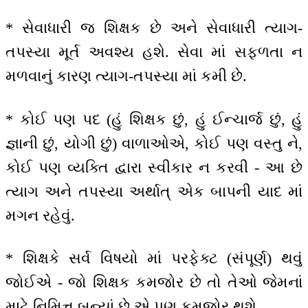
* સેવાધારી જ શિક્ષક છે અને સેવાધારી ત્યાગ-
તપસ્યા મૂર્ત અવશ્ય હશે. સેવા માં સફળતા ન
મળવાનું કારણ ત્યાગ-તપસ્યા માં કમી છે.
* કોઈ પણ પદ (હું શિક્ષક છું, હું ઈન્ચાર્જ છું, હું
જ્ઞાની છું, યોગી છું) વાળાઓએ, કોઈ પણ વસ્તુ ને,
કોઈ પણ વ્યક્તિ દ્વારા સ્વીકાર ન કરવી - આ છે
ત્યાગ અને તપસ્યા અર્થાત્ એક બાપની યાદ માં
મગન રહેવું.
* શિક્ષકે સર્વ વિષયો માં પરફેક્ટ (સંપૂર્ણ) થવું
જોઈએ - જો શિક્ષક કમજોર છે તો તેઓ જેમનાં
માટે નિમિત્ત બન્યાં છે એ પણ કમજોર થશે.