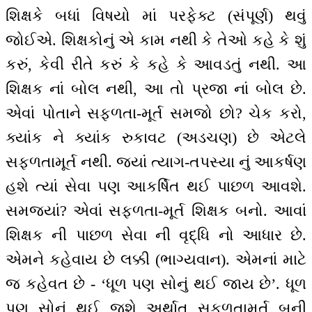
શિક્ષકે બધાં વિષયો માં પરફેક્ટ (સંપૂર્ણ) થવું
જોઈએ. શિક્ષકોનું એ કામ નથી કે તેઓ કહે કે શું
કરું, કેવી રીતે કરું કે કહે કે આવડતું નથી. આ
શિક્ષક નાં બોલ નથી, આ તો પ્રજા નાં બોલ છે.
એવાં પોતાને સફળતા-મૂર્ત સમજો છો? ચેક કરો,
ક્યાંક ને ક્યાંક રુકાવટ (અડચણ) છે એટલે
સફળતામૂર્ત નથી. જ્યાં ત્યાગ-તપસ્યા નું આકર્ષણ
હશે ત્યાં સેવા પણ આકર્ષિત થઈ પાછળ આવશે.
સમજ્યાં? એવાં સફળતા-મૂર્ત શિક્ષક બનો. આવાં
શિક્ષક ની પાછળ સેવા ની વૃદ્ધિ નો આધાર છે.
એમને કહેવાય છે લક્કી (ભાગ્યવાન). એમનાં માટે
જ કહેવત છે - ‘ધૂળ પણ સોનું થઈ જાય છે’. ધૂળ
પણ સોનું થઈ જશે અર્થાત્ સફળતામૂર્ત બની