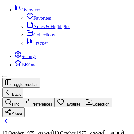
Overview
Favorites
Notes & Highlights
Collections
Tracker
Settings
BKOne
Toggle Sidebar
Back
Find
Preferences
Favourite
Collection
Share
19 October 1975 | ગુજરાતી
19 October 1975 | ગુજરાતી · માયા ને