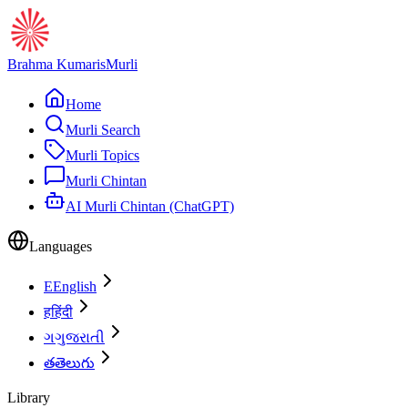
Brahma Kumaris
Murli
Home
Murli Search
Murli Topics
Murli Chintan
AI Murli Chintan (ChatGPT)
Languages
E
English
ह
हिंदी
ગ
ગુજરાતી
త
తెలుగు
Library