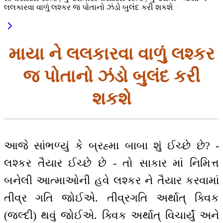
લલકારવા વાળું લશ્કર જ પોતાનો ઝંડો બુલંદ કરી શકશે
માયા ને લલકારવા વાળું લશ્કર
જ પોતાનો ઝંડો બુલંદ કરી
શકશે
આજે સાંભળ્યું કે બ્રહ્મા બાબા શું ઈચ્છે છે? -
લશ્કર તૈયાર ઈચ્છે છે - તો સાકાર માં નિમિત્ત
બનેલી આત્માઓની હવે લશ્કર ને તૈયાર કરવામાં
તીવ્ર ગતિ જોઈએ. તીવ્રગતિ અર્થાત્ ક્વિક
(જલ્દી) થવું જોઈએ. ક્વિક અર્થાત્ વિચાર્યું અને