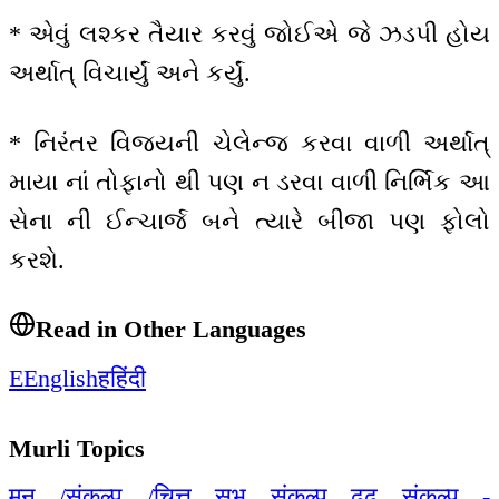
* એવું લશ્કર તૈયાર કરવું જોઈએ જે ઝડપી હોય
અર્થાત્ વિચાર્યું અને કર્યું.
* નિરંતર વિજયની ચેલેન્જ કરવા વાળી અર્થાત્
માયા નાં તોફાનો થી પણ ન ડરવા વાળી નિર્ભિક આ
સેના ની ઈન્ચાર્જ બને ત્યારે બીજા પણ ફોલો
કરશે.
Read in Other Languages
E
English
ह
हिंदी
Murli Topics
मन /संकल्प /चित्त सुभ संकल्प ढृढ़ संकल्प -