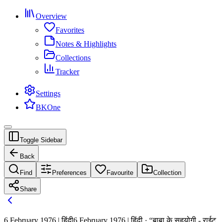
Overview
Favorites
Notes & Highlights
Collections
Tracker
Settings
BKOne
Toggle Sidebar
Back
Find
Preferences
Favourite
Collection
Share
6 February 1976 | हिंदी
6 February 1976 | हिंदी · “बाबा के सहयोगी - राईट