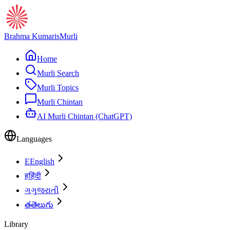
Brahma Kumaris
Murli
Home
Murli Search
Murli Topics
Murli Chintan
AI Murli Chintan (ChatGPT)
Languages
E
English
ह
हिंदी
ગ
ગુજરાતી
త
తెలుగు
Library