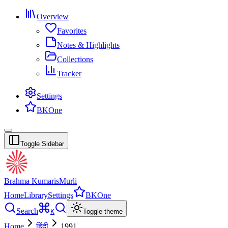
Overview
Favorites
Notes & Highlights
Collections
Tracker
Settings
BKOne
Toggle Sidebar
Brahma Kumaris
Murli
Home
Library
Settings
BKOne
Search
K
Toggle theme
Home
हिंदी
1991