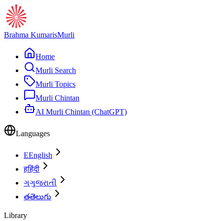
Brahma Kumaris
Murli
Home
Murli Search
Murli Topics
Murli Chintan
AI Murli Chintan (ChatGPT)
Languages
E
English
ह
हिंदी
ગ
ગુજરાતી
త
తెలుగు
Library