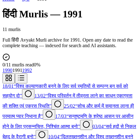
हिंदी
Murlis —
1991
11
murli
s
Full
हिंदी
Avyakt Murli archive for
1991
. Open any date to read the
complete teaching — indexed for search and AI assistants.
0
/
11
murlis read
0
%
1990
1991
1992
18/01
“विश्व कल्याणकारी बनने के लिए सर्व स्मृतियों से सम्पन्न बन सर्व को
सहयोग दो”
13/02
“विश्व परिवर्तन में तीव्रता लाने का साधन एकाग्रता
की शक्ति एवं एकरस स्थिति”
25/02
“सोच और कर्म में समानता लाना ही
परमात्म प्यार निभाना है”
17/03
“सन्तुष्टमणि के श्रेष्ठ आसन पर आसीन
होने के लिए प्रसन्नचित्त, निश्चिंत आत्मा बनो”
03/04
“सर्व हदों से निकल
बेहद के वैरागी बनो”
10/04
“दिलतख्तनशीन और विश्व तख्तनशीन बनने