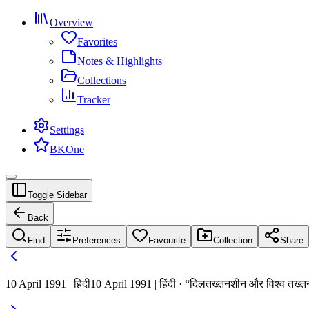
Overview
Favorites
Notes & Highlights
Collections
Tracker
Settings
BKOne
Toggle Sidebar
Back
Find
Preferences
Favourite
Collection
Share
10 April 1991 | हिंदी
10 April 1991 | हिंदी · “दिलतख्तनशीन और विश्व तख्