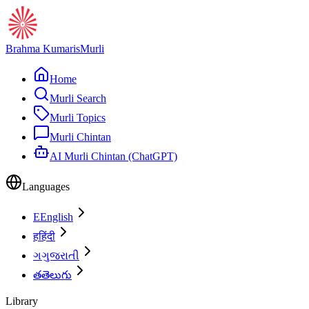
Brahma Kumaris
Murli
Home
Murli Search
Murli Topics
Murli Chintan
AI Murli Chintan (ChatGPT)
Languages
E
English
ह
हिंदी
ગ
ગુજરાતી
త
తెలుగు
Library