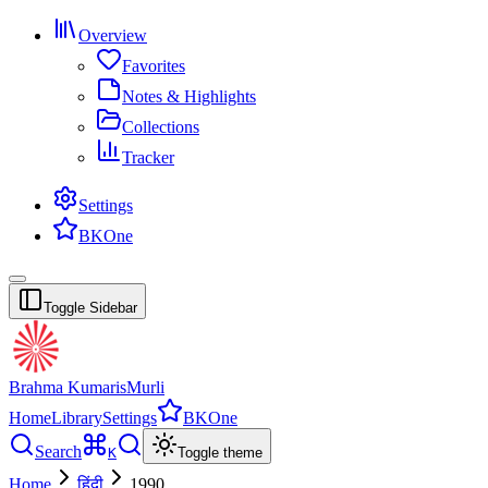
Overview
Favorites
Notes & Highlights
Collections
Tracker
Settings
BKOne
Toggle Sidebar
Brahma Kumaris
Murli
Home
Library
Settings
BKOne
Search
K
Toggle theme
Home
हिंदी
1990