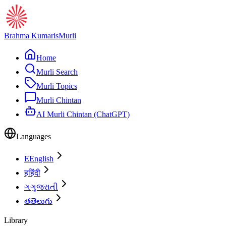
Brahma Kumaris
Murli
Home
Murli Search
Murli Topics
Murli Chintan
AI Murli Chintan (ChatGPT)
Languages
E
English
ह
हिंदी
ગ
ગુજરાતી
త
తెలుగు
Library