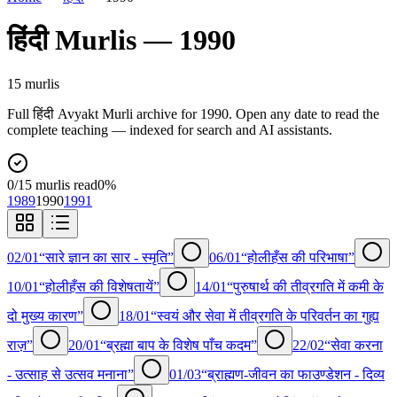
हिंदी
Murlis —
1990
15
murli
s
Full
हिंदी
Avyakt Murli archive for
1990
. Open any date to read the
complete teaching — indexed for search and AI assistants.
0
/
15
murlis read
0
%
1989
1990
1991
02/01
“सारे ज्ञान का सार - स्मृति”
06/01
“होलीहँस की परिभाषा”
10/01
“होलीहँस की विशेषतायें”
14/01
“पुरुषार्थ की तीव्रगति में कमी के
दो मुख्य कारण”
18/01
“स्वयं और सेवा में तीव्रगति के परिवर्तन का गुह्य
राज़”
20/01
“ब्रह्मा बाप के विशेष पाँच कदम”
22/02
“सेवा करना
- उत्साह से उत्सव मनाना”
01/03
“ब्राह्मण-जीवन का फाउण्डेशन - दिव्य