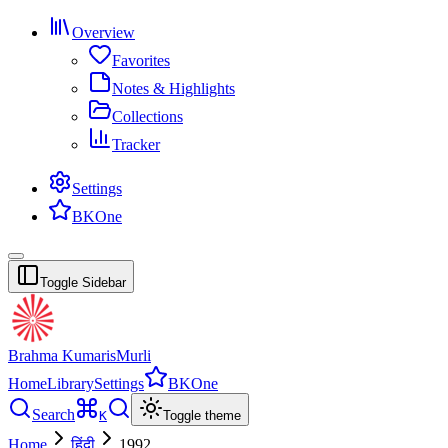
Overview
Favorites
Notes & Highlights
Collections
Tracker
Settings
BKOne
Toggle Sidebar
Brahma Kumaris
Murli
Home
Library
Settings
BKOne
Search
K
Toggle theme
Home
हिंदी
1992