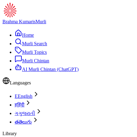
Brahma Kumaris
Murli
Home
Murli Search
Murli Topics
Murli Chintan
AI Murli Chintan (ChatGPT)
Languages
E
English
ह
हिंदी
ગ
ગુજરાતી
త
తెలుగు
Library