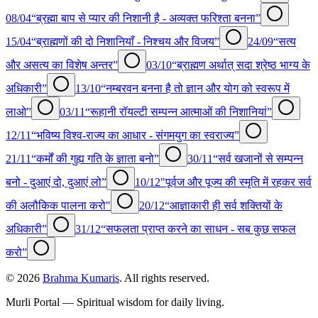
08/04
“ब्रह्मा बाप से प्यार की निशानी है - अव्यक्त फरिश्ता बनना”
15/04
“ब्राह्मणों की दो निशानियाँ - निश्चय और विजय”
24/09
“सत्य
और असत्य का विशेष अन्तर”
03/10
“ब्राह्मण अर्थात् सदा श्रेष्ठ भाग्य के
अधिकारी”
13/10
“नम्बरवन बनना है तो ज्ञान और योग को स्वरूप में
लाओ”
03/11
“रूहानी रॉयल्टी सम्पन्न आत्माओं की निशानियां”
12/11
“भविष्य विश्व-राज्य का आधार - संगमयुग का स्वराज्य”
21/11
“कर्मों की गुह्य गति के ज्ञाता बनो”
30/11
“सर्व खजानों से सम्पन्न
बनो - दुआएं दो, दुआएं लो”
10/12
"पूर्वज और पूज्य की स्मृति में रहकर सर्व
की अलौकिक पालना करो"
20/12
“आज्ञाकारी ही सर्व शक्तियों के
अधिकारी”
31/12
“सफलता प्राप्त करने का साधन - सब कुछ सफल
करो”
©
2026
Brahma Kumaris
. All rights reserved.
Murli Portal — Spiritual wisdom for daily living.