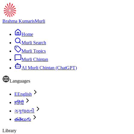
Brahma Kumaris
Murli
Home
Murli Search
Murli Topics
Murli Chintan
AI Murli Chintan (ChatGPT)
Languages
E
English
ह
हिंदी
ગ
ગુજરાતી
త
తెలుగు
Library