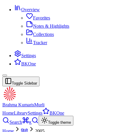
Overview
Favorites
Notes & Highlights
Collections
Tracker
Settings
BKOne
Toggle Sidebar
Brahma Kumaris
Murli
Home
Library
Settings
BKOne
Search
K
Toggle theme
Home
हिंदी
2005