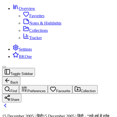
Overview
Favorites
Notes & Highlights
Collections
Tracker
Settings
BKOne
Toggle Sidebar
Back
Find
Preferences
Favourite
Collection
Share
15 December 2005 | हिंदी
15 December 2005 | हिंदी · “नये वर्ष में स्नेह