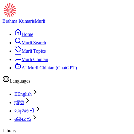
Brahma Kumaris
Murli
Home
Murli Search
Murli Topics
Murli Chintan
AI Murli Chintan (ChatGPT)
Languages
E
English
ह
हिंदी
ગ
ગુજરાતી
త
తెలుగు
Library