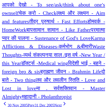
आपको देखो - To see/ask/think about one's
ownself
चेक करो - Check
लक्ष्य और लक्ष्यन - Aim
and features
तीव्र पुरुषार्थ - Fast Efforts
होमवर्क -
HomeWork
बापसामान सामान - Like Father
परमात्मा
प्यार की पालना - Sustenance of God's Love
Karma
Afflictions & Diseases-कर्मभोग &बीमारी
Waste
Thoughts-व्यर्थ संकल्प
नया साल /इस वर्ष -New Year /
this Year
डॉक्टर्स -Medical wing
विदेशी भाई - बहने -
foreign bro & sis
ब्राह्मण जीवन - Brahmin Life
दो
बाते - Two thing
लव और लवलीन स्तिति - Love and
Lost in love
मा . सर्वशक्तिवान - Master
Almighty
महादानी - Pholanthropist
30 Nov 2005
Prev
31 Dec 2005
Next