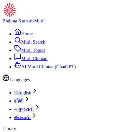
Brahma Kumaris
Murli
Home
Murli Search
Murli Topics
Murli Chintan
AI Murli Chintan (ChatGPT)
Languages
E
English
ह
हिंदी
ગ
ગુજરાતી
త
తెలుగు
Library