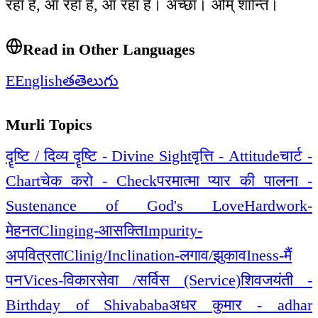
रहा है, आ रहा है, आ रहा है। अच्छा। ओम् शान्ति।
Read in Other Languages
E
English
త
తెలుగు
Murli Topics
दॄष्टि / दिव्य दॄष्टि - Divine Sight
वृत्ति - Attitude
चार्ट -
Chart
चेक करो - Check
परमात्मा प्यार की पालना -
Sustenance of God's Love
Hardwork-
मेहनत
Clinging-आसक्ति
Impurity-
अपवित्रता
Clinig/Inclination-लगाव/झुकाव
Iness-मैं
पन
Vices-विकार
सेवा /सर्विस (Service)
शिवजयंती -
Birthday of Shivababa
अधर कुमार - adhar