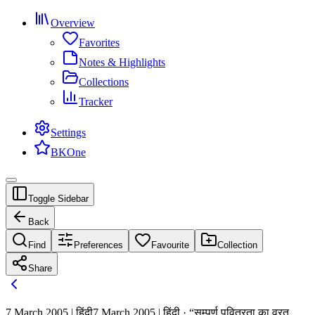
Overview
Favorites
Notes & Highlights
Collections
Tracker
Settings
BKOne
Toggle Sidebar
Back
Find
Preferences
Favourite
Collection
Share
7 March 2005 | हिंदी
7 March 2005 | हिंदी · “सम्पूर्ण पवित्रता का व्रत